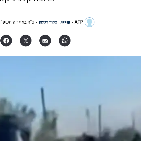
AFP
כ"ה באייר ה׳תשפ"ו