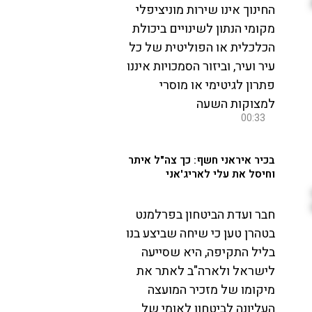
החינוך אינו שירות מוניציפלי
מקומי הנתון לשינויים ביכולת
הכלכלית או הפוליטית של כל
עיר ועיר, וביזור הסמכויות איננו
פתרון לגיטימי או מוסרי
למצוקות השעה
00:33
בכיר איראני חשף: כך צה"ל איתר
וחיסל את עלי לאריג'אני
חבר ועדת הביטחון בפרלמנט
בטהרן טען כי שיחה שביצע בנו
בליל התקיפה, היא שסייעה
לישראל ולארה"ב לאתר את
מיקומו של מזכיר המועצה
העליונה לביטחון לאומי של