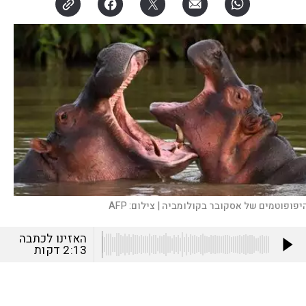
יפופוטמים של אסקובר בקולומביה |
צילום:
AFP
האזינו לכתבה
2:13
דקות