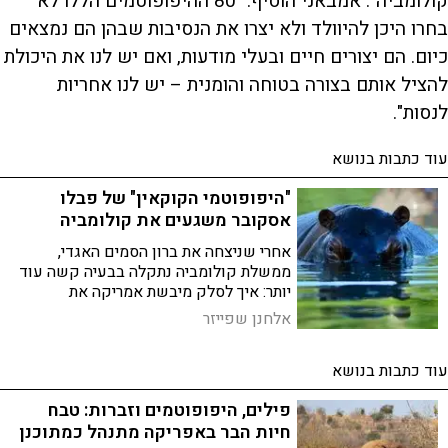
קולומביה". אמבאני הוסיף: "80 ההיפופוטמים הללו לא
בחרו היכן להיוולד ולא יצרו את הנסיבות שבהן הם נמצאים
כיום. הם יצורים חיים ובעלי מודעות, ואם יש לנו את היכולת
להציל אותם בצורה בטוחה והומנית – יש לנו אחריות
לנסות".
עוד כתבות בנושא
"היפופוטמי הקוקאין" של פבלו
אסקובר משגעים את קולומביה
אחרי שניצחה את ברון הסמים האגדי,
ממשלת קולומביה נתקלה בבעיה קשה עוד
יותר: איך לסלק מיבשת אמריקה את
ההיפופוטמים האפריקנים שלו?
אלחנן שפייזר
עוד כתבות בנושא
פילים, היפופוטמים וזברות: טבח
חיות הבר באפריקה מתנהל כמתוכנן