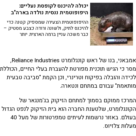
יכולה להיכנס לקופסת נעליים:
היפופוטמית ננסית נולדה בארה"ב
ההיפופוטמית הצעירה שמספיק קטנה כדי
להיכנס לתיק, ולשונה ורודה כצבע מסטיק –
כבר משכה עניין ברמה הארצית. יותר
מ-5,000 איש הצביעו בסקר מקוון כדי
להעניק לה שם, כך לפי גן החיות
אמבאני, בנו של ראש קונגלומרט Reliance Industries,
מסר כי הגיש תוכנית מפורטת להעברת בעלי החיים, הכוללת
לכידה והובלה בפיקוח וטרינרי, וכן הקמת "סביבה טבעית
מותאמת" עבורם במתחם ונטארה.
המרכז ממוקם בסמוך למתחם הזיקוק בג'מנגאר של
הקונגלומרט, שלטענת החברה הוא בית הזיקוק לנפט הגדול
בעולם. באזור נרשמות לעיתים טמפרטורות של מעל 40
מעלות צלזיוס.