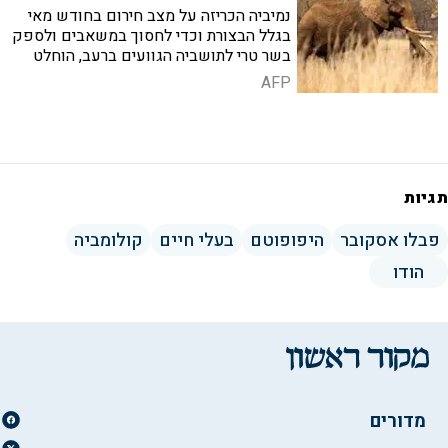
נמיביה הכריזה על מצב חירום בחודש מאי
בגלל הבצורת וכדי לחסוך במשאבים ולספק
בשר טרי לתושביה הגוועים ברעב, הוחלט
להרוג מעל 700 חיות בר
AFP
תגיות
פבלו אסקובר
היפופוטם
בעלי חיים
קולומביה
הודו
מדורים