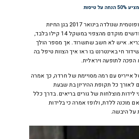
ל טיסות
לפני מו דנג, הייתה פיונה, ההיפופוטמית שנולדה בינואר 2017 בגן החיות
בסינסינטי. היא נולדה שישה חודשים מוקדם מהצפוי במשקל 14 קילו בלבד,
יא. איש לא חשב שתשרוד. אך מספר הולך
דור חי באינטרנט בו ראו איך הצוות טיפל בה
 הפכה לתופעה ויראלית.
של אייריס עם רמה מסויימת של חרדה, כך אמרה
 לאורך כל תקופת ההיריון בת שבעת
 לידות מוצלחות של גורים בריאים. בדרך כלל
 מוכנה ללדת, ולופז אמרה כי בלידות
 על היבשה.