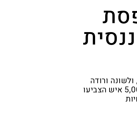
פסת
ננסית
ולשונה ורודה
כצבע מסטיק – כבר משכה עניין ברמה הארצית. יותר מ-5,000 איש הצביעו
יות