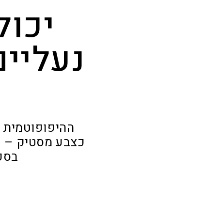
יכול
נעליים
ההיפופוטמית ה
בסקר