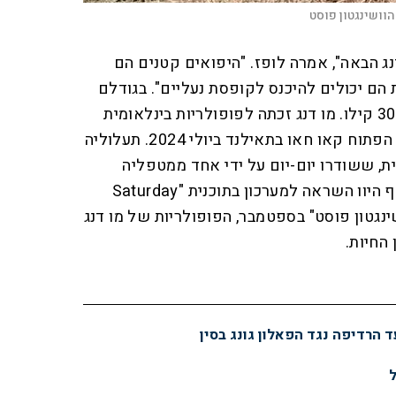
הוושינגטון פוסט
נג הבאה", אמרה לופז. "היפואים קטנים הם
 הם יכולים להיכנס לקופסת נעליים". בגודלם
המלא, הם יכולים לשקול עד 300 קילו. מו דנג זכתה לפופולריות בינלאומית
השנה אחרי שהגיעה לגן החיות הפתוח קאו חאו בתאילנד ביולי 2024. תעלוליה
ת, ששודרו יום-יום על ידי אחד ממטפליה
באינסטגרם, הפכו ויראליים, ואף היוו השראה למערכון בתוכנית "Saturday
וח ה"וושינגטון פוסט" בספטמבר, הפופולריות של מו דנג
החיות.
 הרדיפה נגד הפאלון גונג בסין