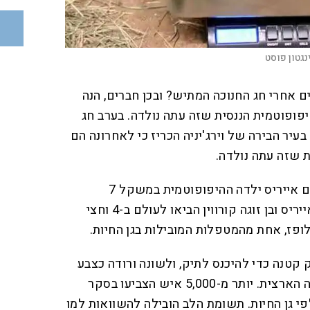
נגטון פוסט
ם אחרי חג החנוכה המתיש? ובכן חברים, הנה
פופוטמית הננסית שזה עתה נולדה. בערב חג
 בעיר הבירה של וירג'יניה הכריז כי לאחרונה הם
ת שזה עתה נולדה.
ב-9 בדצמבר, בשעה 16:50, האם אייריס ילדה ההיפופוטמית במשקל 7
קילוגרם. זהו הגור השלישי שאייריס ובן זוגה קורווין הביאו לעולם ב-4 וחצי
לופז, אחת מהמטפלות המובילות בגן החיות.
טנה כדי להיכנס לתיק, ולשונה ורודה כצבע
מסטיק – כבר משכה עניין ברמה הארצית. יותר מ-5,000 איש הצביעו בסקר
פי גן החיות. תשומת הלב הובילה להשוואות למו