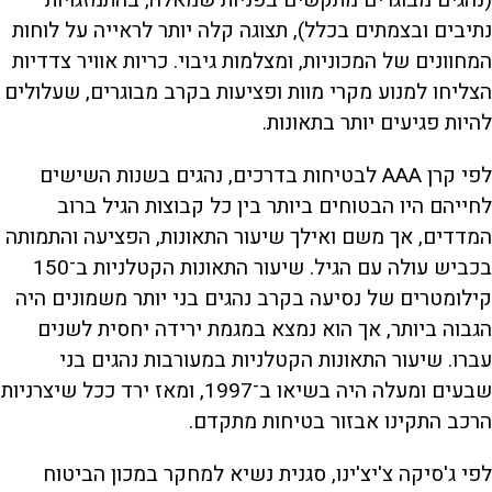
נתיבים ובצמתים בכלל), תצוגה קלה יותר לראייה על לוחות
המחוונים של המכוניות, ומצלמות גיבוי. כריות אוויר צדדיות
הצליחו למנוע מקרי מוות ופציעות בקרב מבוגרים, שעלולים
להיות פגיעים יותר בתאונות.
לפי קרן AAA לבטיחות בדרכים, נהגים בשנות השישים
לחייהם היו הבטוחים ביותר בין כל קבוצות הגיל ברוב
המדדים, אך משם ואילך שיעור התאונות, הפציעה והתמותה
בכביש עולה עם הגיל. שיעור התאונות הקטלניות ב־150
קילומטרים של נסיעה בקרב נהגים בני יותר משמונים היה
הגבוה ביותר, אך הוא נמצא במגמת ירידה יחסית לשנים
עברו. שיעור התאונות הקטלניות במעורבות נהגים בני
שבעים ומעלה היה בשיאו ב־1997, ומאז ירד ככל שיצרניות
הרכב התקינו אבזור בטיחות מתקדם.
לפי ג'סיקה צ'יצ'ינו, סגנית נשיא למחקר במכון הביטוח