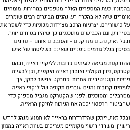
ומעלה, רגע לפני שדור הבייבי־בום התחיל להצטרף אליהם
בהמוניו. כעת המספרים האלה מטפסים במהירות. מומחים
אומרים שזה לא בהכרח רע. נהגים מבוגרים רבים שומרים
על כישוריהם, יצרניות הרכב מציידות מכוניות כדי לשפר את
בטיחותן, וגם הכבישים מתוכננים כך שיהיו בטוחים יותר.
ובכל זאת, נהגים מזדקנים - והסובבים אותם – נתונים
בסיכון בגלל גורמים גופניים שאינם בשליטתו של איש.
ההזדקנות מביאה לעיתים קרובות לליקויי ראייה, ובהם
קטרקט, ניוון מקולרי ואובדן ראייה היקפית, וכן לבעיות
פיזיות וקוגניטיביות אחרות. קטרקט אפשר לתקן, אך
לעיתים קרובות נהגים עוברים תקופה של ליקויי ראייה
מסרבלים ומסוכנים, לפני שהקטרקט מגביל מספיק כדי
שהביטוח הרפואי יכסה את הניתוח לתיקון הראייה.
ובכל זאת, ייתכן שהידרדרות בראייה לא תמנע מנהג לחדש
רישיון. משרדי רישוי מקומיים מעריכים בעיות ראייה במגוון