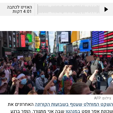
האזינו לכתבה
4:01
דקות
צילום:
AFP
השקט המוחלט שעטף בשבועות הקורונה
האחרונים את
שכונת אפר ווסט
במנהטן
שבה אני מתגורר, הופר ברגע