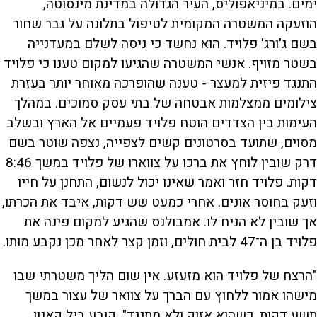
ימים. במיניאפוליס, העיר הגדולה במדינת מינסוטה,
הוזעקה המשטרה המקומית לטיפול בתלונה על גבר שחור
בשם ג'ורג' פלויד. הוא נחשד כי ניסה לשלם במעדנייה
בשטר מזויף. אנשי המשטרה שהגיעו למקום טענו כי פלויד
התנגד פיזית למעצר - טענה שהופרכה מאוחר יותר בעזרת
צילומים ממצלמות אבטחה של בתי עסק סמוכים. במהלך
העימות בין הצדדים הוטח פלויד פעמיים אל הארץ ובשלב
מסוים, שתועד בסרטונים קשים לצפייה, נצפה שוטר בשם
דרק שובין לוחץ את ברכו על צווארו של פלויד במשך 8:46
דקות. פלויד חזר ואמר שאינו יכול לנשום, התחנן על חייו
וזעק בחוסר אונים. אחרי כמעט שש דקות, איבד את הכרתו,
אך שובין לא הניח לו. אמבולנס שהגיע למקום פינה את
פלויד בן ה־47 לבית חולים, וזמן קצר לאחר מכן נקבע מותו.
"הרצח של פלויד הוא מזעזע. אין שום הליך משטרתי שבו
מישהו אמור ללחוץ עם הברך על צוואר של עצור במשך
תשע דקות, כשהוא אזוק ולא מתנגד", קובע ביל קאנון,