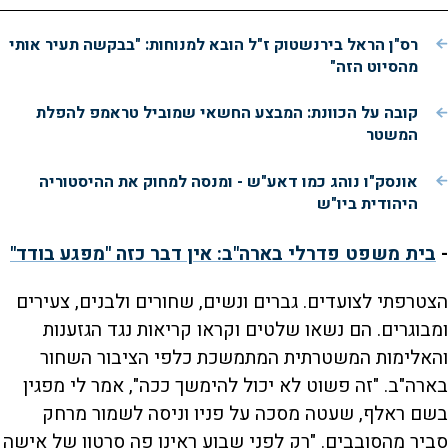
רס"ן הראל בירנשטוק ז"ל הובא למנוחות: "בבקשה תעיר אותי
מהסיוט הזה"
קובה על הכוונת: המבצע החשאי שמוביל טראמפ להפלת
המשטר
אונסק"ו נוהג כמו דאע"ש - ומנסה למחוק את ההיסטוריה
היהודית ביו"ש
-
בית משפט פדרלי בארה"ב: אין דבר כזה "מפגע בודד"
הצטרפתי לצועדים. גברים ונשים, שחורים ולבנים, צעירים
ומבוגרים. הם נשאו שלטים וקראו קריאות נגד הגזענות
והאלימות המשטרתית המתמשכת כלפי הציבור השחור
בארה"ב. "זה פשוט לא יכול להימשך ככה", אמר לי מפגין
בשם ראלף, שעטה מסכה על פניו וניסה לשמור מרחק
סביר מהסובבים. "רק לפני שבוע ראינו פה סרטון של אישה