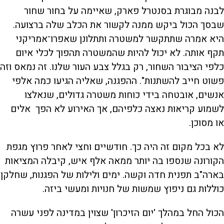
לבנה מבוגרת בסנטרל פארק, שאיימה על בחור שחור
שבסך הכול ביקש ממנה לקשור את הכלב שלה ברצועה.
היא אמרה שתתקשר למשטרה ותתלונן שאפרו־אמריקני
תקף אותה. לא יכול להיות שהמשטרה תהפוך לכלי איום
כלפי הציבור השחור, רק בגלל צבע העור שלנו. זה נמאס וזה
פשוט חייב להשתנות". ההפגנה, שאליה הגיעו כמה אלפי
אנשים, אובטחה בידי כוחות משטרה גדולים, שנאלצו
לשמוע קריאות נאצה כלפיהם, אך האירוע לא הפך אלים
או מסוכן.
לא בכל מקום זה היה כך. חודשיים וחצי לאחר פרוץ מגפת
הקורונה שנספו בה יותר ממאה אלף איש, קיבלה המציאות
בארה"ב תפנית חדה וקשה. ימים ולילות של הפגנות, שחלקן
כוללות גם ניפוץ שמשות של חנויות ומעשי ביזה.
הכול החל במהלך 'יום הזיכרון' שצוין במדינה לפני עשרה