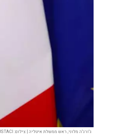
ג'ורג'ה מלוני, ראש ממשלת איטליה |
צילום:
USTACI