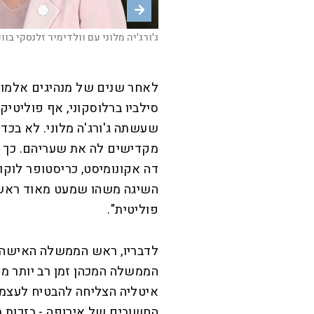
ג'ורג'ה מלוני ודונלד טראמפ |
צילום:
ג'ורג'יה מלוני עם וולדימיר זלנסקי בוועידת
FP
ראש הממשלה בנימין נתניהו נפגש עם ר
לאחר שנים של מנהיגים אלמונ
סילביו ברלוסקוני, אף פוליטיק
שעשתה ג'ורג'ה מלוני. לא בכדי 
מקדישים לה את שעריהם. כך הי
דה אקונומיסט
, כריסטופר לוקוו
השיגה משהו שמעט מאוד ראשי 
פוליטית".
לדבריו, ראש הממשלה האישה 
איטליה הצליחה להבטיח לעצמה
החשובים של אירופה - בזכות מל