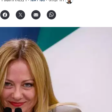
דוד זבולוני
ו' בכסלו ה׳תשפ"ו