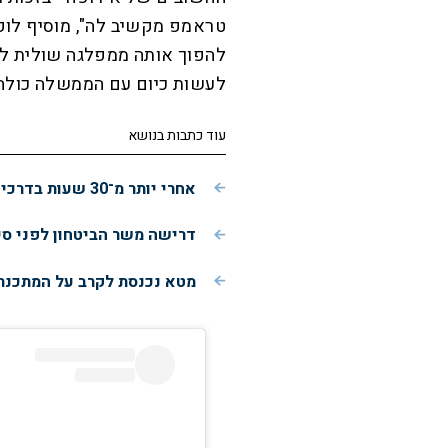
טראמפ מקשיב לה", מוסיף לוק
להפוך אותה ממפלגה שולית לכ
לעשות כיום עם הממשלה כולה, 
עוד כתבות בנושא
אחרי יותר מ־30 שעות בדרכים: הרגע המרגש של שני האריות מישראל
דרישה משר הביטחון לפני ס
מטא נכנסת לקרב על המתכנתים: כלי AI חדש יכתו