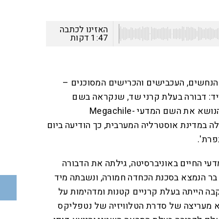
האזינו לכתבה
1:47
דקות
הנחשים, העכבישים והכרישים המסוכנים –
ד: דבורה בעלת קרני שד, שנקראה בשם
"דבורת השטן". המין החדש – הנושא את השם המדעי -Megachile
Hackeriapis – התגלה במדינת אוסטרליה המערבית, כך הודיעה ביום
רת'.
י החיים באוניברסיטה, גילתה את הדבורה
ה פרח בר הנמצא בסכנת הכחדה חמורה, ונשבתה מיד
בה הייתה בעלת קרניים קטנות ומדהימות על
א מעריצה של סדרת הטלוויזיה של נטפליקס