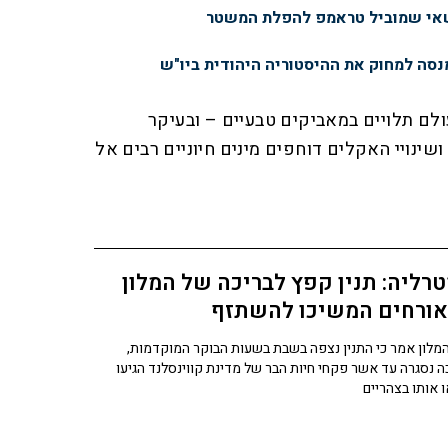
שאי שמוביל טראמפ להפלת המשטר
מנסה למחוק את ההיסטוריה היהודית ביו"ש
לם תלויים במאביקים טבעיים – ובעיקר
ושינויי האקלים דוחפים מינים חיוניים רבים אל
רליה: תנין קפץ לבריכה של המלון
אורחים המשיכו להשתזף
מנהל המלון אמר כי התנין נצפה בשבת בשעות הבוקר המוקדמות,
ה נסגרה עד אשר פקחי חיות הבר של מדינת קווינסלנד הגיעו
ו אותו בצהריים