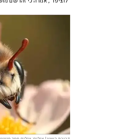
"לוציפר", אמרה כי זהו שם מו
דבורת השטן |
צילום:
צילום מסך מיוטיו