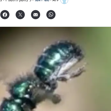
AFP
כ' בחשון ה׳תשפ"ו
:50