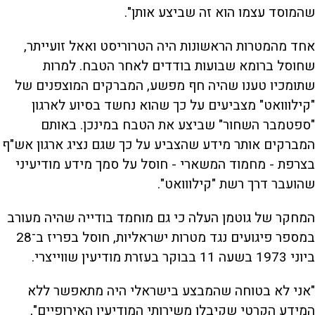
שהמוסד עצמו הוא זה שביצע אותן".
אחד מהמטרות הראשונות היה הטרוריסט ואאל זועייתר,
שחוסל ברומא שבועות בודדים לאחר הטבח. למרות
שתומכיו טענו שהיה חף מפשע, המברקים המוצפנים של
"קילווואט" מצביעים על כך שהוא נחשד בסיוע לארגון
"ספטמבר השחור" שביצע את הטבח במינכן. באותם
המברקים אותר מידע שהצביע על כך שגם נציג ארגון אש"ף
בצרפת - מחמוד המשארי - חוסל על סמך מידע מודיעיני
שהועבר דרך רשת "קילווואט".
המחקר של גוטמן העלה כי גם מוחמד בודייה שהיה מעורב
במספר פיגועים נגד מטרות ישראליות, חוסל בפריז ב־28
ביוני 1973 בשעה 11 בבוקר בעזרת מודיעין שווייצרי.
"אני לא בטוחה שהמבצע בישראלי היה מתאפשר ללא
המידע הקרטי שקיבלו משירותי המודיעין האירופיים",