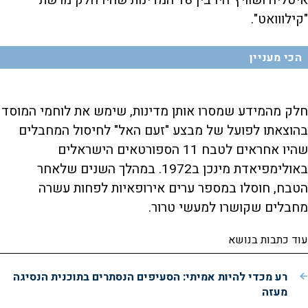
איטליה ושוויץ היו בין 18 המדינות שהיו חלק מרשת
"קילווואט".
הכי מעניין
חלק מהמידע שמסרו אותן מדינות, שימש את לוחמי המוסד
בהוצאתו לפועל של מבצע "זעם האל" לחיסול המחבלים
שהיו אחראים לטבח 11 הספורטאים הישראלים
באולימפיאדת מינכן ב1972. במהלך השנים שלאחר
הטבח, חוסלו במספר ערים אירופאיות לפחות עשרה
מחבלים שקושרו למעשי טרור.
עוד כתבות בנושא
רע מכדי להיות אמיתי: הסעיפים הנסתרים בתוכנית הנסיגה
מעזה