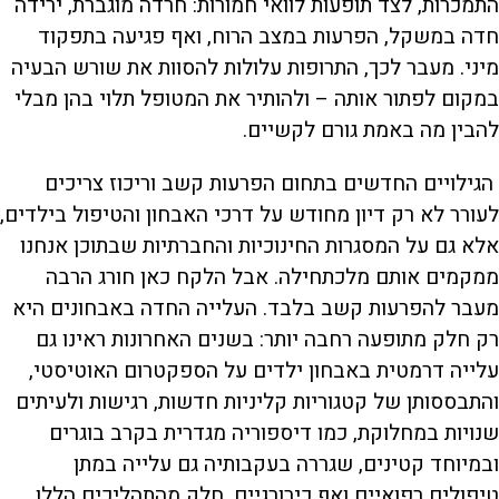
התמכרות, לצד תופעות לוואי חמורות: חרדה מוגברת, ירידה
חדה במשקל, הפרעות במצב הרוח, ואף פגיעה בתפקוד
מיני. מעבר לכך, התרופות עלולות להסוות את שורש הבעיה
במקום לפתור אותה – ולהותיר את המטופל תלוי בהן מבלי
להבין מה באמת גורם לקשיים.
הגילויים החדשים בתחום הפרעות קשב וריכוז צריכים
לעורר לא רק דיון מחודש על דרכי האבחון והטיפול בילדים,
אלא גם על המסגרות החינוכיות והחברתיות שבתוכן אנחנו
ממקמים אותם מלכתחילה. אבל הלקח כאן חורג הרבה
מעבר להפרעות קשב בלבד. העלייה החדה באבחונים היא
רק חלק מתופעה רחבה יותר: בשנים האחרונות ראינו גם
עלייה דרמטית באבחון ילדים על הספקטרום האוטיסטי,
והתבססותן של קטגוריות קליניות חדשות, רגישות ולעיתים
שנויות במחלוקת, כמו דיספוריה מגדרית בקרב בוגרים
ובמיוחד קטינים, שגררה בעקבותיה גם עלייה במתן
טיפולים רפואיים ואף כירורגיים. חלק מהתהליכים הללו