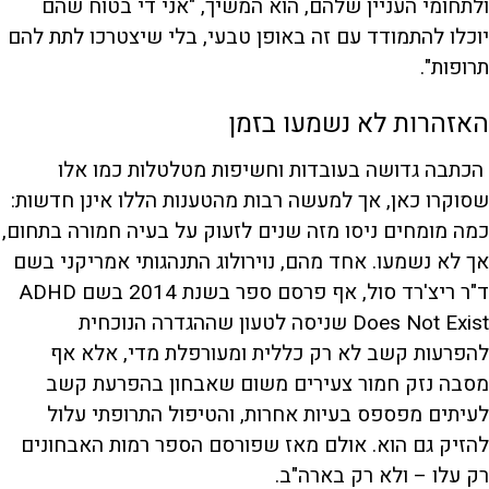
ולתחומי העניין שלהם, הוא המשיך, "אני די בטוח שהם
יוכלו להתמודד עם זה באופן טבעי, בלי שיצטרכו לתת להם
תרופות".
האזהרות לא נשמעו בזמן
הכתבה גדושה בעובדות וחשיפות מטלטלות כמו אלו
שסוקרו כאן, אך למעשה רבות מהטענות הללו אינן חדשות:
כמה מומחים ניסו מזה שנים לזעוק על בעיה חמורה בתחום,
אך לא נשמעו. אחד מהם, נוירולוג התנהגותי אמריקני בשם
ד"ר ריצ'רד סול, אף פרסם ספר בשנת 2014 בשם ADHD
Does Not Exist שניסה לטעון שההגדרה הנוכחית
להפרעות קשב לא רק כללית ומעורפלת מדי, אלא אף
מסבה נזק חמור צעירים משום שאבחון בהפרעת קשב
לעיתים מפספס בעיות אחרות, והטיפול התרופתי עלול
להזיק גם הוא. אולם מאז שפורסם הספר רמות האבחונים
רק עלו – ולא רק בארה"ב.