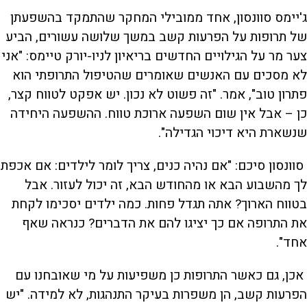
ג'יימס סוונסון, אחד ממובילי המחקר שהתמקד בהשפעתן
של תרופות על הפרעות קשב במשך שלושה עשורים, הביע
צער מר על הגילויים החדשים בריאיון לניו-יורק טיימס: "אני
לא מסכים עם האנשים שאומרים שהטיפול התרופתי הוא
פתרון טוב", אמר. "זה פשוט לא נכון. יש אפקט לטווח קצר,
כן – אבל אין שום השפעה ארוכת טווח. ההשפעה היחידה
שנשארת היא דיכוי הגדילה".
סוונסון סיכם: "אם נהיה כנים, צריך לומר לילדים: אם אכפת
לך מהשבוע הבא או מהחודש הבא, זה יכול לעזור. אבל
בטווח הארוך? אתה תגדל פחות. כמה ילדים יסכימו לקחת
את התרופה אם כך יציגו להם את הדברים? כנראה שאף
אחד".
אכן, גם כאשר התרופות כן משפיעות על מי שאובחנו עם
הפרעות קשב, הן משפרות בעיקר התנהגות, לא למידה. "יש