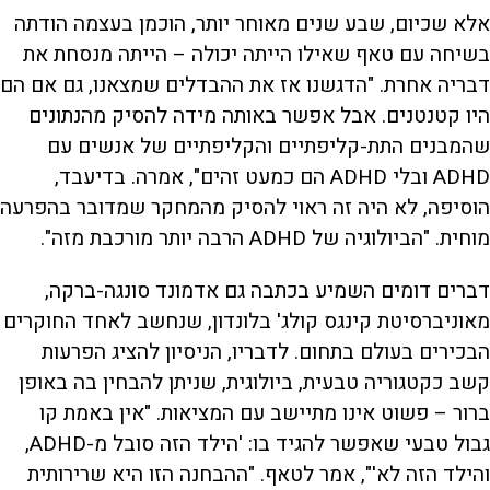
אלא שכיום, שבע שנים מאוחר יותר, הוכמן בעצמה הודתה
בשיחה עם טאף שאילו הייתה יכולה – הייתה מנסחת את
דבריה אחרת. "הדגשנו אז את ההבדלים שמצאנו, גם אם הם
היו קטנטנים. אבל אפשר באותה מידה להסיק מהנתונים
שהמבנים התת-קליפתיים והקליפתיים של אנשים עם
ADHD ובלי ADHD הם כמעט זהים", אמרה. בדיעבד,
הוסיפה, לא היה זה ראוי להסיק מהמחקר שמדובר בהפרעה
מוחית. "הביולוגיה של ADHD הרבה יותר מורכבת מזה".
דברים דומים השמיע בכתבה גם אדמונד סונגה-ברקה,
מאוניברסיטת קינגס קולג' בלונדון, שנחשב לאחד החוקרים
הבכירים בעולם בתחום. לדבריו, הניסיון להציג הפרעות
קשב כקטגוריה טבעית, ביולוגית, שניתן להבחין בה באופן
ברור – פשוט אינו מתיישב עם המציאות. "אין באמת קו
גבול טבעי שאפשר להגיד בו: 'הילד הזה סובל מ-ADHD,
והילד הזה לא'", אמר לטאף. "ההבחנה הזו היא שרירותית