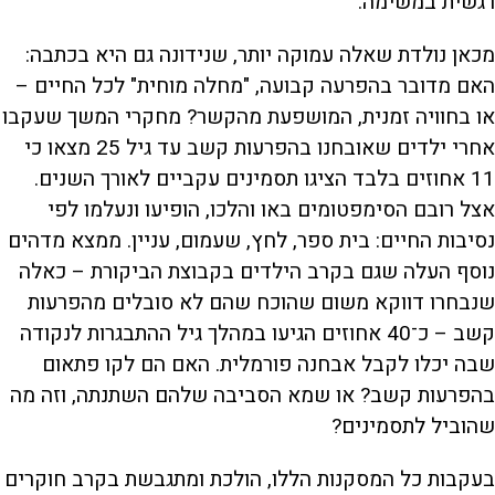
רגשית במשימה.
מכאן נולדת שאלה עמוקה יותר, שנידונה גם היא בכתבה:
האם מדובר בהפרעה קבועה, "מחלה מוחית" לכל החיים –
או בחוויה זמנית, המושפעת מהקשר? מחקרי המשך שעקבו
אחרי ילדים שאובחנו בהפרעות קשב עד גיל 25 מצאו כי
11 אחוזים בלבד הציגו תסמינים עקביים לאורך השנים.
אצל רובם הסימפטומים באו והלכו, הופיעו ונעלמו לפי
נסיבות החיים: בית ספר, לחץ, שעמום, עניין. ממצא מדהים
נוסף העלה שגם בקרב הילדים בקבוצת הביקורת – כאלה
שנבחרו דווקא משום שהוכח שהם לא סובלים מהפרעות
קשב – כ־40 אחוזים הגיעו במהלך גיל ההתבגרות לנקודה
שבה יכלו לקבל אבחנה פורמלית. האם הם לקו פתאום
בהפרעות קשב? או שמא הסביבה שלהם השתנתה, וזה מה
שהוביל לתסמינים?
בעקבות כל המסקנות הללו, הולכת ומתגבשת בקרב חוקרים