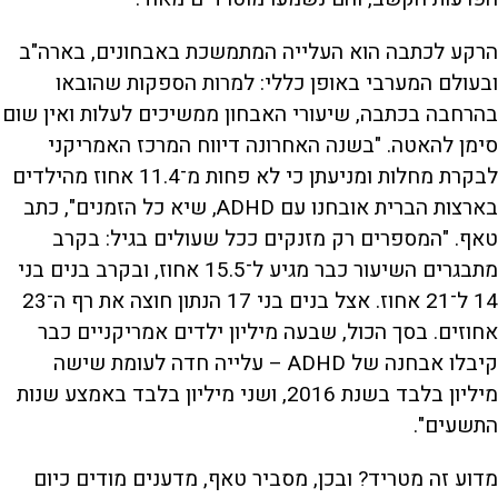
הרקע לכתבה הוא העלייה המתמשכת באבחונים, בארה"ב
ובעולם המערבי באופן כללי: למרות הספקות שהובאו
בהרחבה בכתבה, שיעורי האבחון ממשיכים לעלות ואין שום
סימן להאטה. "בשנה האחרונה דיווח המרכז האמריקני
לבקרת מחלות ומניעתן כי לא פחות מ־11.4 אחוז מהילדים
בארצות הברית אובחנו עם ADHD, שיא כל הזמנים", כתב
טאף. "המספרים רק מזנקים ככל שעולים בגיל: בקרב
מתבגרים השיעור כבר מגיע ל־15.5 אחוז, ובקרב בנים בני
14 ל־21 אחוז. אצל בנים בני 17 הנתון חוצה את רף ה־23
אחוזים. בסך הכול, שבעה מיליון ילדים אמריקניים כבר
קיבלו אבחנה של ADHD – עלייה חדה לעומת שישה
מיליון בלבד בשנת 2016, ושני מיליון בלבד באמצע שנות
התשעים".
מדוע זה מטריד? ובכן, מסביר טאף, מדענים מודים כיום