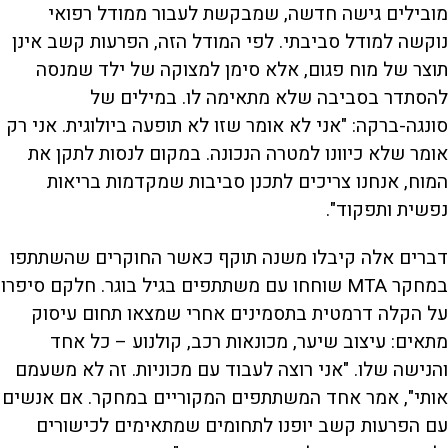
מובילים גישה חדשה, שמבקשת לעבור ממודל רפואי
נוקשה למודל סביבתי. לפי המודל הזה, הפרעות קשב אינן
תוצר של מוח פגום, אלא סימן למצוקה של ילד שמנסה
להסתדר בסביבה שלא מתאימה לו. במילים של
סונגה-ברקה: "אני לא אומר שזו לא תופעה ביולוגית. אני רק
אומר שלא כיוונו למטרה הנכונה. במקום לנסות לתקן את
המוח, אנחנו צריכים לתכנן סביבות שמקדמות בריאות
נפשית ותפקוד".
דברים אלה קיבלו משנה תוקף כאשר החוקרים שהשתתפו
במחקר MTA שוחחו עם משתתפים בגיל בוגר. חלקם סיפרו
על הקלה דרמטית בתסמינים אחרי שמצאו תחום עיסוק
מתאים: עיצוב שיער, מכונאות רכב, קולנוע – כל אחד
והנישה שלו. "אני רוצה לעבוד עם מכוניות. זה לא משעמם
אותי", אמר אחד המשתתפים המקוריים במחקר. אם אנשים
עם הפרעות קשב יופנו לתחומים שמתאימים לכישורים