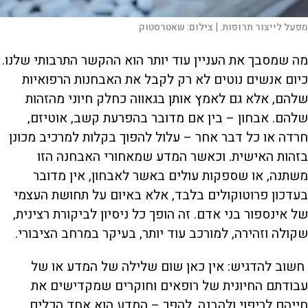
מפעל לייצור תרופות. |
צילום:
שאטרסטוק
מה שמסבך את העניין עוד יותר הוא ההקשר התרבותי שלנו.
כיום אנשים נוטים לא רק לקבל את האבחנות הרפואיות
שלהם, אלא גם לאמץ אותן בגאווה כחלק חיוני מהזהות
שלהם. אבחון – בין אם מדובר בהפרעת קשב, אוטיזם,
חרדה או כל דבר אחר – עלול להפוך בקלות למרכיב מכונן
בזהות האישית. וכאשר המדע שמאחורי האבחנה הזו
משתנה, או שספקות עולים באשר לאבחון, אין מדובר
בעדכון פרוטוקולים בלבד, אלא באיום על תחושת העצמי
של אינספור בני אדם. זה הופך כל ניסיון לביקורת רצינית,
שקולה וזהירה, למורכב עוד יותר, בעיקר במרחב הציבורי.
חשוב להדגיש: אין כאן שום שלילה של המדע או של
עבודתם החיונית של רופאים וחוקרים שמקדישים את
חייהם לריפוי ולהבנה. להפך – המדע הוא אחד הכלים