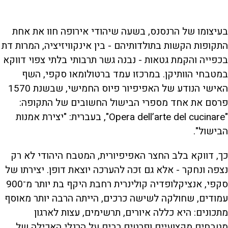
בעיצומו של הרנסנס, בשעה שיהודי אירופה חוו את אחת
התקופות הקשות בתולדותיהם - בין אינקוויזיציה, המרות דת
בכפייה והקמת גטאות - נבנה גשר תרבותי בלתי צפוי דווקא
במטבחי הוותיקן. במרכזו עמד ברטולומאו סקפי, השף
האישי הנודע של האפיפיור פיוס החמישי, שבשנת 1570
פרסם את אחד מספרי הבישול החשובים של התקופה:
"Opera dell’arte del cucinare", בעברית: "יצירת אמנות
הבישול".
כך, דווקא בלב החצר האפיפיורית, המטבח היהודי לא רק
נצפה ונחקר - אלא גם זכה להערכה יוצאת דופן. יצירתו של
סקפי, אנציקלופדיה קולינרית רחבת היקף בת יותר מ־900
עמודים, שחולקה לשישה כרכים, הייתה הרבה יותר מאוסף
מתכונים: היא כללה איורים, תרשימים, עצות לארגון
מטבחים מקצועיים ופרטים רבים על הרגלי האכילה של