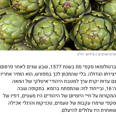
ארטישוקים. |
צילום:
יח"צ
ברטולומאו סקפי מת בשנת 1577, שבע שנים לאחר פרסום
יצירתו הגדולה. בלי שהתכוון לכך במפורש, הוא הותיר אחריו
גם עדות יקרת ערך למטבח היהודי־איטלקי של המאה
ה־16, ובייחוד לזה שהתפתח ברומא. בתקופה שבה
המקורות על חיי היומיום של היהודים היו מעטים, דפיו של
סקפי שימרו עקבות של טעמים, טכניקות והרגלי אכילה
שאחרת היו עלולים להיעלם.