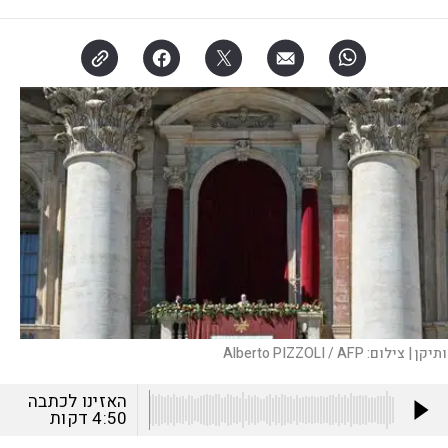
תיקן |
צילום:
Alberto PIZZOLI / AFP
האזינו לכתבה
4:50
דקות