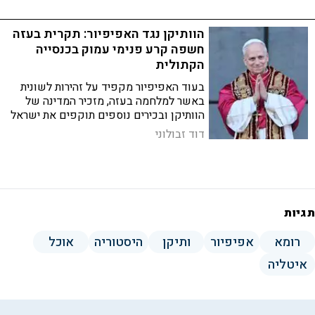
עמדותיו הפרו־פלסטיניות: "הוא עושה
שימוש נוראי במילה ג'נוסייד, אין לו גישה
של משכין שלום אמיתי"
הוותיקן נגד האפיפיור: תקרית בעזה
חשפה קרע פנימי עמוק בכנסייה
הקתולית
בעוד האפיפיור מקפיד על זהירות לשונית
באשר למלחמה בעזה, מזכיר המדינה של
הוותיקן ובכירים נוספים תוקפים את ישראל
בגלוי | התוצאה: במוסד הקתולי שבנוי על
דוד זבולוני
היררכיה וסמכות, מתחיל להישמע פיצול
עמוק
תגיות
רומא
אפיפיור
ותיקן
היסטוריה
אוכל
איטליה