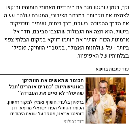
וכך, בזמן שהגטו סגר את היהודים מאחורי חומותיו וביקש
לצמצם את נוכחותם במרחב הציבורי, המטבח שלהם עשה
את הדרך ההפוכה: בשקט, דרך ריחות, טעמים וטכניקות
בישול, הוא חצה את הגבולות שהוצבו סביבם, חדר אל
ארמונות הכוח והותיר את חותמו דווקא במקום הבלתי צפוי
ביותר - על שולחנות האצולה, במטבחי הוותיקן, ואפילו
בצלחותיו של האפיפיור.
עוד כתבות בנושא
הכומר שמאשים את הוותיקן
באנטישמיות: "כמרים אומרים 'חבל
שהיטלר לא סיים את העבודה'"
בריאיון בלעדי, חשוף ואמיץ למקור ראשון,
הכומר הקתולי הפרו־ישראלי מרומא, דון
דומינגו אריאנו, מספר על שנאת היהודים
שמלבלבת בכנסיות מאז ה־7 באוקטובר
דוד זבולוני
ותוקף את האפיפיור פרנציסקוס על