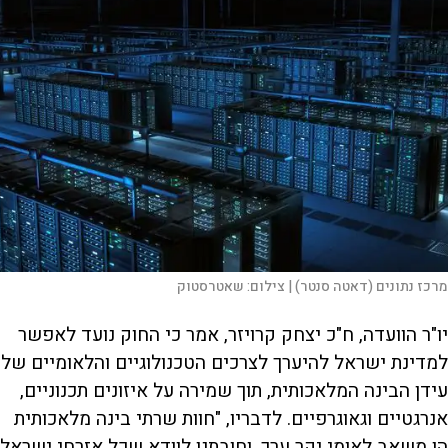
מרכז נתונים (דאטה סנטר) |
צילום:
שאטרסטוק
יו"ר הוועדה, ח"כ יצחק קרויזר, אמר כי החוק נועד לאפשר
למדינת ישראל להיערך לצרכים הטכנולוגיים והלאומיים של
עידן הבינה המלאכותית, תוך שמירה על איזונים תכנוניים,
אנרגטיים וגאוגרפיים. לדבריו, "חוות שרתי בינה מלאכותית
הן משאב לאומי יקר ערך, וחובתנו לוודא שכל אזרחי ישראל