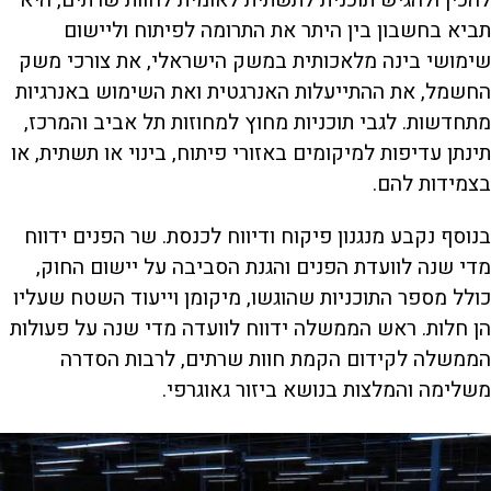
להכין ולהגיש תוכנית לתשתית לאומית לחוות שרתים, היא
תביא בחשבון בין היתר את התרומה לפיתוח וליישום
שימושי בינה מלאכותית במשק הישראלי, את צורכי משק
החשמל, את ההתייעלות האנרגטית ואת השימוש באנרגיות
מתחדשות. לגבי תוכניות מחוץ למחוזות תל אביב והמרכז,
תינתן עדיפות למיקומים באזורי פיתוח, בינוי או תשתית, או
בצמידות להם.
בנוסף נקבע מנגנון פיקוח ודיווח לכנסת. שר הפנים ידווח
מדי שנה לוועדת הפנים והגנת הסביבה על יישום החוק,
כולל מספר התוכניות שהוגשו, מיקומן וייעוד השטח שעליו
הן חלות. ראש הממשלה ידווח לוועדה מדי שנה על פעולות
הממשלה לקידום הקמת חוות שרתים, לרבות הסדרה
משלימה והמלצות בנושא ביזור גאוגרפי.