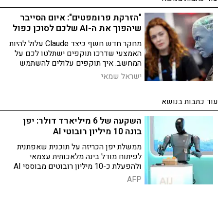
"הזרקת פרומפטים": איום הסייבר
שיהפוך את ה-AI שלכם לסוכן כפול
מחקר חדש חשף כיצד Claude עלול להיות
האמצעי שדרכו תוקפים ישתלטו לכם על
המחשב. איך תוקפים עלולים להשתמש
במודלי שפה נגדכם ולמה צריך לשים לב
ישראל שמאי
כדי להתגונן?
עוד כתבות בנושא
השקעה של 6 מיליארד דולר: יפן
בונה 10 מיליון רובוטי AI
ממשלת יפן הכריזה על תוכנית שאפתנית
לפיתוח מודל בינה מלאכותית עצמאי
ולהפעלת כ-10 מיליון רובוטים מבוססי AI
עד 2040, במטרה לחזק את הכלכלה
AFP
ולהפחית תלות בארה"ב ובסין