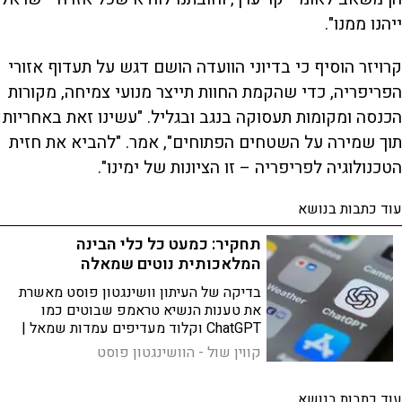
ייהנו ממנו".
קרויזר הוסיף כי בדיוני הוועדה הושם דגש על תעדוף אזורי
הפריפריה, כדי שהקמת החוות תייצר מנועי צמיחה, מקורות
הכנסה ומקומות תעסוקה בנגב ובגליל. "עשינו זאת באחריות
תוך שמירה על השטחים הפתוחים", אמר. "להביא את חזית
הטכנולוגיה לפריפריה – זו הציונות של ימינו".
עוד כתבות בנושא
תחקיר: כמעט כל כלי הבינה
המלאכותית נוטים שמאלה
בדיקה של העיתון וושינגטון פוסט מאשרת
את טענות הנשיא טראמפ שבוטים כמו
ChatGPT וקלוד מעדיפים עמדות שמאל |
יוצא הדופן היחיד: ג'מיני, שכמעט תמיד
קווין שול - הוושינגטון פוסט
השיב באופן נייטרלי
עוד כתבות בנושא