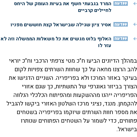
דעה
המרד בגבעתי חשף את בעיות העומק של היחס
לחיילים קרביים
דעה
אסיר ציון שגילה שבישראל קצת חוששים מפניו
דעה
האלוף בלוט מגשים את כל משאלות הממשלה וזה לא
עזר לו
במהלך הדיונים הביעו ח"כ מטי צרפתי הרכבי וח"כ יוראי
להב הרצנו מחאה על כך שחוות השרתים צפויות לקום
בעיקר באזור המרכז ולא בפריפריה. השניים הדגישו את
הצורך בביזור גאוגרפי של התשתיות, כך שגם אזורי
הפריפריה ייהנו מההשקעות ומהפיתוח הכלכלי הנלווה
להקמתן. מנגד, נציגי מרכז השלטון האזורי ביקשו להגביל
את מספר חוות השרתים שיוקמו בפריפריה בשטחים
פתוחים, כדי לשמור על השטחים הפתוחים שנותרו
בישראל.