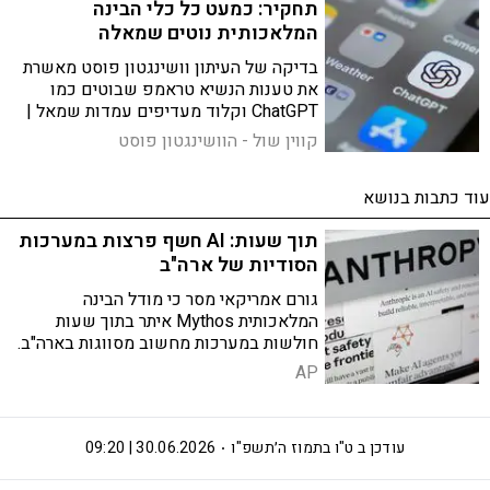
תחקיר: כמעט כל כלי הבינה
המלאכותית נוטים שמאלה
בדיקה של העיתון וושינגטון פוסט מאשרת
את טענות הנשיא טראמפ שבוטים כמו
ChatGPT וקלוד מעדיפים עמדות שמאל |
יוצא הדופן היחיד: ג'מיני, שכמעט תמיד
קווין שול - הוושינגטון פוסט
השיב באופן נייטרלי
עוד כתבות בנושא
תוך שעות: AI חשף פרצות במערכות
הסודיות של ארה"ב
גורם אמריקאי מסר כי מודל הבינה
המלאכותית Mythos איתר בתוך שעות
חולשות במערכות מחשוב מסווגות בארה"ב.
המודל לא פרץ למערכות, אך יכולותיו
AP
מעוררות דאגה
עודכן ב
ט"ו בתמוז ה׳תשפ"ו
30.06.2026 | 09:20