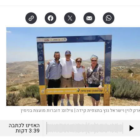
רק לוין וישראל גנץ בתצפית קידה |
צילום:
דוברות מועצת בנימין
האזינו לכתבה
3:39
דקות