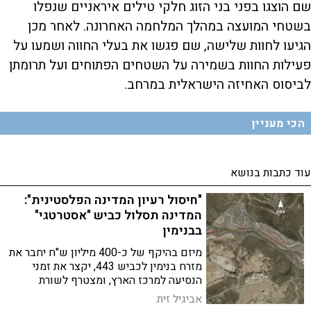
y
שם הוצגו בפני בני הזוג חלקי טילים איראניים שנפלו
בשטחי המועצה במהלך המלחמה האחרונה. לאחר מכן
V
הגיעו לחוות שלישה, שם פגשו את בעלי החווה ושמעו על
פעילות החוות בשמירה על השטחים הפתוחים ועל תרומתן
לביסוס האחיזה הישראלית במרחב.
i
הכי מעניין
d
עוד כתבות בנושא
e
"חיסול רעיון המדינה הפלסטינית":
המדינה תסלול כביש "אסטרטגי"
o
בבנימין
מיזם בהיקף של כ-400 מיליון ש"ח יחבר את
מזרח בנימין לכביש 443, יקצר את זמני
הנסיעה למרכז הארץ, ומצטרף לשורת
מהלכים רחבי היקף במהפכת הכבישים
אביגיל זית
בבנימין | שרת התחבורה: "זה ריבונות דה