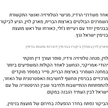
אחד משדרני הרדיו, מגישי הטלוויזיה ואנשי התקשורת
השמרנים הבולטים בארצות הברית, מארק לוין, הגיע לביקור
בבנימין יחד עם רעייתו ג'ולי, כאורחו של ראש מועצת
בנימין ישראל גנץ.
L
00:01:56
מארק לוין במהלך ביקורו בבנימין
דוברות מועצת בנימין
|
D
o
a
d
S
S
u
e
M
k
k
F
P
d
u
i
i
u
לוין, מנחה טלוויזיה ורדיו, סופר ועורך דין חוקתי
:
t
p
p
l
r
3
e
v
v
l
.
s
i
i
יהודי-אמריקני, הנחשב לאחד הקולות המשפיעים ביותר
5
d
d
c
a
4
e
e
r
במחנה השמרני בארצות הברית, סייר במספר מוקדים
%
o
o
e
l
b
f
e
t
a
o
n
מרכזיים בבנימין ונחשף לחשיבות האסטרטגית של האזור,
c
r
k
w
i
w
a
להתפתחות ההתיישבות ולחיבור שבין ההיסטוריה של עם
a
r
r
d
a
o
d
ישראל לבין העתיד הנבנה במקום.
n
הביקור נפתח בחדר ההפעלה בחירום של מועצת בנימין,