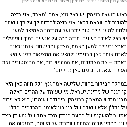
מארק לוין במהלך ביקורו בבנימין |
צילום:
דוברות מועצת בנימין
ראש מועצת בנימין, ישראל גנץ, אמר: "מארק, אני רוצה
להודות לך שבאת לכאן. אני רוצה להודות לך על כך שאתה
נלחם למען עולם טוב יותר ועל עמידתך האמיצה למען
ישראל לאורך השנים. תודה רבה על אנשים כמוך שפועלים
בארץ ובעולם למען האמת, הצדק והביטחון. אנחנו גאים
לארח אותך כאן בבנימין ולהציג את המציאות כפי שהיא
באמת – את האתגרים, את ההתיישבות, את ההיסטוריה ואת
העתיד שאנחנו בונים כאן מדי יום".
במהלך הביקור בחוות שלישה אמר גנץ: "כל חווה כאן היא
קו הגנה של מדינת ישראל. מי שעומד על ההרים האלה
מבין מיד שהמאבק בבנימין, ביהודה ושומרון, הוא לא ויכוח
על נדל"ן אלא שאלה של ביטחון לאומי. מהרכסים הללו
אפשר להשקיף על בקעת הירדן מצד אחד ועל גוש דן מצד
שני. ההתיישבות והחוות שומרות על השטח, מחזקות את