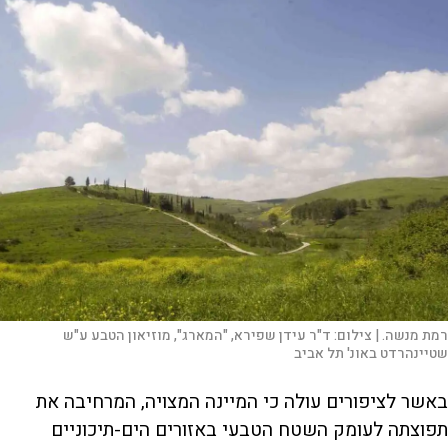
רמת מנשה. |
צילום:
ד"ר עידן שפירא, "המארג", מוזיאון הטבע ע"ש
שטיינהרדט באונ' תל אביב
באשר לציפורים עולה כי המיינה המצויה, המרחיבה את
תפוצתה לעומק השטח הטבעי באזורים הים-תיכוניים