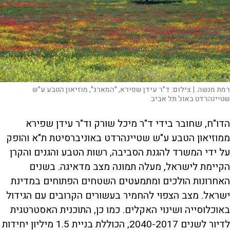
רמת מנשה. |
צילום:
ד"ר עידן שפירא, "המארג", מוזיאון הטבע ע"ש
שטיינהרדט באונ' תל אביב
הדו"ח, שחובר בידי ד"ר מיכל שורק וד"ר עידן שפירא
ממוזיאון הטבע ע"ש שטיינהרדט באוניברסיטת ת"א והופק
על ידי המשרד להגנת הסביבה, רשות הטבע והגנים והקרן
הקיימת לישראל, מעלה תמונה מצב מדאיגה. בשנים
האחרונות הולכים ומתמעטים השטחים הפתוחים במדינת
ישראל. מצב הצפוי להחמיר בעשורים הקרובים עם הגידול
באוכלוסייה ושינוי האקלים. כמו כן, התוכנית האסטרטגית
לדיור לשנים 2040-2017, הכוללת בניית 1.5 מיליון יחידות