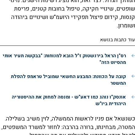
המהלך הגדול. לצד זאת, הוא מציג רשימת הישגים: מינוי
שופטים, שינויי חקיקה, טיפול בחובות קטנים, פריסת
קנסות, קידום פיצול תפקידי היועמ"ש ושינויים ביהודה
ושומרון.
עוד כתבות בנושא
רס"ן הראל בירנשטוק ז"ל הובא למנוחות: "בבקשה תעיר אותי
מהסיוט הזה"
קובה על הכוונת: המבצע החשאי שמוביל טראמפ להפלת
המשטר
אונסק"ו נוהג כמו דאע"ש - ומנסה למחוק את ההיסטוריה
היהודית ביו"ש
כשנשאל אם פניו לראשות הממשלה, לוין משיב בשלילה.
המטרה, מבחינתו, ברורה בהרבה: לחזור למשרד המשפטים,