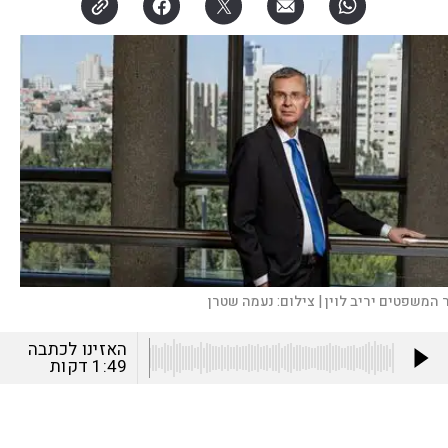
 המשפטים יריב לוין |
צילום:
נעמה שטרן
האזינו לכתבה
1:49
דקות