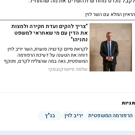
לקבל מנדט מחודש ולהשלים את מה שהתחיל.
הראיון המלא עם השר לוין
"צריך להקים ועדת חקירה ולמצות
את הדין עם מי שאחראי למשפט
נתניהו"
לקראת סיום קדנציה סוערת, השר יריב לוין
דוחה את הטענה על דעיכת הרפורמה
המשפטית, גאה במה שהצליח לקדם, ותוקף
את הסיעות החרדיות שמסכלות את צעדיו
שלמה פיוטרקובסקי
וגם את השרים שמשתפים פעולה עם
היועמ"שית
תגיות
הרפורמה המשפטית
יריב לוין
בג"ץ