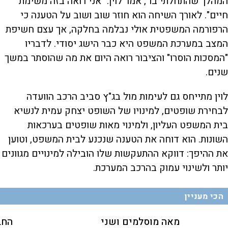
המהלך שהתחלתי בו", אמר לוין. "אני רואה בזה משימת
חיים". לאורך השיחה הוא חוזר שוב ושוב על הטענה כי
הרפורמה המשפטית אולי נבלמה בחלקה, אך עצם חשיפת
המצב במערכת המשפט היא כבר הישג יסודי. לדבריו
"המסכות הוסרו" והציבור רואה היום את מה שהוסתר במשך
שנים.
לוין מתייחס גם לעימות מול בג"ץ סביב הרכב הוועדה
לבחירת שופטים, למינויו של השופט יצחק עמית לנשיא
בית המשפט העליון, ולמינוי מאות שופטים בערכאות
השונות. הוא דוחה את הטענה שנכנע לבית המשפט, וטוען
את ההיפך: דווקא ההתעקשות שלו הובילה למינויים מגוונים
יותר ולשינוי עמוק בהרכב המערכת.
הכי מעניין
מאה מוסלמים ושני
החב