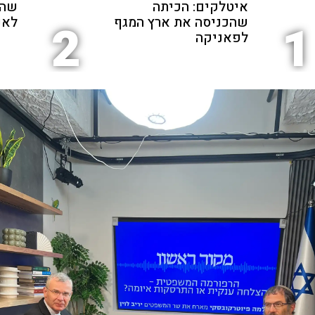
איטלקים: הכיתה
שהת
שהכניסה את ארץ המגף
לאנ
2
1
לפאניקה