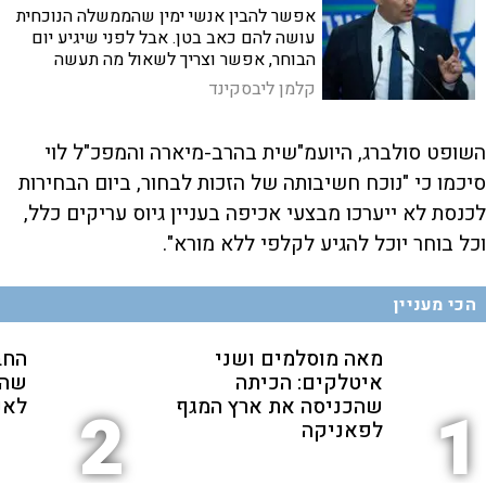
אפשר להבין אנשי ימין שהממשלה הנוכחית
עושה להם כאב בטן. אבל לפני שיגיע יום
הבוחר, אפשר וצריך לשאול מה תעשה
ממשלה אחרת בסוגיות כמו מערכת המשפט,
קלמן ליבסקינד
ההתיישבות ביהודה ושומרון וגם המלחמה
בעזה ובלבנון
השופט סולברג, היועמ"שית בהרב-מיארה והמפכ"ל לוי
סיכמו כי "נוכח חשיבותה של הזכות לבחור, ביום הבחירות
לכנסת לא ייערכו מבצעי אכיפה בעניין גיוס עריקים כלל,
וכל בוחר יוכל להגיע לקלפי ללא מורא".
הכי מעניין
מאה מוסלמים ושני
החב
איטלקים: הכיתה
שהת
שהכניסה את ארץ המגף
לאנ
2
1
לפאניקה