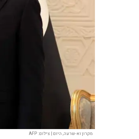
מקרון וא-שרעה, היום |
צילום:
AFP