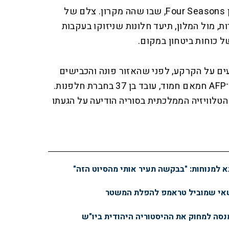
אשפה והשני ברכב סמוך למלון Four Seasons, שבו שהה מקרון. צלם של
ות, מול המלון, תיעד חלונות שניזוקו בעקבות
ל כוחות ביטחון במקום.
ים על הקרקע, לפני שהאזור פונה והכבישים
המובילים אליו נחסמו", סיפר ל־AFP חמאם חמוד, עובד בן 37 בחברת חלפנות.
הטלוויזיה הממלכתית בסוריה הודיעה על הגעתו
א למנוחות: "בבקשה תעיר אותי מהסיוט הזה"
שאי שמוביל טראמפ להפלת המשטר
מנסה למחוק את ההיסטוריה היהודית ביו"ש