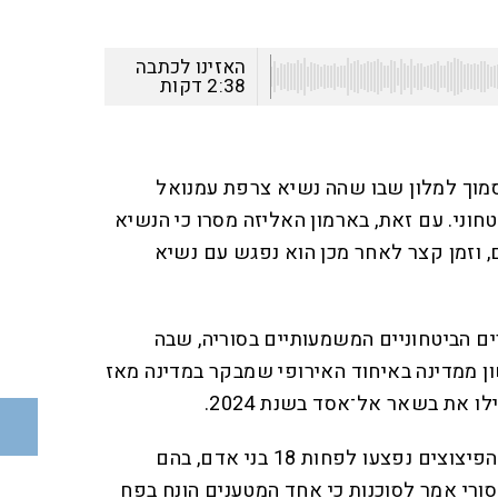
האזינו לכתבה
2:38
דקות
סמוך למלון שבו שהה נשיא צרפת עמנואל
טחוני. עם זאת, בארמון האליזה מסרו כי הנשיא
 וזמן קצר לאחר מכן הוא נפגש עם נשיא
ם הביטחוניים המשמעותיים בסוריה, שבה
ן ממדינה באיחוד האירופי שמבקר במדינה מאז
 את בשאר אל־אסד בשנת 2024.
לפי דיווח נוסף של AFP, בשני הפיצוצים נפצעו לפחות 18 בני אדם, בהם
סורי אמר לסוכנות כי אחד המטענים הונח בפח