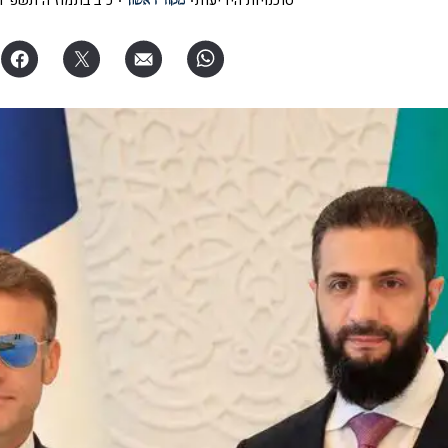
סוכנויות הידיעות
כ"ב בתמוז ה׳תשפ"ו