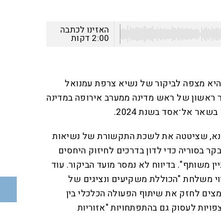
האזינו לכתבה
2:00
דקות
י היא מצפה לביקור של נשיא צרפת עמנואל
ר ראשון של ראש מדינה ממערב אירופה במדינה
אר אל־אסד בשנת 2024.
אנא, שציטטה את לשכת התקשורת של נשיאות
לבקר בסוריה כדי לדון בדרכים לחיזוק היחסים
ין משותף". בדיווח לא נמסר מועד הביקור. עוד
ווי משלחת "הכוללת משקיעים ונציגים של
צים לחזק את שיתוף הפעולה הכלכלי בין
צפויות לעסוק גם בהתפתחויות "אזוריות