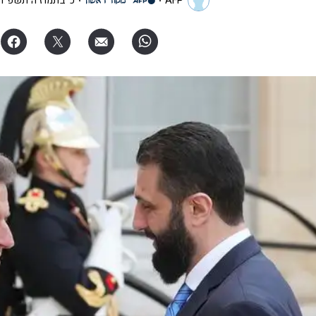
AFP
כ' בתמוז ה׳תשפ"ו