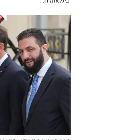
ובינלאומיות".
מקרון וא-שרע בפריז, בשנה שעברה |
צ