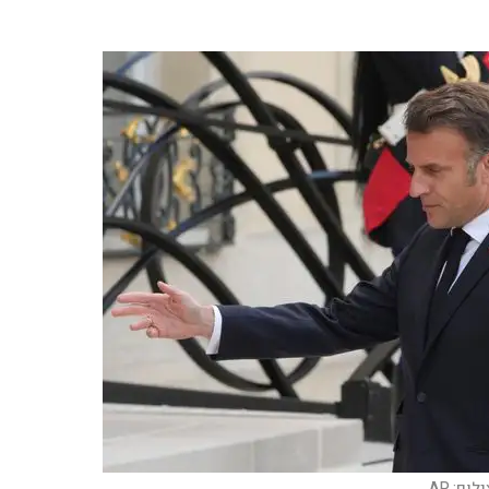
ילום:
AP