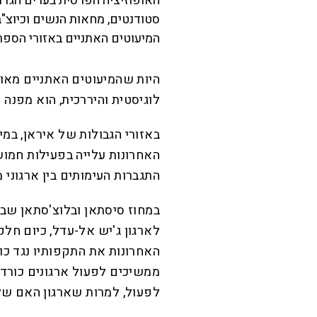
האופוזיציה הפרסית בערים הגדול
סטודנטים, מחאות הנשים וכיוצ"ב
המיעוטים האתניים באזורי הספר,
היות שהמיעוטים האתניים מאורג
לוגיסטית והיררכית, הוא מפנה
באזורי הגבולות של איראן, במיו
האחרונות עלייה בפעילות חמוש
התגברות העימותים בין ארגוני
במחוז סיסתאן ובלוצ'סתאן שב
לארגון ג'יש אל-עדל, כיום חל
האחרונות את התקפותיו נגד כוח
ממשיכים לפעול ארגונים כור
לפעול, למרות שארגון האם שלה, PKK, התפרק מנשקו אש