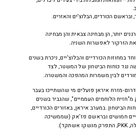
ות – המחאות המובלות בידי צעירים ליברלים,
.
 ובראשם הכורדים, הבלוצ'ים והאזרים.
נים יותר, הן מבחינה צבאית והן מבחינה
 את הזרקור לאפשרות השניה.
חד במחוזות הכורדיים והבלוצ'יים, ניכרת בשנים
ה נגד כוחות הביטחון של המשטר, לצד
 מורדים לבין משמרות המהפכה והמשטרה.
דרום-מזרח איראן פועלים מי שהשתייכו בעבר
ק מ"חזית הלוחמים העממיים", שהגביר בשנים
ות הביטחון. במערב איראן, באזורים הכורדיים,
דיים חמושים ובראשם פז'אק (שממשיכה
תקד).