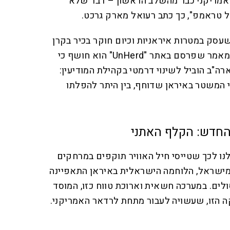
 אמריקני כבר מהשלב הראשון – דבר שלא
 טראמפ", כך כתב רעואל מארק גרכט.
קצין CIA לשעבר שעסק במטרות איראניות וכיום חוקר בכיר בקרן
להגנה על דמוקרטיות (FDD). במאמר שפרסם באתר "UnHerd" הוא חושף כי
ה"ב הוביל לשינוי דרמטי בקהילת המודיעין:
י המשטר באיראן שדוחף, בין היתר להפלתו
החדש: הקלף האתני
נו לכך שטייסי חיל האוויר תוקפים במרחקים
לעתים על 2000 ק"מ מישראל, הלוחמה הישראלית באיראן התאפיינה
לים. במערכה חשאית וארוכת טווח כזו, המוסד
ה הזו, שעשויה לעבור מתחת לרדאר האמריקני.