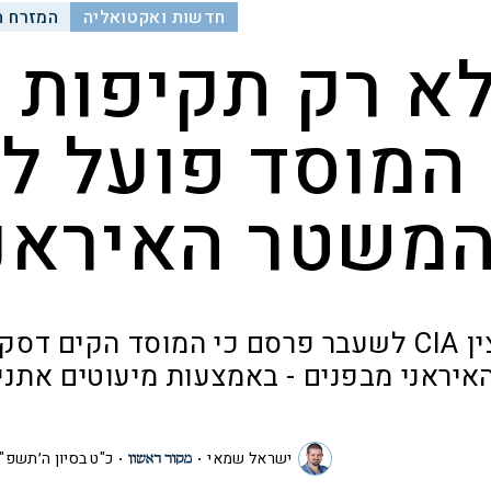
חדשות ואקטואליה
המזרח ה
א רק תקיפות 
המוסד פועל ל
משטר האיראני
קצין CIA לשעבר פרסם כי המוסד הקים
איראני מבפנים - באמצעות מיעוטים אתניי
ישראל שמאי
כ"ט בסיון ה׳תשפ"ו