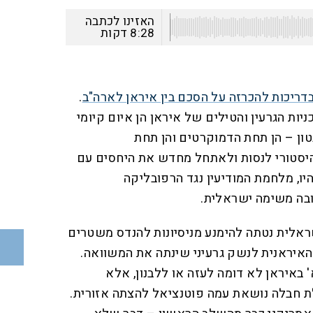
האזינו לכתבה
8:28
דקות
דריכות להכרזה על הסכם בין איראן לארה"ב
.
יות הגרעין והטילים של איראן הן איום קיומי
טון – הן תחת הדמוקרטים והן תחת
יסטורי לנסות ולאתחל מחדש את היחסים עם
יו, מלחמת המודיעין נגד הרפובליקה
בה משימה ישראלית.
ראלית נטתה להימנע מניסיונות להנדס משטרים
האיראנית לנשק גרעיני שינתה את המשוואה.
 באיראן לא דומה לעזה או ללבנון, אלא
 חבלה נושאת עמה פוטנציאל להצתה אזורית.