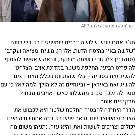
מוג'תבא חמינאי |
צילום:
AFP
חז"ל אמרו שיש שלושה דברים שמשיגים רק בלי כוונה:
"שלשה באין בהיסח הדעת, אלו הן: משיח, מציאה ועקרב"
(סנהדרין צז). זוהי רשימה מרתקת, ונראה שאפשר להוסיף
לה פריט רביעי: החלפת משטר במדינת אויב. הצלחנו
להשיג זאת בסוריה – בלי שהתכוונּו בכלל; מאוד רצינו
להשיג זאת באיראן – ובינתיים זה לא הולך. למה לא? כי עם
נוטה להתלכד סביב ממשלתו כאשר אויבים מבחוץ
מתקיפים אותה.
הדרך היחידה להבטיח החלפת שלטון היא לכבוש את
האויב ולהישאר שם. נראה שיש רק זירה אחת שבה היינו
יכולים וצריכים לעשות זאת, והיא עזה. נתניהו משום מה