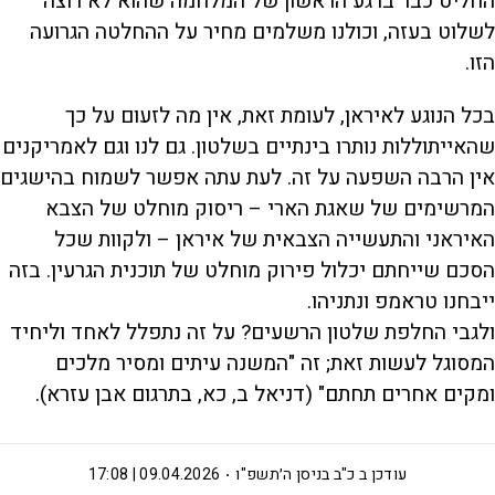
החליט כבר ברגע הראשון של המלחמה שהוא לא רוצה
לשלוט בעזה, וכולנו משלמים מחיר על ההחלטה הגרועה
הזו.
בכל הנוגע לאיראן, לעומת זאת, אין מה לזעום על כך
שהאייתוללות נותרו בינתיים בשלטון. גם לנו וגם לאמריקנים
אין הרבה השפעה על זה. לעת עתה אפשר לשמוח בהישגים
המרשימים של שאגת הארי – ריסוק מוחלט של הצבא
האיראני והתעשייה הצבאית של איראן – ולקוות שכל
הסכם שייחתם יכלול פירוק מוחלט של תוכנית הגרעין. בזה
ייבחנו טראמפ ונתניהו.
ולגבי החלפת שלטון הרשעים? על זה נתפלל לאחד וליחיד
המסוגל לעשות זאת; זה "המשנה עיתים ומסיר מלכים
ומקים אחרים תחתם" (דניאל ב, כא, בתרגום אבן עזרא).
עודכן ב
כ"ב בניסן ה׳תשפ"ו
09.04.2026 | 17:08