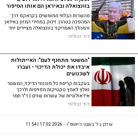
בוונצואלה ובאיראן הם אותו הסיפור
מהשדות הבלתי ממומשים בקראקס דרך
המהפכה בטהרן: זינוק במחירי המזון באיראן
והמהלך האמריקני בוונצואלה מציירים יחד
תמונה רחבה של מאבק על אנרגיה, מטבע
דוד זבולוני
והשפעה - עם השלכות דרמטיות על רוסיה,
סין והמערב
"המשטר מתחנף לעם": האייתולות
איבדו את יכולת הדיכוי - ועברו
לשכנועים
בעקבות קריסת כל מנגנוני הדיכוי, המשטר
נאלץ לאמץ טקטיקות מפויסות ולרכך
אידאולוגיות של עשרות שנים | ד"ר תמר
עילם גינדין מסבירה כיצד מהלך תקדימי זה
דוד זבולוני
העצים את תחושת חוסר היציבות בתוך
הרפובליקה האסלאמית
עודכן ב
ל' בשבט ה׳תשפ"ו
17.02.2026 | 11:54