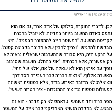
להפיל את המשטר לבד"
צילום עצמי
| מורן אללוף
לכן, לדברי החוקרת, סילוקו של אדם אחד, גם אם הוא
נתפס כאדם החשוב ביותר במדינה, לא יוביל בהכרח
לקריסת המשטר. "המשטר חייב להתפורר מבפנים", היא
מבקשת להדגיש. "וצריך להבין שלא מדובר בקבוצה קטנה".
על הרקע הזה, היא סבורה שהתערבות ישראלית נראית לא
רק אפשרית, אלא הכרחית. "אני בהחלט חושבת שסיבוב
נוסף עם איראן הוא לא שאלה של אם, אלא של מתי",
מאשרת אללוף. "ארצות הברית כבר העבירה מסר דרך
ונצואלה: לא מדובר באירוע בודד, אלא בסנונית ראשונה
לפעולות נוספות נגד ציר ההתנגדות - ציר הטרור השיעי".
מסר ברור וחד משמעי: טראמפ לא רק מדבר - הוא גם
מבצע. לא במקרה הנשיא האמריקני כבר איים על המשטר