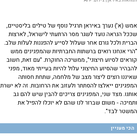
מהומות באיראן |
המחאות באיראן |
המחאות בטהרן, איראן |
צילום:
צילום:
המחאות באיראן, סוף דצמבר 25 |
AFP
צילום:
המחאות בטהרן, איראן – השבוע |
מיליציות פרו-איראניות בעיראק |
צילום:
צילום:
צילום:
צילום מסך מיוטיוב
AP
AFP
Fars News Agency via AP
Fars News Agency via AP
אמש (א’) נערך באיראן תרגיל נוסף של טילים בליסטיים,
שככל הנראה נועד לשגר מסר הרתעתי לישראל, לארצות
הברית ולכל גורם אחר שעלול לסייע להפגנות לעלות שלב.
"הרי אנחנו רואים ברשתות החברתיות שהמפגינים ממש
קוראים לסיוע חיצוני", ממשיכה החוקרת. "עם זאת, חשוב
להבהיר שהסיוע החיצוני עלול להיות בעייתי מאוד, מפני
שאיננו רוצים ליצור מצב של מלחמה, שתחת חסותה
המפגינים ייאלצו להסתתר ולעזוב את הרחובות. זה לא ישרת
אותנו. מצד שני, המפגינים צריכים להבין שיש להם גב
ותמיכה - משום שברור לנו שהם לא יוכלו להפיל את
המשטר לבד".
הכי מעניין