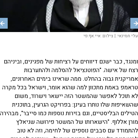
עלי חמינאי. |
צילום:
מלחמת הישרדות. טראמפ |
איי.אף.פי
צילום:
אי.פי.איי
ראש הממשלה בנימין נתניהו בהצהרה לתקשורת |
צילום:
מסך מיוטיוב
ומנגד, כבר ישנם דיווחים על רציחות של מפגינים, וביניהם
רצח של אישה. "הפוטנציאל להסלמה ולהתערבות
אמריקנית גבוה בהחלט. ממה שראינו בימים האחרונים,
טראמפ באמת מתכוון למה שהוא אומר, וישראל בכל מקרה
לא תוכל לאפשר שהמשטר הזה יישאר וישרוד, משום
שהשאיפות שלו נותרו בעינן: בפרויקט הגרעין, בתוכנית
הטילים הבליסטיים, וגם בזירות נוספות כמו סייבר", מבהירה
מורן אללוף. "הישארותו של המשטר פירושה שניאלץ
להתמודד עם סבבים נוספים של לחימה, וזה לא טוב