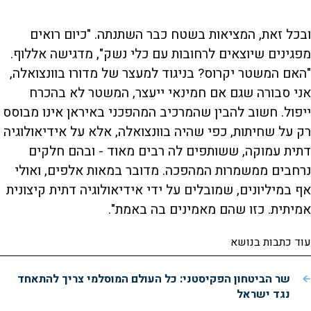
ובכל זאת, המציאות בשטח כבר השתנתה. "כיום רואים
מפגינים שיוצאים לרחובות עם כלי נשק", מדגישה אללוף.
"האם המשטר יקרוס? בניגוד למעצר של מדורו בוונצואלה,
אני סבורה שגם אם חמינאי ייעצר, המשטר לא בהכרח
ייפול. חשוב להבין שהמרכיב המהפכני באיראן אינו מבוסס
רק על שחיתות, כפי שהיה בוונצואלה, אלא על אידיאולוגיה
דתית עמוקה, ששותפים לה רבים מאוד - ובהם חלקים
נרחבים ממשמרות המהפכה. מדובר במאות אלפים, ואולי
אף במיליונים, שמובלים על ידי אידיאולוגיה דתית קיצונית
אמיתית. כזו שהם מאמינים בה באמת".
עוד כתבות בנושא
שר הביטחון הפקיסטני: כל העולם המוסלמי צריך להתאחד
נגד ישראל