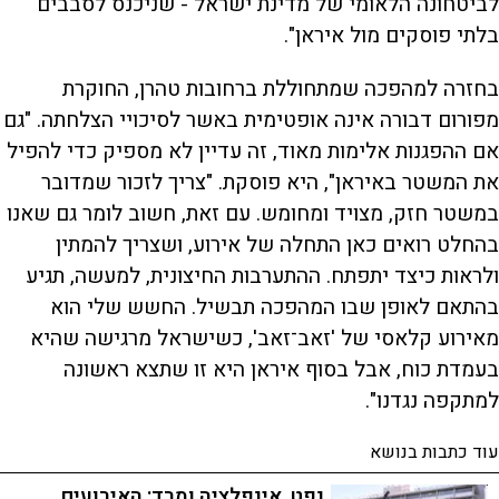
לביטחונה הלאומי של מדינת ישראל - שניכנס לסבבים
בלתי פוסקים מול איראן".
בחזרה למהפכה שמתחוללת ברחובות טהרן, החוקרת
מפורום דבורה אינה אופטימית באשר לסיכויי הצלחתה. "גם
אם ההפגנות אלימות מאוד, זה עדיין לא מספיק כדי להפיל
את המשטר באיראן", היא פוסקת. "צריך לזכור שמדובר
במשטר חזק, מצויד ומחומש. עם זאת, חשוב לומר גם שאנו
בהחלט רואים כאן התחלה של אירוע, ושצריך להמתין
ולראות כיצד יתפתח. ההתערבות החיצונית, למעשה, תגיע
בהתאם לאופן שבו המהפכה תבשיל. החשש שלי הוא
מאירוע קלאסי של 'זאב־זאב', כשישראל מרגישה שהיא
בעמדת כוח, אבל בסוף איראן היא זו שתצא ראשונה
למתקפה נגדנו".
עוד כתבות בנושא
נפט, אינפלציה ומרד: האירועים