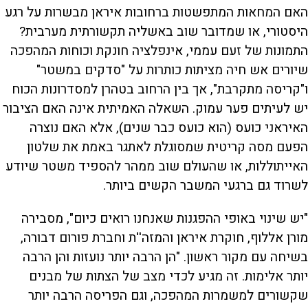
האם המחאות המתפשטות ברחובות איראן מבשרות על רגע
היסטורי, או שמדובר שוב באשליה תקשורתית מערבית?
התמונות של זעם עממי, אינפלציה חונקת וכוחות המהפכה
שיורים אש חיה מציתות כותרות על "סדקים במשטר"
ו"קריסה מתקרבת", אך בין הרחוב בטהרן למסדרונות הכוח
יש לעיתים פער עמוק. השאלה האמיתית אינה האם הציבור
האיראני כועס (הוא כועס כבר שנים), אלא האם נוצרה
הפעם מסה קריטית שמסוגלת לאתגר באמת את שלטון
האייתוללות, או שהעולם שוב ממהר להספיד משטר שיודע
לשרוד גם ברגעי המשבר הקשים ביותר.
"יש שינוי באופי ההפגנות שאנחנו רואים כיום", מסבירה
מורן אללוף, חוקרת איראן והמזה''ת וחברת פורום דבורה,
בשיחה עם מקור ראשון. "הן הרבה יותר נועזות והן הרבה
יותר אלימות. זה מגיע לכדי מצב של הצתות של מבנים
שקשורים למשמרות המהפכה, וגם הפריסה הרבה יותר