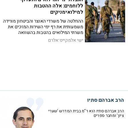
ללוחמים: אלה ההטבות
למילואימניקים
ההחלטה של משרדי האוצר והביטחון מורידה
משמעותית את רף ימי השירות המזכים את
משרתי המילואים בהטבות בהשוואה
להחלטות קודמות, והיא כוללת תעדוף עמוק
ישי אלמקייס־אלרם
למערך הלוחם
הרב אברהם סתיו
הרב אברהם סתיו הוא ר"מ בבית המדרש 'שערי
ציון' ומחבר ספרים