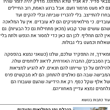
צבאי סדיר. לא אגיד שלא התלוננו. מדויק יהיה לומר שהיו
גם לא מעט מרמור וזעם. אבל ברגע האמת, רוב החיילים
בחרו להתייצב. בלי להכריז שביתה ובלי להקים ועד
עובדים. כי מילואימניקים הם לא עובדים. אין על המלאכה
שהם עושים שכר קבוע (מכאן מתחילות גם כל הבעיות). גם
אין להם תחליף. לכן הם כאן כדי למסור את הנפש ולתת בלי
שאלות וכמעט בלי גבולות.
ומאידך, זה התפקיד שלכם, שלנו (כשאני נמצא בהפסקה
בין הסבבים), החברה האזרחית, לדאוג ללוחמים שלה.
להילחם על כך שייתנו להם תנאים. לא להגיע למציאות
המבישה שבה הם נאלצים להתחנן. הם לא מבקשים פרס
של אלף שקל כסף. רק את הידיעה שהעם שעבורו הם
נלחמים נמצא עדיין מאחוריהם.
עוד כתבות בנושא
הגבלת ימי המילואים ותעדוף