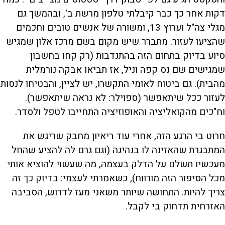
דקות אחר כך כבר קיבלתי טלפון מרשת ב', ובהמשך גם
מגלי צה"ל וערוץ 13, ומשורה של אנשים טובים וחכמים
שהציעו לעזור. מתברר שיש מקום בשם מרכז אלון שמגיש
סיוע בדיוק בתחום הזה בהתנדבות (רק קחו בחשבון
שמגישים שם נס קפה וניל, אז תביאו אבקה נורמלית
מהבית). גם ביטוח לאומי התקשרו, יש לציין, והבטיחו לנסות
לעזור ככל שיתאפשר (ספוילר: לא נראה שיתאפשר).
וח"כים מהקואליציה והאופוזיציה התחייבו לטפל ולסדר.
חרוט בי הרגע הזה, אחרי עוד ריאיון מחבק שריגש את
המתבגרת שהאזינה לו בנהיגה (וגם גרם לה להציע שהחל
מעכשיו תשלם על הדלק בעצמה, מה שעשוי להוציא אותי
מכל הסיפור הזה מורווח), כשאמרתי לעצמי: בדיוק כך זה
צריך להיות. התחושה שיותר משאני מעז לדרוש, הסביבה
האזרחית תדחוק בי לקבל.