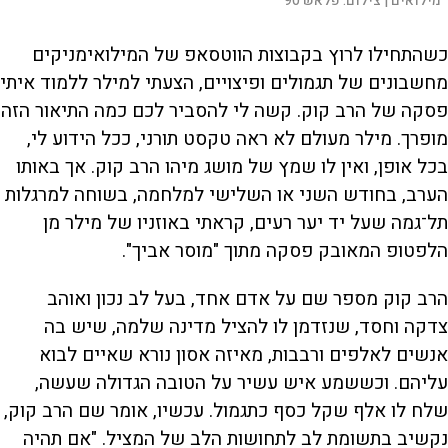
מילואים |
צילום:
פלאש 90
כשהתחילו לרוץ בקבוצות הווטסאפ של המילואימניקים
מחשבונים של תגמולים ופיצויים, הצעתי למילר ללמוד איתי
פסקה של הרב קוק. קשה לי להסביר לכם כמה התיאור הזה
מופרך. מילר מעולם לא ראה טקסט תורני, ככל הידוע לי,
בכל אופן, ואין לו שמץ של מושג מיהו הרב קוק. אך באותו
הערב, בחודש השני או השלישי למלחמה, בשוחה למרגלות
תל־גמה שעל יד יער רעים, קראתי באוזניו של מילר מן
הלפטופ המאובק פסקה מתוך "מוסר אביך".
הרב קוק מספר שם על אדם אחד, בעל לב נכון ואוהב
צדקה וחסד, שנזדמן לו להציל מדינה שלמה, שיש בה
אנשים לאלפים ורבבות, מאיזה אסון נורא שאיים לבוא
עליהם. וכששמע איש עשיר על הטובה הגדולה שעשה,
שלח לו אלף שקל כסף כתגמול. עכשיו, אומר שם הרב קוק,
נקשיב בתשומת לב לתחושות הלב של המציל. "אם תהיה