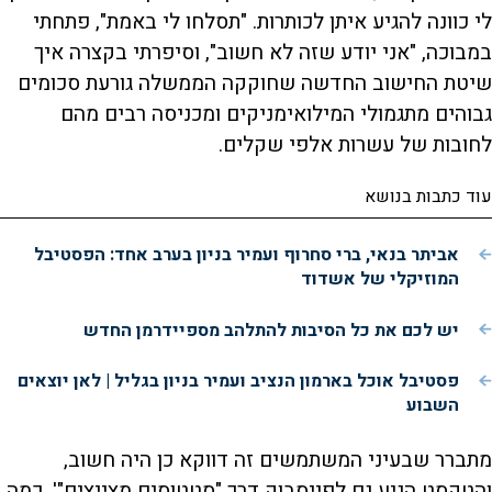
לי כוונה להגיע איתן לכותרות. "תסלחו לי באמת", פתחתי
במבוכה, "אני יודע שזה לא חשוב", וסיפרתי בקצרה איך
שיטת החישוב החדשה שחוקקה הממשלה גורעת סכומים
גבוהים מתגמולי המילואימניקים ומכניסה רבים מהם
לחובות של עשרות אלפי שקלים.
עוד כתבות בנושא
אביתר בנאי, ברי סחרוף ועמיר בניון בערב אחד: הפסטיבל
המוזיקלי של אשדוד
יש לכם את כל הסיבות להתלהב מספיידרמן החדש
פסטיבל אוכל בארמון הנציב ועמיר בניון בגליל | לאן יוצאים
השבוע
מתברר שבעיני המשתמשים זה דווקא כן היה חשוב,
והטקסט הגיע גם לפייסבוק דרך "סטטוסים מצייצים"'. כמה