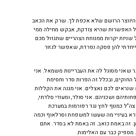
 להיווצר הרושם שלא אכפת לך. שרק את הכאב
יל האפשרות שהיא צודקת, אבקש מחילה ממי
 שניות יקרות ממנוחת הצהריים שתגזול מכם
ייחדתי להן פסקה נפרדת, שאפשר לגזור
תר שאני מסוגל לה את העבריינות משמאל. אני
החוקים, ובכלל זה הפרות סדר וחסימת
 שנראים לכם נאצלים. אני מגנה את הקללות
פחותיהם ושכניהם. אני סולד, ומעודי סלדתי,
צה"ל כמנוף לחץ נגד רפורמות במערכת
רא בעיניי מה שעשו למשפחת וסרלאוף וכמה
 זה באמת כואב. זה באמת לא בסדר. אתם
. מספיק כבר עם האלימות.