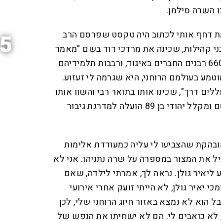
 השרה סילמן.
 דחף אותי לכתוב היה טקסט שפרסם הרב
5
בני קהילות, שכינה את מרדכי דוד בשם "מאמר
הדור של דורנו". המחשבה על 660 רבנים החברים באיגוד, ורבבות תלמידיהם
טמע בעולמם הרוחני, היא שגרמה לי זעזוע.
ללים דרך", שכינו אותו בתואר רבי והשוו אותו
למרדכי היהודי, וכך אדם שחוסם ומקלל יהודי בן 89 הועלה למדרגת גיבור
מובהקת שהצביעו לי עליה כמעודדת אלימות
יל את המצור במספרה על שרה נתניהו. אני לא
יאיר גולן. נראה לך, אמרתי לילדה, שאם
י יאיר גולן, לא הייתי זועק אחרי אירועי
 הוא לא נמצא באזור חיוג הרוחני שלי, לכן
 לא כואבים לי. הם לא ישחיתו את הנפש של