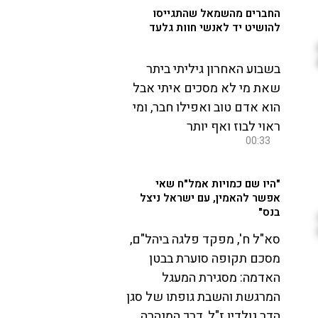
החברים מהשמאל שהתגייסו
להושיט יד לאנשי חוות גלעד
בשבוע האחרון גיליתי ביתר
שאת מי לא מסכים איתי אבל
הוא אדם טוב ואפילו חבר, ומי
ראוי לבוז ואף יותר
00:33
"היו שם כמויות אמל"ח שאי
אפשר להאמין, עם ישראל ניצל
בנס"
סא"ל ח', מפקד פלגה ביהל"ם,
מסכם תקופה סוערת בבטן
האדמה: מסגירת המעגל
המרגשת והשבת גופתו של סגן
הדר גולדין ז"ל, דרך המנהרה