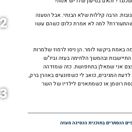
שכנגד? והאם בטיעון שלו יש אמת?
גובות. הרבה קללות שלא הבנתי. אבל הטענה
2
 שהתעוררת? למה לא אמרת כלום כשהם עשו
 מה באמת ביקשו לומר. הן ניסו לרמוז שלמרות
 התיישבות ובהמשך הלחימה בעזה וביו"ש
עצם אני שמאלן בתחפושת. כזה שמזדהה
לדעת המגיבים, כואב לי כשפוגעים באהרן ברק,
נסת רוטמן או כשמתאנים לילדיו של השר
3
פים הנסתרים בתוכנית הנסיגה מעזה