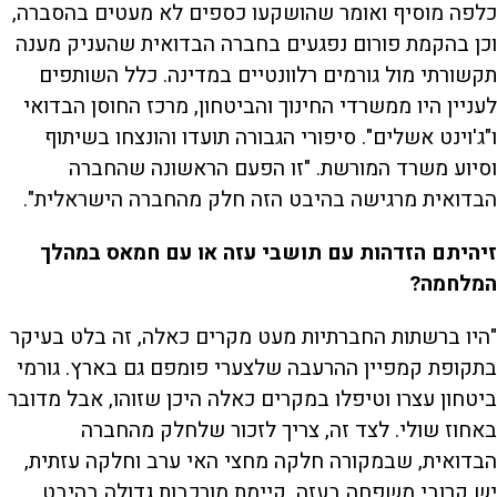
כלפה מוסיף ואומר שהושקעו כספים לא מעטים בהסברה,
וכן בהקמת פורום נפגעים בחברה הבדואית שהעניק מענה
תקשורתי מול גורמים רלוונטיים במדינה. כלל השותפים
לעניין היו ממשרדי החינוך והביטחון, מרכז החוסן הבדואי
ו"ג'וינט אשלים". סיפורי הגבורה תועדו והונצחו בשיתוף
וסיוע משרד המורשת. "זו הפעם הראשונה שהחברה
הבדואית מרגישה בהיבט הזה חלק מהחברה הישראלית".
זיהיתם הזדהות עם תושבי עזה או עם חמאס במהלך
המלחמה?
"היו ברשתות החברתיות מעט מקרים כאלה, זה בלט בעיקר
בתקופת קמפיין ההרעבה שלצערי פומפם גם בארץ. גורמי
ביטחון עצרו וטיפלו במקרים כאלה היכן שזוהו, אבל מדובר
באחוז שולי. לצד זה, צריך לזכור שלחלק מהחברה
הבדואית, שבמקורה חלקה מחצי האי ערב וחלקה עזתית,
יש קרובי משפחה בעזה. קיימת מורכבות גדולה בהיבט