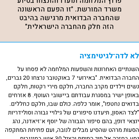
פרוץ המלחמה תועדו והונצחו בסיוע
משרד המורשת. "זו הפעם הראשונה
שהחברה הבדואית מרגישה בהיבט
הזה חלק מהחברה הישראלית"
לא לדה־לגיטימציה
השנתיים האחרונות והשפעות המלחמה לא פסחו על
החברה הבדואית. "באירועי 7 באוקטובר נרצחו 20 גברים,
נשים וילדים מקרב החברה, חלקם מירי רקטות, חלקם
באופן ישיר במסגרת עבודתם ביישובי העוטף. 8 אזרחים
בדואים נחטפו", אומר כלפה. כולם שבו, חלקם כחללים.
"לצד האסון, תיעדנו סיפורים של גילויי גבורה וסולידריות
יוצאי דופן, בהם סיפור הגבורה של יוסף א־זיאדנה, נהג
הסעות מרהט שהסיע מבלים לנובה, ועם פתיחת המתקפה
נסע בחזרה אל תוך התופת והציל 30 איש במיניבוס