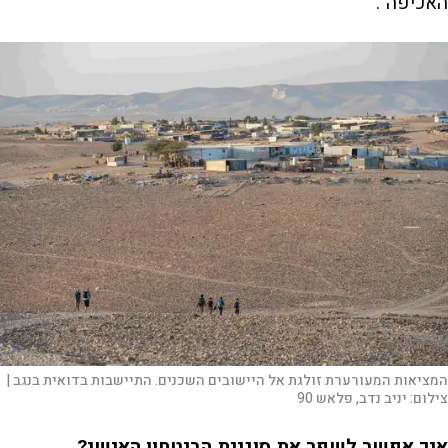
האכיפה".
המציאות המעורערת זולגת אל היישובים השכנים. התיישבות בדואית בנגב |
צילום:
יניב נדב, פלאש 90
איך אפשר לשפר את סוגיית הביטחון האישי?