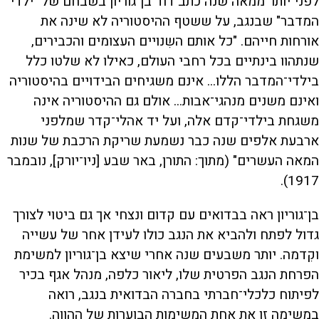
לפני יותר ממאה שנה כתב דוד בן־גוריון בשבחם של "ילדי
המדבר" שבנגב, על ששטף ההיסטוריה לא שינה את
אורחות חייהם. "כל אותם השִנויים העצומים והכבירים,
שנתהוו בינתיים בכל רחבי העולם, כאילו לא שלטו כלל
בילדי־המדבר הללו... אינם משגיחים הבידויים בהיסטוריה
ואינם משנים מנהגי־אבות... אולם גם ההיסטוריה אינה
משגחת בילדי־קדם אלה, ועל יד אהלי־קדר שמלפני
ארבעת אלפים שנה כבר נשמעת שריקת הרכבת של שנות
המאה העשרים" (מתוך: התורן, באר שבע [ניו־יורק], נובמבר
1917).
בן־גוריון ראה בבדואים עם קדום ונצחי אך גם ביטוי לצורך
גדול לפתח ולהביא את הנגב כולו לעידן אחר של עשייה
וקִדמה. יותר משבעים שנה אחרי שיצא בן־גוריון למשימת
הפרחת הנגב הפרטית שלו, ליאור כלפה, מנהל אגף בכיר
לפיתוח כלכלי־חברתי בחברה הבדואית בנגב, רואה
במשימה זו את אחת המשימות הבוערות של ההווה.