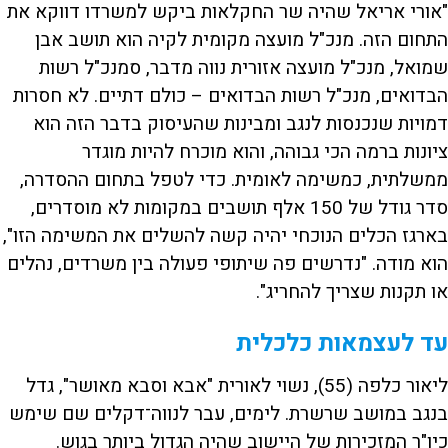
"אורי אריאל שהיה שר החקלאות ביקש למשרדו דווקא את
התחום הזה. מנכ"ל מועצה מקומית לקיה הוא תושב אבן
שמואל, מנכ"ל מועצה אזורית נווה מדבר, סמנכ"ל רשות
הבדואים, מנכ"ל רשות הבדואים – כולם דתיים. לא חסרות
דמויות שנכנסות לנגב ומבינות שהעיסוק בדבר הזה הוא
ציונות ברמה הכי גבוהה, והוא מוכרח להיות מוגדר
ממשלתית, כמשימה לאומית. כדי לטפל בתחום ההסדרה,
סדר גודל של 150 אלף תושבים במקומות לא מוסדרים,
בארגז הכלים הנוכחי יהיה קשה להשלים את המשימה הזו",
הוא מודה. "נדרשים פה שיתופי פעולה בין משרדים, נהלים
או תקנות שצריך להחריג".
עד לעצמאות כלכלית
ליאור כלפה (55), נשוי לאורית "אבא וסבא מאושר", גדל
בנגב במושב שרשרת. לימים, עבר לנווה־דקלים שם שימש
כיו"ר המזכירות של היישוב שהיה הגדול ביותר בגוש.