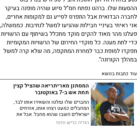
ההסעות שלו. ברהט נפתח חמ"ל סיוע שהיה מופנה בעיקר
לחברה הבדואית אבל התפרס לסייע גם למקומות אחרים,
אני ראיתי בעיניי חבילות שהגיעו למשל לנתיבות. כממשלה,
פעלנו מהר מאוד להקים מוקד מתכלל בשיתוף עם הרשויות
כדי לתת מענה. כל מוקדי החירום של הרשויות המקומיות
תפקדו למופת כבר למחרת המתקפה, מה שלא קרה למשל
במהלך הקורונה".
עוד כתבות בנושא
המסתנן מאריתריאה שהציל קצין
תחת אש ב-7 באוקטובר
החברים שלו נמלטו והשאירו אותו לבד,
המחבלים כמעט רצחו אותו, אזרחים
ישראלים חשבו שהוא מחבל. אבל את
מולוגטה צגאי, מסתנן מאריתריאה, עניין רק
הודיה כריש חזוני
דבר אחד: להציל את הפצוע שהיה מוטל בצד
הכביש