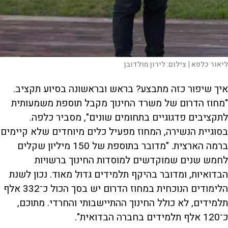
ליאור כלפא |
צילום:
לירון מולדובן
איך שיפור כזה מתבצע? בראש ובראשונה בסיוע תקציב.
"מחוז הדרום של משרד החינוך מקבל תוספת משמעותית
לתקציבים פדגוגיים בתחומים שונים", מסביר כלפה.
בסוגיית הנשירה, המחוז מפעיל כלים מיוחדים שלא קיימים
ברמה הארצית. "מדובר בתוספת של 150 מיליון שקלים
לחמש שנים שמוקדשים למוסדות החינוך ברשויות
הבדואיות, ומדובר בהיקף תלמידים גדול מאוד. נכון לשנת
הלימודים הנוכחית במחוז הדרום יש בסך הכול כ־332 אלף
תלמידים, לא כולל החינוך ההתיישבותי והחרדי. מתוכם,
כ־120 אלף תלמידים בחברה הבדואית".