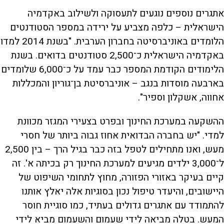
אתגרים נוספים נוגעים לתעסוקה ולשילוב באקדמיה
הישראלית – כלפה מצביע על ירידה במספר הסטודנטים
הלומדים באוניברסיטה בחברון הערבית. "בשנת 2014 למדו
באקדמיה הישראלית כ־2,500 סטודנטים בדואים. בשנת
הלימודים הקודמת המספר כבר עמד על כ־6,000 שלומדים
בארבעה מוסדות בנגב – אוניברסיטת בן־גוריון והמכללות
אחווה, אשקלון וספיר".
ההשקעה במערכת החינוך ובפרט בצעירי המגזר מכוונת
למדי. "יש בחברה הבדואית אחוז גבוה ביותר של חסרי
מעש, ואנו מתחילים לטפל בזה כבר בגיל הרך – בין 2,500
ל־3,000 ילדים מגיעים למערכת החינוך רק בכיתה א'. זה
קיים בעיקר באזורי הפזורה, מחוץ לתחומי השיפוט של
היישובים, והיעדר טיפול נכון בסוגיות אלה יאלץ אותנו
להתמודד עם אתגרים גדולים בעתיד, כמו סוגיית חוסר
המעש. בטלה מביאה לידי שעמום והשעמום מביא לידי