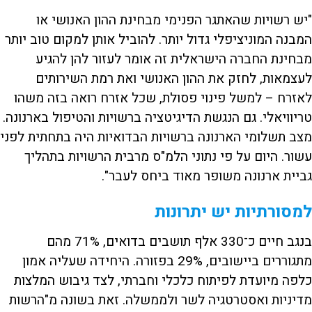
"יש רשויות שהאתגר הפנימי מבחינת ההון האנושי או
המבנה המוניציפלי גדול יותר. להוביל אותן למקום טוב יותר
מבחינת החברה הישראלית זה אומר לעזור להן להגיע
לעצמאות, לחזק את ההון האנושי ואת רמת השירותים
לאזרח – למשל פינוי פסולת, שכל אזרח רואה בזה משהו
טריוויאלי. גם הנגשת הדיגיטציה ברשויות והטיפול בארנונה.
מצב תשלומי הארנונה ברשויות הבדואיות היה בתחתית לפני
עשור. היום על פי נתוני הלמ"ס מרבית הרשויות בתהליך
גביית ארנונה משופר מאוד ביחס לעבר".
למסורתיות יש יתרונות
בנגב חיים כ־330 אלף תושבים בדואים, 71% מהם
מתגוררים ביישובים, 29% בפזורה. היחידה שעליה אמון
כלפה מיועדת לפיתוח כלכלי וחברתי, לצד גיבוש המלצות
מדיניות ואסטרטגיה לשר ולממשלה. זאת בשונה מ"הרשות