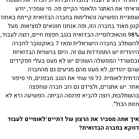
"חתרתי להגיע לעבוד בחברה הבדואית. הכרתי את השטח
וראיתי את האתגר הלאומי הקיים פה. מי שמכיר, יודע
שסוגיית הפשיעה והאלימות בחברה הבדואית קיימת באחוז
קטן מאוד בחברה הזו, ופה אנחנו חוטאים למציאות. מעל
98% מהאוכלוסייה הבדואית בנגב חפצת חיים, רוצה לעבוד,
להשתלב בחברה הישראלית ומאז 7 באוקטובר לחברה
היהודית יש התמודדות עם זה. היום ברשויות הבדואיות
ובמשרדי הממשלה השונים יש לא מעט בעלי תפקידים
שהם יהודים, לא מעט מהם מגיעים גם מהחברה
הדתית־לאומית. כל מי שחי את הנגב מבפנים, חי סיפור
אחר. יש אתגרים, ולצידם גם רוב חברה שחפצה
בהשתלבות, רוצה להביא פרנסה הביתה. הפשיעה היא לא
חזות הכול".
איך אתה מסביר את הרצון של דתיים־לאומיים לעבוד
דווקא בחברה הבדואית?