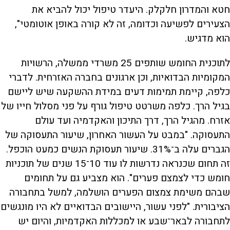
חטא והמדרון חלקלק. היעדר טיפול יכול להביא את
הצעירים לפשיעה וכדומה, זה לא קורה באופן אוטומטי",
הוא מדגיש.
לתוכנית החומש שותפים 25 משרדי ממשלה, הרשויות
המקומיות הבדואיות, וכן ארגונים בחברה האזרחית. לדברי
כלפה, קיימת תמימות דעים במידת ההשקעה שיש ליישם
בגיל הרך. כלפה משרטט טיפול גורף על פני מסלול חייו של
אזרח. מהגיל הרך, דרך התיכון והאקדמיה ועד עולם
התעסוקה. "במבט על העשור האחרון, שיעור התעסוקה של
הגברים עלה ב־31%. שיעור תעסוקת הנשים כמעט הוכפל.
זה תחום שכנראה נדרשות לו עוד 10־15 שנים של תוכניות
חומש כדי לצמצם פערים". הוא מצביע גם על תחומים
שבהם משימת צמצום הפערים הושלמה, למשל בתחבורה
הציבורית. "לפני עשור, היישובים הבדואיים לא היו מונגשים
לתחבורה לבאר־שבע או למכללות האקדמיות, והיום יש