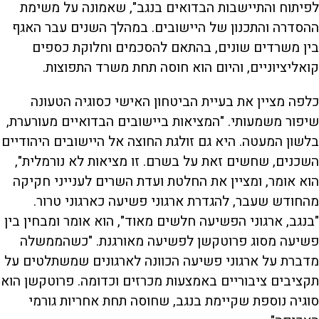
לפיתוח והתיישבות הבדואים בנגב", שאמונה על משימת
ההסדרה והתכנון של היישובים. במהלך השנים עבר האגף
בין משרדים שונים, בהתאם להסכמים וחלוקת כספים
קואליציוניים, והיום הוא חוסה תחת משרד התפוצות.
כלפה מציין את בעיית הביטחון האישי כסוגיה הטעונה
שיפור משמעותי. "המציאות ביישובים הבדואיים מעורערת,
בלשון המעטה. היא גם זולגת החוצה אל היישובים היהודיים
השכנים, שחשים זאת על בשרם. זו מציאות לא נורמלית",
הוא אומר, ומציין את החלטת ועדת השרים לענייני חקיקה
מהחודש שעבר, להגדרת ארגוני פשיעה כארגוני טרור.
"בנגב, ארגוני הפשיעה חלשים מאוד", הוא אומר ומבחין בין
פשיעה מסוג פרוטקשן לפשיעה מאורגנת. "כשהממשלה
מדברת על ארגוני פשיעה הכוונה לארגונים שמשתלטים על
תקציבים ציבוריים באמצעות מכרזים וכדומה. פרוטקשן הוא
סוגיה נוספת שקיימת בנגב, שחוסה תחת אחריות גורמי