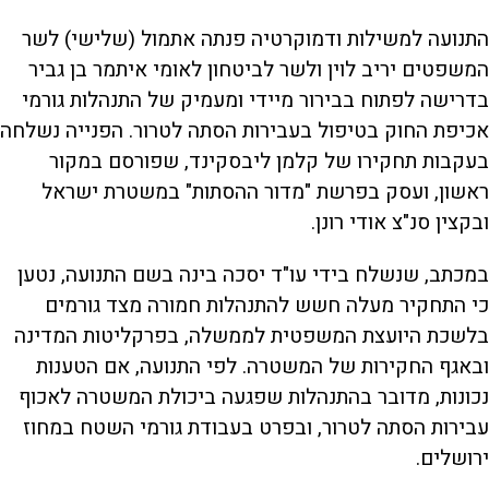
התנועה למשילות ודמוקרטיה פנתה אתמול (שלישי) לשר
המשפטים יריב לוין ולשר לביטחון לאומי איתמר בן גביר
בדרישה לפתוח בבירור מיידי ומעמיק של התנהלות גורמי
אכיפת החוק בטיפול בעבירות הסתה לטרור. הפנייה נשלחה
בעקבות תחקירו של קלמן ליבסקינד, שפורסם במקור
ראשון, ועסק בפרשת "מדור ההסתות" במשטרת ישראל
ובקצין סנ"צ אודי רונן.
במכתב, שנשלח בידי עו"ד יסכה בינה בשם התנועה, נטען
כי התחקיר מעלה חשש להתנהלות חמורה מצד גורמים
בלשכת היועצת המשפטית לממשלה, בפרקליטות המדינה
ובאגף החקירות של המשטרה. לפי התנועה, אם הטענות
נכונות, מדובר בהתנהלות שפגעה ביכולת המשטרה לאכוף
עבירות הסתה לטרור, ובפרט בעבודת גורמי השטח במחוז
ירושלים.