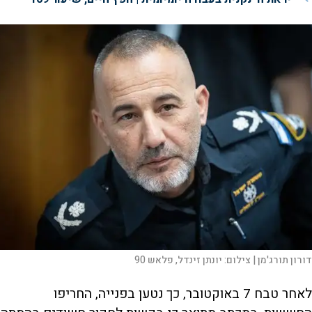
דורון תורג'מן |
צילום:
יונתן זינדל, פלאש 90
לאחר טבח 7 באוקטובר, כך נטען בפנייה, החריפו