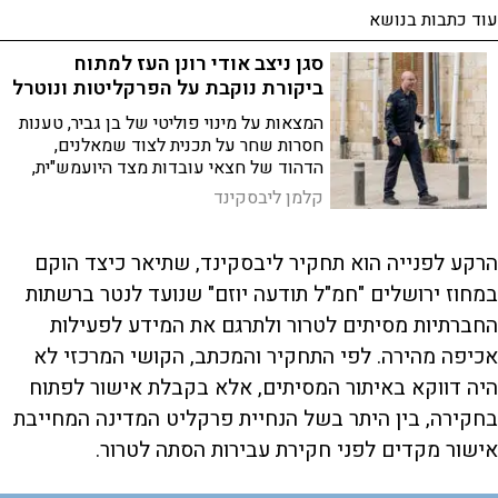
עוד כתבות בנושא
סגן ניצב אודי רונן העז למתוח
ביקורת נוקבת על הפרקליטות ונוטרל
המצאות על מינוי פוליטי של בן גביר, טענות
חסרות שחר על תכנית לצוד שמאלנים,
הדהוד של חצאי עובדות מצד היועמש"ית,
והחלטה של בג"צ שפגעה במאמץ לאתר
קלמן ליבסקינד
מסיתים לטרור. מדור ההסתות, הסיפור המלא
הרקע לפנייה הוא תחקיר ליבסקינד, שתיאר כיצד הוקם
במחוז ירושלים "חמ"ל תודעה יוזם" שנועד לנטר ברשתות
החברתיות מסיתים לטרור ולתרגם את המידע לפעילות
אכיפה מהירה. לפי התחקיר והמכתב, הקושי המרכזי לא
היה דווקא באיתור המסיתים, אלא בקבלת אישור לפתוח
בחקירה, בין היתר בשל הנחיית פרקליט המדינה המחייבת
אישור מקדים לפני חקירת עבירות הסתה לטרור.