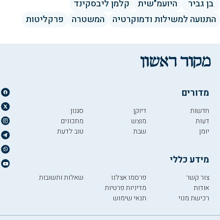
בן גביר
היועמ"שית
קלמן ליבסקינד
התנועה למשילות ודמוקרטיה
המשטרה
פרקליטות
מדורים
חדשות
דיוקן
סגנון
דעות
מוצש
מתכונים
יומן
שבת
טוב לדעת
מידע כללי
צור קשר
פרסמו אצלנו
שאלות ותשובות
אודות
מדיניות פרטיות
רכישת מנוי
תנאי שימוש