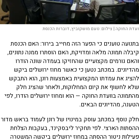
ועדת החוקה |
צילום:
נועם מושקוביץ, דוברות הכנסת
בתנועה טוענים כי הפער הזה מחייב בירור: האם הכנסת
קיבלה תמונה מלאה ומדויקת, האם הוסתרו ממנה נתונים,
והאם גורמים מקצועיים שהחזיקו בעמדה שונה הודרו
מהדיונים. במכתב נטען כי כאשר מחוז ירושלים ביקש
להציג את עמדתו המקצועית באמצעות רונן, הוא התבקש
שלא לחשוף את קיום המחלוקות, ולאחר שהציג חלק
מהתמונה בוועדת החוקה — הוא ומחוז ירושלים הודרו, לפי
הטענה, מהדיונים הבאים.
חלק נוסף במכתב עוסק במינויו של רונן לעמוד בראש מדור
ההסתות הארצי. לפי תחקיר ליבסקינד, בעקבות הצלחת
פעילות ניטור ההסתה במחוז ירושלים ביקשה המשטרה