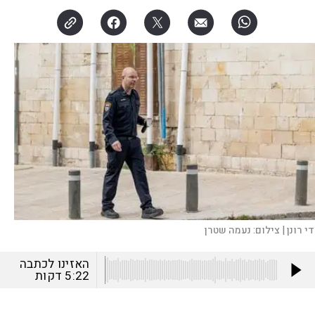
י רונן |
צילום:
נעמה שטרן
האזינו לכתבה
5:22
דקות