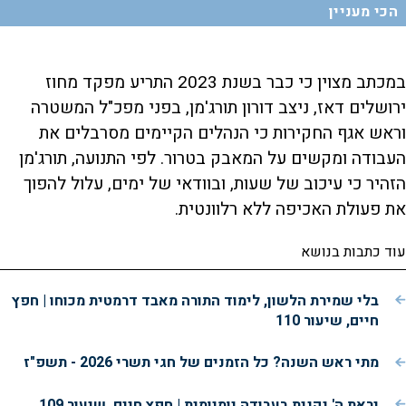
הכי מעניין
במכתב מצוין כי כבר בשנת 2023 התריע מפקד מחוז
ירושלים דאז, ניצב דורון תורג'מן, בפני מפכ"ל המשטרה
וראש אגף החקירות כי הנהלים הקיימים מסרבלים את
העבודה ומקשים על המאבק בטרור. לפי התנועה, תורג'מן
הזהיר כי עיכוב של שעות, ובוודאי של ימים, עלול להפוך
את פעולת האכיפה ללא רלוונטית.
עוד כתבות בנושא
בלי שמירת הלשון, לימוד התורה מאבד דרמטית מכוחו | חפץ
חיים, שיעור 110
מתי ראש השנה? כל הזמנים של חגי תשרי 2026 - תשפ"ז
יראת ה' נקנית בעבודה יומיומית | חפץ חיים, שיעור 109