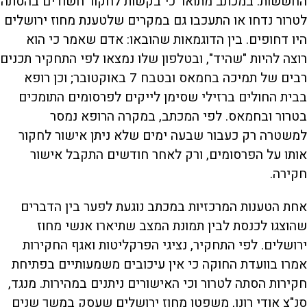
החששות. במכתב מתואר כי בקשות לחקור חשודים בהסתה
לטרור נדחו או התעכבו גם במקרים שלטענת מחוז ירושלים
היו דחופים. בין הדוגמאות שהובאו: אדם שאמר כי הוא
רוצה להיות "שהיד", ובטלפון שלו נמצאו לפי התחקיר תכנים
רבים של תמיכה בחמאס ובטבח 7 באוקטובר; וכן רופא
בבית החולים ברזילי שסימן לייקים לפרסומים התומכים
בטרור ובחמאס. לפי המכתב, במקרה הרופא נמסר
למשטרה רק כעבור שבעה ימים שלא ניתן אישור לחקור
אותו על הפרסומים, ורק לאחר חודשים התקבל אישור
חקירה.
אחת הטענות המרכזיות במכתב נוגעת לפער בין הדברים
שהוצגו לכנסת לבין תמונת המצב שתיארו אנשי מחוז
ירושלים. לפי התחקיר, נציגי הפרקליטות ואגף החקירות
אמרו בוועדת החוקה כי אין עיכובים משמעותיים בפתיחת
חקירות הסתה לטרור וכי האישורים ניתנים במהירות. מנגד,
סנ"צ אודי רונן, משפטן מחוז ירושלים שעסק במשך שנים