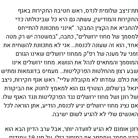
תת־ניצב שלומית לנדס, ראש חטיבת החקירות באגף
החקירות והמודיעין, עשתה גם היא כל שביכולתה כדי
להחביא את הקצין המבקר. "אינני מתכוונת להתייחס
למסמך של מחוז ירושלים", כתבה, "במשטרה יש רק מטה
אחד, הוא זה שעונה לכנסת... אני לא מתכוונת להשחית את
זמני על מענה של רפ"ק ממחוז ירושלים שאינו הגורם
המוסמך והמתאים לנהל את הנושא. מחוז ירושלים אינו
שבע רצון מהחלטות הפרקליטות... מעמיס בדוגמאות ומתיש
את כולם. עמדתו לא מקובלת עליי". ראש אגף חקירות, ניצב
יגאל בן־שלום, הצטרף גם הוא למאמץ לחנוק את הביקורת
של רונן ושל מחוז ירושלים נגד הפרקליטות ונגד האגף שלו.
אם נציג מחוז ירושלים יגיע לכנסת, הודיע, אתן הוראה לכל
האנשים שלי לא להגיע לשום ישיבה.
רונן אומנם לא הגיע לוועדה יותר, אבל ערב הדיון הבא הוא
הכין מסמך שמספר את הסיפור כולו. על פני 19 עמודים