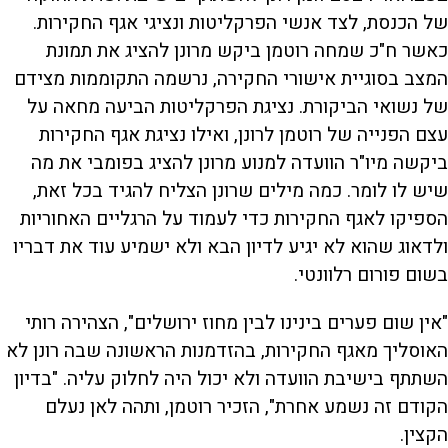
של הכנסת, לצד אנשי הפרקליטות ונציגי אגף החקירות.
כאשר ח"כ שמחה רוטמן ביקש מרונן להציג את תמונת
המצב בסוגיית אישורי החקירה, נרשמה התקוממות מצידם
של נשואי הביקורת. נציגת הפרקליטות הביעה מחאה על
עצם הפנייה של רוטמן לרונן, ואילו נציגת אגף החקירות
ביקשה מיו"ר הוועדה למנוע מרונן להציג בפומבי את מה
שיש לו לומר. כמה מילים שרונן הצליח להגיד בכל זאת,
הספיקו לאגף החקירות כדי לעמוד על הרגליים האחוריות
ולדאוג שהוא לא יגיע לדיון הבא ולא ישמיע עוד את דבריו
בשום פורום רלוונטי.
"אין שום פערים בינינו לבין מחוז ירושלים", הצהירה רותי
האוסליך מאגף החקירות, בהזדמנות הראשונה שבה רונן לא
השתתף בישיבת הוועדה ולא יכול היה לחלוק עליה. "בדיון
הקודם זה נשמע אחרת", הזכיר רוטמן, ותהה לאן נעלם
הקצין.