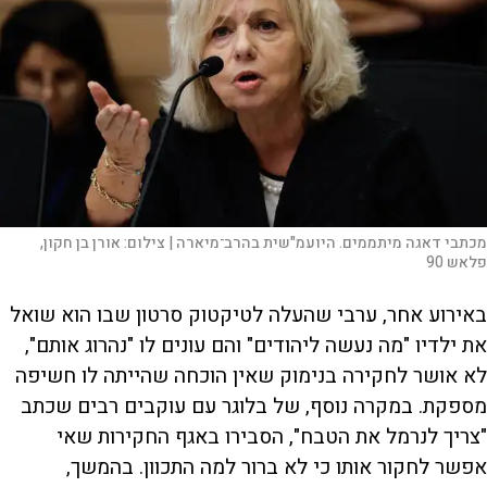
מכתבי דאגה מיתממים. היועמ"שית בהרב־מיארה |
צילום:
אורן בן חקון,
פלאש 90
באירוע אחר, ערבי שהעלה לטיקטוק סרטון שבו הוא שואל
את ילדיו "מה נעשה ליהודים" והם עונים לו "נהרוג אותם",
לא אושר לחקירה בנימוק שאין הוכחה שהייתה לו חשיפה
מספקת. במקרה נוסף, של בלוגר עם עוקבים רבים שכתב
"צריך לנרמל את הטבח", הסבירו באגף החקירות שאי
אפשר לחקור אותו כי לא ברור למה התכוון. בהמשך,