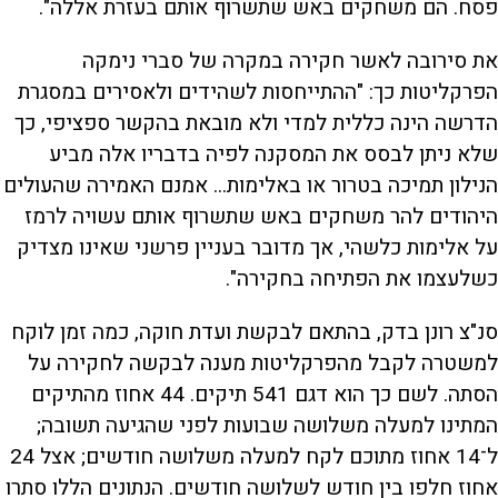
פסח. הם משחקים באש שתשרוף אותם בעזרת אללה".
את סירובה לאשר חקירה במקרה של סברי נימקה
הפרקליטות כך: "ההתייחסות לשהידים ולאסירים במסגרת
הדרשה הינה כללית למדי ולא מובאת בהקשר ספציפי, כך
שלא ניתן לבסס את המסקנה לפיה בדבריו אלה מביע
הנילון תמיכה בטרור או באלימות... אמנם האמירה שהעולים
היהודים להר משחקים באש שתשרוף אותם עשויה לרמז
על אלימות כלשהי, אך מדובר בעניין פרשני שאינו מצדיק
כשלעצמו את הפתיחה בחקירה".
סנ"צ רונן בדק, בהתאם לבקשת ועדת חוקה, כמה זמן לוקח
למשטרה לקבל מהפרקליטות מענה לבקשה לחקירה על
הסתה. לשם כך הוא דגם 541 תיקים. 44 אחוז מהתיקים
המתינו למעלה משלושה שבועות לפני שהגיעה תשובה;
ל־14 אחוז מתוכם לקח למעלה משלושה חודשים; אצל 24
אחוז חלפו בין חודש לשלושה חודשים. הנתונים הללו סתרו