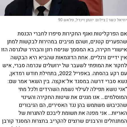
יחיאל כשר |
צילום:
יונתן זינדל, פלאש 90
אם הפרקליטות ואגף החקירות סיפרו לחברי הכנסת
שהפערים קטנים, ושהם מגיבים במהירות לבקשות למתן
אישורי חקירה, בא המסמך שניסח רונן והבהיר שלגרסה הזו
אין ידיים ורגליים. אחת הדוגמאות שהביא היא הבקשה
לחקור את המופתי לשעבר של ירושלים עכרמה סברי, איש
עם רקע בהסתה. באפריל 2022, בתחילת חודש רמדאן,
נשא סברי דרשה במסגד אל־אקצה. בין השאר אמר שם:
"אני נושא תפילה לעילוי נשמת השהידים ולכל מתי
המוסלמים... אנו מגנים את שיטות החקירה והעינוי
שהכיבוש משתמש בהן נגד האסירים, הם הגיבורים
האריות... אני מפנה את תשומת ליבכם להתגרות של
המתנחלים והרבנים שרוצים להקריב בחצרות המסגד קורבן