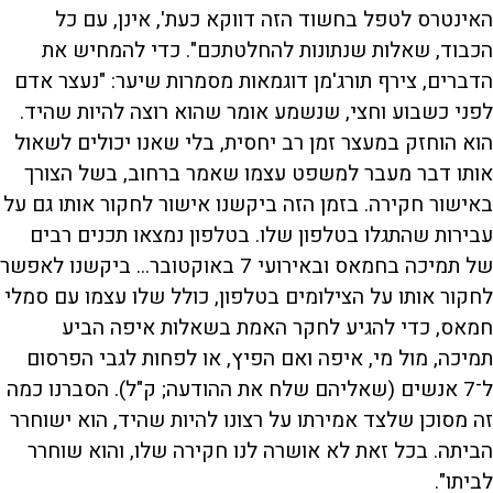
האינטרס לטפל בחשוד הזה דווקא כעת', אינן, עם כל
הכבוד, שאלות שנתונות להחלטתכם". כדי להמחיש את
הדברים, צירף תורג'מן דוגמאות מסמרות שיער: "נעצר אדם
לפני כשבוע וחצי, שנשמע אומר שהוא רוצה להיות שהיד.
הוא הוחזק במעצר זמן רב יחסית, בלי שאנו יכולים לשאול
אותו דבר מעבר למשפט עצמו שאמר ברחוב, בשל הצורך
באישור חקירה. בזמן הזה ביקשנו אישור לחקור אותו גם על
עבירות שהתגלו בטלפון שלו. בטלפון נמצאו תכנים רבים
של תמיכה בחמאס ובאירועי 7 באוקטובר... ביקשנו לאפשר
לחקור אותו על הצילומים בטלפון, כולל שלו עצמו עם סמלי
חמאס, כדי להגיע לחקר האמת בשאלות איפה הביע
תמיכה, מול מי, איפה ואם הפיץ, או לפחות לגבי הפרסום
ל־7 אנשים (שאליהם שלח את ההודעה; ק"ל). הסברנו כמה
זה מסוכן שלצד אמירתו על רצונו להיות שהיד, הוא ישוחרר
הביתה. בכל זאת לא אושרה לנו חקירה שלו, והוא שוחרר
לביתו".