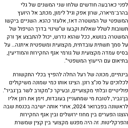
לפני כארבעה חודשים שלחו שני המשנים של גלי
בהרב־מיארה, שרון אפק וגיל לימון, מכתב אל היועץ
המשפטי של המשטרה דאז, אלעזר כהנא. השניים ביקשו
תשובות לשלל שאלות וקבעו ש"שינוי בדרך הטיפול של
המשטרה בנושא, ככל שהוא נדרש, יכול להתבצע אך ורק
על סמך תשתית עובדתית, מקצועית ומשפטית איתנה... על
בסיס עמדה מקצועית של גורמי אגף החקירות והמודיעין,
בתיאום עם הייעוץ המשפטי".
בינתיים, מכונה של רעל החלה להפיץ בכלי התקשורת
לכלוכים על סנ"צ רונן. הציגו אותו כמי שמונה משיקולים
פוליטיים ובלתי מקצועיים, ובעיקר כ"מקורב לשר בן־גביר".
בן־גביר, לטובת מי שמתעניין בעובדות, זימן את רונן אליו
לראשונה בפברואר 2024, אחרי אותה ישיבה בכנסת שבה
הוצגו הפערים בין מחוז ירושלים ובין אגף החקירות
והפרקליטות. זה היה מפגש מקצועי בין קצין שמשרת