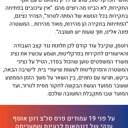
אנשי הפרקליטות, שהגיעו לדיון מתואמים עם אגף
החקירות, לא הבינו מה רוצים מהם. "אין עיכובים בפתיחה
בחקירות בכל הנושא של הסתה לטרור", הצהיר נציגם,
"הפתיחות בחקירה הן מהירות, מאוד מהירות... המשטרה
פונה אלינו, תוך שעות יש תשובה".
רוטמן, שקיבל עוד קודם לכן תלונות נגד קצב העבודה
והאישורים לחקירות בפרקליטות, ושמע עכשיו את נציג
משרד המשפטים טוען שהכול בסדר, הטיל על נציגי
המשטרה והפרקליטות לעשות שיעורי בית. לישיבה הבאה,
ביקש, תגיעו עם נתונים, בין השאר על משך הזמן הממוצע
שעובר ממועד הגשת הבקשה לחקור מסית לטרור, ועד
המועד שבו מתקבלת התשובה שלכם.
על פני 19 עמודים פרס סנ"צ רונן אוסף
ענקי של דוגמאות לבעיות שמערימה