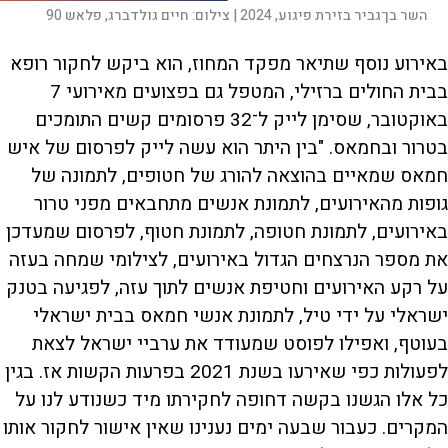
השר בן־גביר בזירת פיגוע, 2024 |
צילום:
חיים גולדברג, פלאש 90
באירוע נוסף שתיאר מפקד המחוז, הוא ביקש לחקור רופא
בבית החולים ברזילי, המטפל גם בפצועים מאירועי 7
באוקטובר, שסימן לייק ל־32 פרסומים קשים התומכים
בטרור ובחמאס. "בין היתר הוא עשה לייק לפרסום של איש
חמאס שמאיים בהוצאה להורג של חטופים, לתמונה של
גופות מהאירועים, לתמונת אנשים מתחבאים מפני טרור
באירועים, לתמונת חטופה, לתמונת חטוף, לפרסום שמעדכן
את מספר הנרצחים הגדול באירועים, לצילומי שמחה בעזה
על רקע האירועים וחטיפת אנשים לתוך עזה, לפגיעה בטנק
ישראלי על ידי טיל, לתמונת אנשי חמאס בבית ישראלי
בעוטף, ואפילו לפוסט שמעודד את ערביי ישראל לצאת
לפעולות כפי שאירעו בשנת 2021 בפרעות הקשות אז. בגין
כל אלו הגשנו בקשה דחופה לחקירתו מיד כשנודע לנו על
המקרים. כעבור שבעה ימים נענינו שאין אישור לחקור אותו