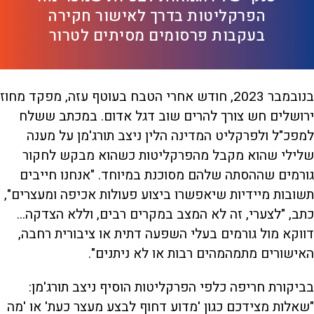
הפרקליטות בדרך לאישור חקירה
בעקבות פרסומים מסיתים לטרור
בנובמבר 2023, חודש אחרי הטבח בעוטף עזה, מפקד מחוז
ירושלים חש צורך להרים שוב דגל אדום. במכתב ששלח
למפכ"ל ולפרקליט המדינה הלין ניצב תורג'מן על מענה
שלילי שהוא מקבל מהפרקליטות כשהוא מבקש לחקור
גורמים שההסתה שלהם מסוכנת במיוחד. "אנחנו חייבים
תשובות מיידיות שיאפשרו ביצוע פעולות אכיפה ומעצרים",
כתב, "לצערי, זה לא המצב במקרים רבים, וללא הצדקה...
דווקא מול גורמים בעלי השפעה דתית או ציבורית רחבה,
האישורים מתמהמהים רבות או לא ניתנים".
בביקורת חריפה כלפי הפרקליטות הוסיף ניצב תורג'מן:
"שאלות מצידכם כגון 'מדוע דחוף לבצע מעצר כעת' או 'מה