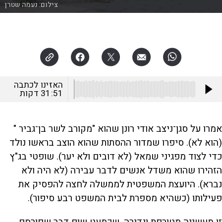
צילום:
נעמה שטרן
האזינו לכתבה
31:51
דקות
אמרו על סגן־ניצב אודי רונן שהוא "מקורב לשר בן־גביר "
(הוא לא). סיפרו שמדור ההסתות שהוא הוצב בראשו נולד
כדי לצוד מפגיני שמאל (לא דובים ולא יער). שופטי בג"ץ
הזהירו שהוא משדל אנשים לדבר עבירה (לא היה ולא
נברא). היועצת המשפטית לממשלה לחצה להפסיק את
פעילותו (כשהיא מספרת לבית המשפט רבע סיפור).
זו מעשייה מטורפת ונדירה, שכמעט שום דבר שפורסם