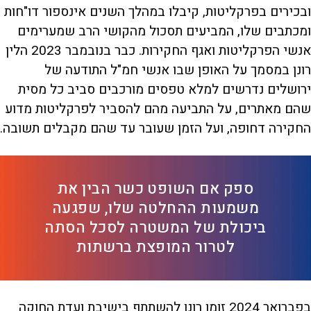
ובכירים בפרקליטות, קיבלו במהלך השנים אינספור דו"חות
ומכתבים שלו, המביעים תסכול מהקושי הרב שמערימים
אנשי הפרקליטות ואגף החקירות. כבר בנובמבר 2023 הלין
רונן במסמך על האופן שבו אנשי חמ"ל התודעה של
ירושלים נדרשים למלא טפסים מורכבים סביב כל מסית
שהם מאתרים, על התביעה מהם להסביר לפרקליטות מדוע
החקירה דחופה, ועל הזמן שעובר עד שהם מקבלים תשובה.
ספק אם השופט כשר הבין את
משמעות ההחלטה שלו, שפגעה
ביכולת של המשטרה לסכל הסתה
לטרור המופצת ברשתות
בפברואר 2024 זומן רונן להשתתף בישיבת ועדת החוקה