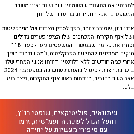
לחלוטין את הטענות שהשמיעו שוב ושוב נציגי משרד
המשפטים ואגף החקירות, בהיעדרו של רונן.
אודי רונן, שסירב לוותר, הפך לסדין האדום של הפרקליטות
ושל אגף חקירות. המכתבים שלו הציפו פערים גדולים,
וסתרו את כל מה שבמשרד המשפטים ניסו לספר. 118
תיקים ממתינים להחלטת הפרקליטות, ו"מה שדחוף הופך
אחרי כמה חודשים ללא רלוונטי", דיווחו אנשי המחוז שלו
בישיבת הצוות לטיפול בהסתות שנערכה בספטמבר 2024
אצל השר בן־גביר, בנוכחות ראש אגף החקירות, ניצב בעז
בלט.
עיתונאים, פוליטיקאים, שופטי בג"ץ,
ומעל הכול לשכת היועמ"שית, זרמו
עם סיפורי מעשיות על יחידה