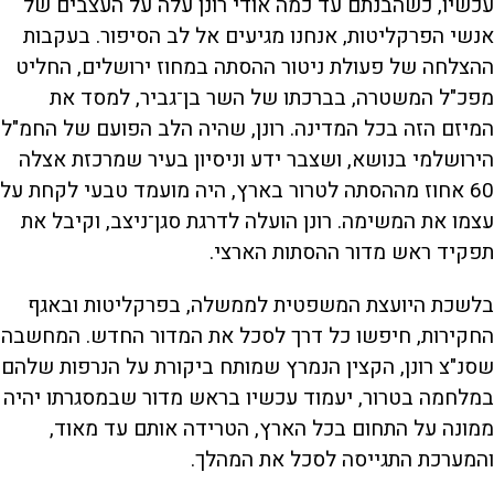
עכשיו, כשהבנתם עד כמה אודי רונן עלה על העצבים של
אנשי הפרקליטות, אנחנו מגיעים אל לב הסיפור. בעקבות
ההצלחה של פעולת ניטור ההסתה במחוז ירושלים, החליט
מפכ"ל המשטרה, בברכתו של השר בן־גביר, למסד את
המיזם הזה בכל המדינה. רונן, שהיה הלב הפועם של החמ"ל
הירושלמי בנושא, ושצבר ידע וניסיון בעיר שמרכזת אצלה
60 אחוז מההסתה לטרור בארץ, היה מועמד טבעי לקחת על
עצמו את המשימה. רונן הועלה לדרגת סגן־ניצב, וקיבל את
תפקיד ראש מדור ההסתות הארצי.
בלשכת היועצת המשפטית לממשלה, בפרקליטות ובאגף
החקירות, חיפשו כל דרך לסכל את המדור החדש. המחשבה
שסנ"צ רונן, הקצין הנמרץ שמותח ביקורת על הנרפות שלהם
במלחמה בטרור, יעמוד עכשיו בראש מדור שבמסגרתו יהיה
ממונה על התחום בכל הארץ, הטרידה אותם עד מאוד,
והמערכת התגייסה לסכל את המהלך.