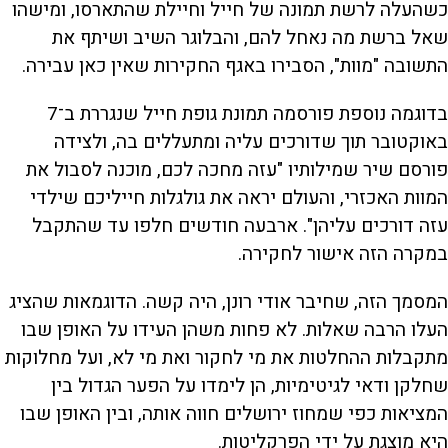
כשהעלה לרשת תמונה של חייל וחיילת שהתארסו, ומישהו
שאל ברשת מה נאחל להם, והבלוגר השיב ושיתף את
התשובה "מוות", הסבירו באגף החקירות שאין כאן עבירה.
בדוגמה נוספת פורסמה תמונת גופת חייל שנגררת ב־7
באוקטובר תוך שדורכים עליה ומתעללים בה, ולצידה
פורסם שיר שמילותיו "עזה מחכה לכם, מוכנה לסבול את
המוות האכזרי, והעולם יראה את גולגלות חייליכם שילדי
עזה דורכים עליהן". ארבעה חודשים חלפו עד שהתקבל
במקרה הזה אישור לחקירה.
המסמך הזה, שחיבר אודי רונן, היה קשה. הדוגמאות שהציג
העלו הרבה שאלות. לא פחות משהן העידו על האופן שבו
מתקבלות ההחלטות את מי לחקור ואת מי לא, ועל מחלוקות
שחלקן ודאי לגיטימיות, הן לימדו על הפער הגדול בין
המציאות כפי שמחוז ירושלים חווה אותה, ובין האופן שבו
היא מוצגת על ידי הפרקליטות.