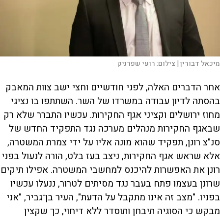
מיכאל דבורין |
צילום:
רועי שפרניק
אחר הדברים האלה, לפני חודשיים וחצי ישב צוות המאבק
בהסתה לדיון עבודה במשרדו של השר. השתתפו בו נציגי
מחוז ירושלים וקציני אגף החקירות. עכשיו התברר שלא רק
שבאגף החקירות מנהלים מערכה נגד התפקיד החדש של
סנ"צ רונן, תפקיד שהוא מונה אליו על ידי צמרת המשטרה,
אלא שראש אגף החקירות, ניצב בעז בלט, הורה לנעול בפני
רונן את האפשרות להיכנס למחשבי המשטרה. אפילו תיקים
שרונן בעצמו פתח בעבר נגד מסיתים לטרור, ננעלו עכשיו
בפניו. "מצב זה אינו מתקבל על הדעת", העיר בן־גביר, "אני
מבקש כי הסוגיה תיבחן ותוסדר ללא דיחוי, כך שקצין