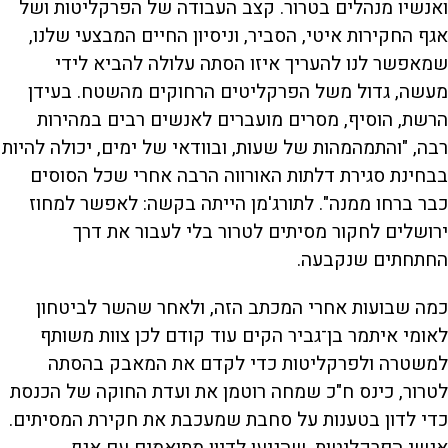
ואנשיו מנהלים בטרור. קצב העבודה של הפרקליטות ושל
אגף החקירות איטי, הסביר, וניסיון החיים המבצעי שלנו,
שמאפשר לנו להעריך איזו הסתה עלולה להביא לידי
מעשה, גדול משל הפרקליטים הרחוקים מהשטח. בעידן
הרשת, הוסיף, מסרים מועברים לאנשים רבים במהירות
רבה, "והתמהמהות של שעות, ובוודאי של ימים, יכולה להיות
בבחינת סגירת דלתות האורווה הרבה אחרי שכל הסוסים
כבר ברחו ממנה". לתורג'מן הייתה בקשה: לאפשר למחוז
ירושלים לחקור מסיתים לטרור בלי לעבור את דרך
החתחתים שנקבעה.
כמה שבועות אחרי המכתב הזה, ולאחר שהשר לביטחון
לאומי איתמר בן־גביר הקים עוד קודם לכן צוות משותף
למשטרה ולפרקליטות כדי לקדם את המאבק בהסתה
לטרור, כינס ח"כ שמחה רוטמן את ועדת החוקה של הכנסת
כדי לדון בטענות על סחבת שמעכבת את חקירת המסיתים.