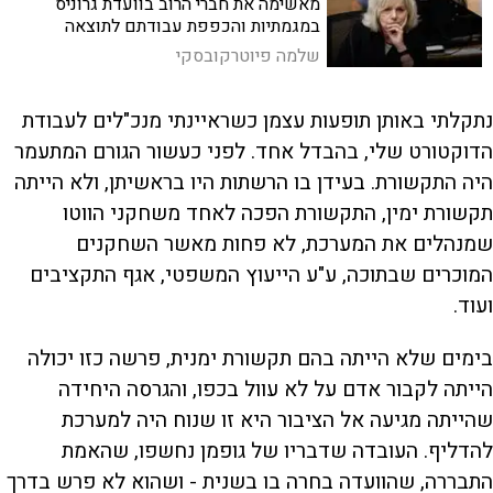
מאשימה את חברי הרוב בוועדת גרוניס
במגמתיות והכפפת עבודתם לתוצאה
המבוקשת, אך דומה שדווקא עמדתה
שלמה פיוטרקובסקי
המשלימה של היועצת היא זו הלוקה בדיוק
בפגמים הללו. הפוסלת – במומה פוסלת
נתקלתי באותן תופעות עצמן כשראיינתי מנכ"לים לעבודת
הדוקטורט שלי, בהבדל אחד. לפני כעשור הגורם המתעמר
היה התקשורת. בעידן בו הרשתות היו בראשיתן, ולא הייתה
תקשורת ימין, התקשורת הפכה לאחד משחקני הווטו
שמנהלים את המערכת, לא פחות מאשר השחקנים
המוכרים שבתוכה, ע"ע הייעוץ המשפטי, אגף התקציבים
ועוד.
בימים שלא הייתה בהם תקשורת ימנית, פרשה כזו יכולה
הייתה לקבור אדם על לא עוול בכפו, והגרסה היחידה
שהייתה מגיעה אל הציבור היא זו שנוח היה למערכת
להדליף. העובדה שדבריו של גופמן נחשפו, שהאמת
התבררה, שהוועדה בחרה בו בשנית - ושהוא לא פרש בדרך