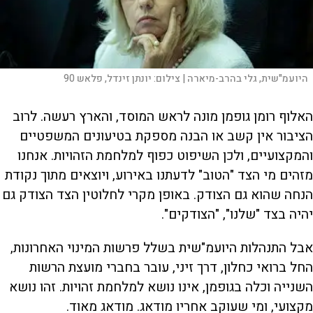
היועמ"שית, גלי בהרב-מיארה |
צילום:
יונתן זינדל, פלאש 90
האלוף רומן גופמן מונה לראש המוסד, והארץ רעשה. לרוב
הציבור אין קשב או הבנה מספקת בטיעונים המשפטיים
והמקצועיים, ולכן השיפוט כפוף למלחמת הזהויות. אנחנו
מזהים מי הצד "הטוב" לדעתנו באירוע, ויוצאים מתוך נקודת
הנחה שהוא גם הצודק. באופן מקרי לחלוטין הצד הצודק גם
יהיה בצד "שלנו", "הצודקים".
אבל התנהלות היועמ"שית בשלל פרשות המינוי האחרונות,
החל ברואי כחלון, דרך זיני, עובר בחברי מועצת הרשות
השנייה וכלה בגופמן, אינו נושא למלחמת זהויות. זהו נושא
מקצועי, ומי שעוקב אחריו מודאג. מודאג מאוד.