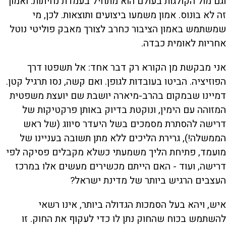
וגם מול הקולגות בעולם הוא מתחיל בעמדת נחיתות. ואמון
זה לא בונוס. אמון משמעו ביצועים ותוצאות. לכן, מי
שמשתמש באמון הציבור כחרב לצורך מאבק פוליטי נוטל
אחריות לאומית כבדה.
אני מבקשת מן הקורא רק דבר אחד: אל תשפטו דרך
הפוזיציה. הביטו בעובדות לגופן. ואם קשה, נסו תרגיל קטן.
דמיינו שבמקום בהרב-מיארה יושבת שם יועצת משפטית
המזוהה עם הימין, ונוקטת בדיוק באותן פרקטיקות של
דרישה להסתרת מסמכים בשל היעדר סיווג (של ראש
הממשלה!), גרירת הליכים ללא מתן תשובה בעניינו של
מועמד, פתיחת הליך משמעתי כשלא מקבלים פסיקה לפי
דרישה, ועוד - האם הייתם מכשירים מעשים אלו במרכז
העצבים הרגיש ביותר של מדינת ישראל?
איש, ויהא בעל הסמכות הגדולה ביותר, אינו רשאי
להשתמש בכוח שהחוק נתן לו כדי לעקוף את החוק. זו