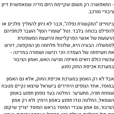
- התאפשרה רק משום שקיימת היום מדיה שמאפשרת דיון
ציבורי מורכב.
בינתיים "התקשורת נפלה", וכבר לא ניתן להמליך מלכים או
להפילם בכוחה בלבד. נטל "שומרי הסף" הועבר לכתפיהם
הרעועות של אנשי הפרקליטות והיועצת המשפטית
לממשלה. הבעיה היא, שלנהל מלחמה מן המקפצה, דורש
את חשיפתה של העמדה הכי רגישה ושמורה במדינה -
עכשיו כולם רואים מאיפה מגיעה האש, ואמון הציבור
במערכת אכיפת החוק נפגע.
אבל לא רק האמון במערכת אכיפת החוק, אלא גם האמון
במוסד, אחד הגופים היחידים בישראל שיצאו נקיים מטבח
שמחת תורה, מתערער. החלטה בעד גופמן תפגע באמון
השמאל, החלטה נגדו תפגע באמון הימין. ולא רק אמון
הציבור, גם אמון עובדי המוסד בראש המוסד יצריך שיקום.