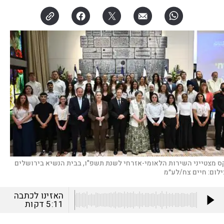
ס מצטייני השירות הלאומי-אזרחי לשנת תשפ"ו, בבית הנשיא בירושלים
ילום:
חיים צח/לע״מ
האזינו לכתבה
5:11
דקות