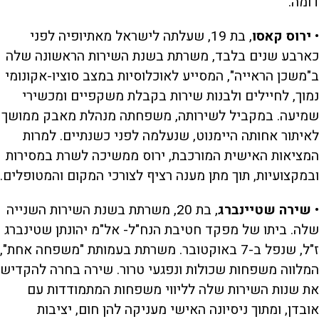
דומה.
•
ירוס קאסו
, בת 19, שעלתה לישראל מאתיופיה לפני
כארבע שנים בלבד, משרתת בשנת השירות הראשונה שלה
ב"משכן הראייה", המסייע לאוכלוסיות במצב סוציו-אקונומי
נמוך, לחיילים ולבנות שירות בקבלת משקפיים ומכשירי
שמיעה. במקביל לשירותה, משפחתה מנהלת מאבק ממושך
לאיתור אחותה היימנוט, שנעלמה לפני כשנתיים. למרות
המציאות האישית המורכבת, ירוס ממשיכה לשרת במסירות
ובמקצועיות, תוך מתן מענה רציף לצורכי המקום והמטופלים.
•
שירה שטיינברג
, בת 20, משרתת בשנת השירות השנייה
שלה. ביתו של מפקד חטיבת הנח"ל- אל"מ יהונתן שטינברג
ז"ל, שנפל ב-7 באוקטובר. משרתת בעמותת "משפחה אחת",
המלווה משפחות שכולות ונפגעי טרור. שירה בחרה להקדיש
את שנות השירות שלה לליווי משפחות המתמודדות עם
אובדן, ומתוך ניסיונה האישי מעניקה להן חום, יציבות