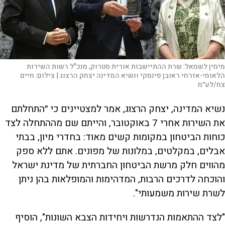
מימין לשמאל: שרת ההתיישבות אורית סטרוק, מנכ"ל רשות השירות
הלאומי-אזרחי ראובן פינסקי ונשיא המדינה יצחק הרצוג |
צילום:
חיים
צח/לע״מ
נשיא המדינה, יצחק הרצוג, אמר למצטיינים כי ״התחלתם
את השירות אחרי 7 באוקטובר, והייתם שם מההתחלה לצד
כוחות הביטחון במקומות קשים מאוד: בחדרי מיון, בבתי
אבלים, במקלטים, במלונות של מפונים. אתם ללא ספק
מהווים חלק מרשת הביטחון החברתית של מדינת ישראל
והוכחה לדרכים הרבות, המדהימות והמופלאות בהן ניתן
לשרת שירות משמעותי".
"לצד ההתאמות הנדרשות ויחידות הצבא השונות", הוסיף