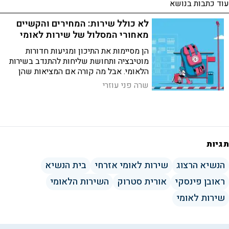
עוד כתבות בנושא
לא כולל שירות: המחירים והקשיים
מאחורי המסלול של שירות לאומי
הן מסיימות את התיכון ומגיעות חדורות
מוטיבציה ותחושת שליחות להתנדב בשירות
הלאומי. אבל מה קורה אם המציאות שהן
פוגשות היא קשה ומאתגרת והן מוצאות את
שרה פני עוזרי
עצמן ללא שום הכנה ותמיכה?
תגיות
הנשיא הרצוג
שירות לאומי אזרחי
בית הנשיא
ראובן פינסקי
אורית סטרוק
השירות הלאומי
שירות לאומי