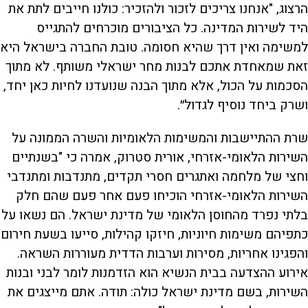
הרצוג, "אנחנו צריכים לזכור ולהזכיר: כולנו חייבים לתת את
היד לשירות המדינה. כל הציבורים מוכרחים להתגייס
למשימה ואין דרך שהיא חסומה. טובת החברה בישראל היא
זאת שמאחדת אתכם לבנות מחר ישראלי משותף. לא מתוך
הסכמות על הכול, אלא מתוך הבנה שנועדנו לחיות כאן יחד,
ושרק ביחד נוסיף לגדול״.
שרת ההתיישבות והמשימות הלאומיות והשרה הממונה על
השירות הלאומי-אזרחי, אורית סטרוק, אמרה כי "בשנתיים
וחצי של מלחמה ואתגרים חסרי תקדים, מתנדבות ומתנדבי
השירות הלאומי-אזרחי הוכיחו פעם אחר פעם שהם חלק
בלתי נפרד מהחוסן הלאומי של מדינת ישראל. הם נשאו על
כתפיהם משימות חיוניות, חיזקו קהילות, סייעו בשעת חירום
והפגינו אחריות, מסירות וערבות הדדית מעוררות השראה.
אירוע ההצדעה בבית הנשיא הוא הזדמנות לומר לבני ובנות
השירות, בשם מדינת ישראל כולה: תודה. אתם מייצגים את