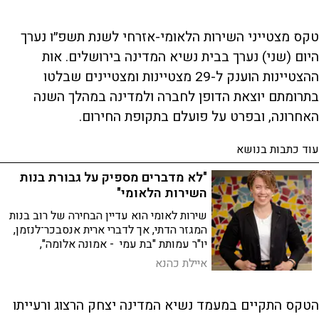
טקס מצטייני השירות הלאומי-אזרחי לשנת תשפ״ו נערך
היום (שני) נערך בבית נשיא המדינה בירושלים. אות
ההצטיינות הוענק ל-29 מצטיינות ומצטיינים שבלטו
בתרומתם יוצאת הדופן לחברה ולמדינה במהלך השנה
האחרונה, ובפרט על פועלם בתקופת החירום.
עוד כתבות בנושא
"לא מדברים מספיק על גבורת בנות
השירות הלאומי"
שירות לאומי הוא עדיין הבחירה של רוב בנות
המגזר הדתי, אך לדברי ארית אנסבכר־לנזמן,
יו"ר עמותת "בת עמי - אמונה אלומה",
התפקיד החשוב שהן ממלאות אינו זוכה
איילת כהנא
להכרה מספקת
הטקס התקיים במעמד נשיא המדינה יצחק הרצוג ורעייתו