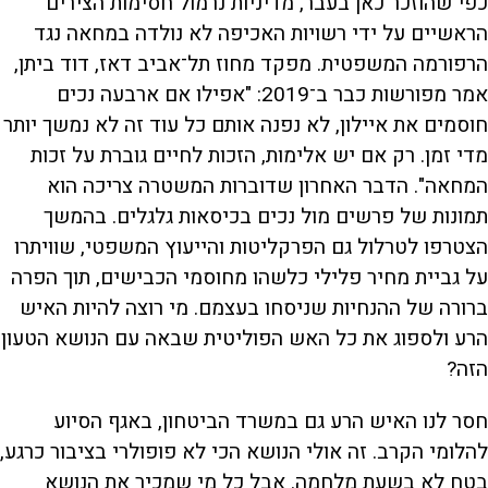
כפי שהוזכר כאן בעבר, מדיניות נרמול חסימות הצירים
הראשיים על ידי רשויות האכיפה לא נולדה במחאה נגד
הרפורמה המשפטית. מפקד מחוז תל־אביב דאז, דוד ביתן,
אמר מפורשות כבר ב־2019: "אפילו אם ארבעה נכים
חוסמים את איילון, לא נפנה אותם כל עוד זה לא נמשך יותר
מדי זמן. רק אם יש אלימות, הזכות לחיים גוברת על זכות
המחאה". הדבר האחרון שדוברות המשטרה צריכה הוא
תמונות של פרשים מול נכים בכיסאות גלגלים. בהמשך
הצטרפו לטרלול גם הפרקליטות והייעוץ המשפטי, שוויתרו
על גביית מחיר פלילי כלשהו מחוסמי הכבישים, תוך הפרה
ברורה של ההנחיות שניסחו בעצמם. מי רוצה להיות האיש
הרע ולספוג את כל האש הפוליטית שבאה עם הנושא הטעון
הזה?
חסר לנו האיש הרע גם במשרד הביטחון, באגף הסיוע
להלומי הקרב. זה אולי הנושא הכי לא פופולרי בציבור כרגע,
בטח לא בשעת מלחמה. אבל כל מי שמכיר את הנושא