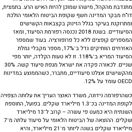
מתנדבת מהקהל, מישהו שמוכן להיות האיש הרע. בתמצית,
דו"ח מבקר המדינה חשף שקופת הביטוח הלאומי הולכת
ומתרוקנת בעיקר בגלל הזינוק בקצבאות הקשישים
הסיעודיים. בשנת 2018 נכנסה רפורמת הסיעוד, ומאז
המספרים קופצים ללא כל פרופורציה. בעוד שמספר
האזרחים הוותיקים גדל ב־17%, מספר מקבלי גמלת
הסיעוד המריא ב־118%. זו לא טעות הקלדה, יותר מפי
שניים. לכאורה פקדה את ישראל מגפת סיעוד קשה. 30%
מהקשישים אצלנו סיעודיים, מתברר, כשהממוצע במדינות
OECD עומד על 12%.
כשהרפורמה נידונה, משרד האוצר העריך את עלותה הצפויה
לקופת המדינה בכ־1.3 מיליארד שקלים. בפועל, התוספת
השנתית היא כמעט פי עשרה – קרוב ל־13 מיליארד
שקלים. ההוצאה של הביטוח הלאומי על סיעוד עלתה מ־7
מיליארד שקלים בשנה ליותר מ־21 מיליארד, והיא