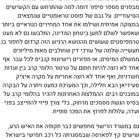
מבפנים מספר סיפור דומה למה שהתרחש עם הקשישים
הסיעודיים. על גבם של פוסט־טראומטיים שנמצאים
במצוקה אמיתית ושילמו את אחד המחירים הנוראיים ביותר
שאפשר לשלם למען ביטחון המדינה, התלבשו גם לא מעט
טרמפיסטים שעושים מהנושא הרגיש הזה קרדום לחפור בו.
תעשייה שלמה של עורכי דין שחולבים מאות מיליונים
ממשלם המיסים, או מפזרים רישיונות קנביס לכל עבר. אף
אחד לא רוצה להיות חתום על טרטור הלומי קרב בין ועדות
חשדניות, ואף אחד לא רוצה אחריות על מקרה איציק
סעידיאן הבא חלילה, וכך המערכת כמעט ויתרה על הבקרה
במובנים רבים. ההמלצות האחרונות להכיר בהלומי קרב על
בסיס הגשת מסמכים מרחוק, בלי צורך פיזי להתייצב בפני
ועדה, עלולות לפרוץ את הסכר סופית.
גם במשרד הרישוי מחפשים כבר תקופה את האיש הרע,
שישים קץ לפארסה שבמסגרתה כל רכב חמישי בישראל