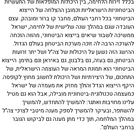
בכלל זירות הלחימה, בין היכולות המופלאות של התעשיות
הביטחוניות הישראליות וכמובן ההצלחה של הייצוא
הביטחוני בכל רחבי העולם, מחבר קו ברור ומובהק. עצם
העובדה שגם במהלך שנה שלישית של לחימה, ישראל
ממשיכה לשבור שיאים בייצוא הביטחוני, מהווה הוכחה
להערכה הרבה לה זוכה מערכת הביטחון בעולם הגדול.
ההישג הזה נשען על היכולות של צה"ל ושל יתר זרועות
הביטחון, גם בעזה, גם בלבנון, גם באיראן וגם בתימן. הייצוא
הביטחוני הוא תמונת המראה של העוצמה הישראלית, של
התחכום, של היצירתיות ושל היכולת לחשוב מחוץ לקופסה.
היקף הייצוא הגדל והולך מחזק את מעמדה של ישראל
כמעצמה טכנולוגית-ביטחונית מובילה, אבל הוא גם מטיל
עלינו מחויבות ואתגר: להמשיך להתחדש, להמשיך
להשתפר, ובעיקר להמשיך לספק מענה מיטבי לצרכי צה"ל
במהלך המלחמה, תוך כדי מתן מענה גם לביקוש הגובר
ברחבי העולם".