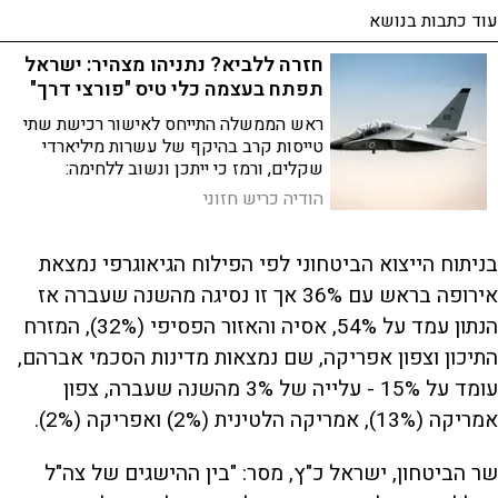
עוד כתבות בנושא
חזרה ללביא? נתניהו מצהיר: ישראל
תפתח בעצמה כלי טיס "פורצי דרך"
ראש הממשלה התייחס לאישור רכישת שתי
טייסות קרב בהיקף של עשרות מיליארדי
שקלים, ורמז כי ייתכן ונשוב ללחימה:
"הטייסים שלנו יכולים להגיע לכל מקום
הודיה כריש חזוני
בשמי איראן, והם ערוכים לעשות זאת - אם
יידרשו לכך"
בניתוח הייצוא הביטחוני לפי הפילוח הגיאוגרפי נמצאת
אירופה בראש עם 36% אך זו נסיגה מהשנה שעברה אז
הנתון עמד על 54%, אסיה והאזור הפסיפי (32%), המזרח
התיכון וצפון אפריקה, שם נמצאות מדינות הסכמי אברהם,
עומד על 15% - עלייה של 3% מהשנה שעברה, צפון
אמריקה (13%), אמריקה הלטינית (2%) ואפריקה (2%).
שר הביטחון, ישראל כ"ץ, מסר: "בין ההישגים של צה"ל