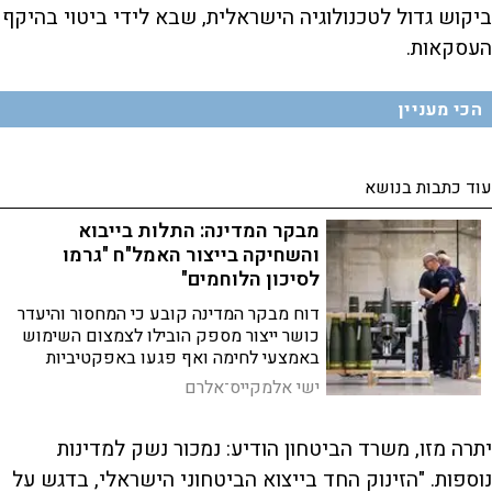
ביקוש גדול לטכנולוגיה הישראלית, שבא לידי ביטוי בהיקף
העסקאות.
הכי מעניין
עוד כתבות בנושא
מבקר המדינה: התלות בייבוא
והשחיקה בייצור האמל"ח "גרמו
לסיכון הלוחמים"
דוח מבקר המדינה קובע כי המחסור והיעדר
כושר ייצור מספק הובילו לצמצום השימוש
באמצעי לחימה ואף פגעו באפקטיביות
המבצעית של הכוחות בשטח. משרד
ישי אלמקייס־אלרם
הביטחון: "הבאנו להאצה דרמטית של מאות
אחוזים בקצב הייצור"
יתרה מזו, משרד הביטחון הודיע: נמכור נשק למדינות
נוספות. "הזינוק החד בייצוא הביטחוני הישראלי, בדגש על