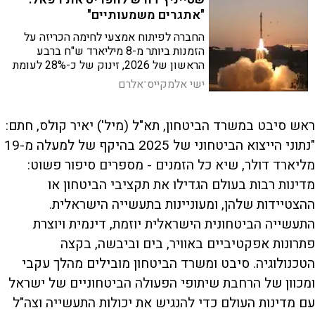
"אתגרים משמעותיים"
החברה לפיתוח אמצעי לחימה הכריזה על
הזמנות ביותר מ-8 מיליארד ש"ח ברבע
הראשון של 2026, זינוק של כ-28% לעומת
השנה שעברה, בהשפעת המלחמה
ישי אלמקייס־אלרם
המתמשכת, וקראה ליציאה מידי המדינה
ראש סיבט במשרד הביטחון, תא"ל (מיל') יאיר קולס, חתם:
"נתוני הייצוא הביטחוני של 2025 בהיקף של למעלה מ-19
מליארד דולר, שיא כל הזמנים - מספרים סיפור פשוט:
מדינות רבות בעולם הגדילו את תקציבי הביטחון או
ההצטיידות שלהן, ומעוניינות בתעשייה הישראלית.
התעשייה הביטחונית הישראלית יוזמת, דינמית ויוצרת
פתרונות אפקטיביים באוויר, בים וביבשה, בקצה
הטכנולוגיה. סיבט ומשרד הביטחון מובילים מהלך עקבי
ומכוון של הרחבת שיתופי הפעולה הביטחוניים של ישראל
עם מדינות העולם כדי להנגיש את יכולות התעשייה וצה"ל