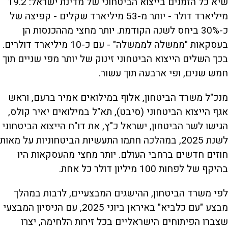
שיא כל הזמנים בייצוא הביטחוני של מדינת ישראל: 19.2
מיליארד דולר - יותר מ-53 מיליארד שקלים - קפיצה של
כ-30% ביחס לשנה הקודמת. יותר מחצי מההכנסות הן
בעסקאות "ממשלה לממשלה" - עם כ-10 מיליארד דולרים.
בכך השלים הייצוא הביטחוני זינוק של יותר מפי שניים תוך
חמש שנים, ופי ארבעה תוך עשור.
מנכ"ל משרד הביטחון, אלוף במילואים אמיר ברעם, וראש
אגף הייצוא הביטחוני (סיבט), תא"ל במילואים יאיר קולס,
הגישו לשר הביטחון, ישראל כ"ץ, את דו"ח הייצוא הביטחוני
לשנת 2025, במהלכה חתמו התעשיות הביטחוניות על מאות
חוזים חדשים ברחבי העולם. יותר מחצי מהעסקאות היו
בהיקף של לפחות 100 מיליון דולר כל אחת.
לפי משרד הביטחון, ההישגים המבצעיים, לרבות במהלך
מבצע "עם כלביא" באיראן ביוני 2025, עם הניסיון המבצעי
שצברו הפיתוחים הישראליים בכל זירות הלחימה, יצרו