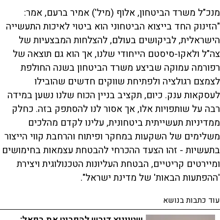
מנכ"ל משרד הביטחון, אלוף (מיל') אמיר ברעם, אמר:
"הזינוק החד בייצוא הביטחוני הוא ביטוי לאיכות התעשייה
הישראלית, לביקושים בעולם, להצלחות המבצעיות של
צה"ל ולאקו-סיסטם הייחודי שלנו, אך הוא גם תוצאה של
רפורמה עמוקה שביצע משרד הביטחון בשנה החולפת
לצמצם רגולציה ולפתיחת שווקים חדשים שהובילו
לעסקאות ענק. כיום, תקציב בניין הכוח שלנו נשען במידה
רבה על שותפויות אלו, אך אסור לנו להסתפק בזה. כחלק
ממדיניות תעשייתית ביטחונית, עלינו לקדם מהלכים
משלימים של השקעות במחקר ופיתוח והרחבת קווי הייצור
בתעשיות - זהו הצעד ההכרחי להבטחת עצמאות בחימושים
ומיירטים קריטיים, הבטחת העליונות הטכנולוגית ויצירת
'ההפתעות הבאות' של מדינת ישראל".
עוד כתבות בנושא
שטייניץ דורש להפריט את רפאל: