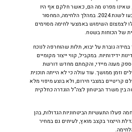
 שאינו מפרט מה הם, כאשר חלקם אף היו
נמוכים מיעדי ההצטיידות שנקבעו לשנת 2024. במהלך הלחימה, המחסור
לו לצמצום השימוש באמצעי לחימה מסוימים
ת של הכוחות בשטח.
מידה גוברת על יבוא, תלות שהוחרפה לנוכח
ות ידידותיות. במקביל, קווי ייצור מקומיים
לספק מענה מיידי, והקמתם מחדש דורשת
ם וזמן ממושך. עוד עולה כי לא הייתה תוכנית
ם קריטיים במצבי חירום, ולא בוצע מיפוי מלא
טה בין משרד הביטחון לצה"ל הוגדרה כחלקית
מה פעלו התעשיות הביטחוניות הגדולות, בהן
דלת הייצור בקצב מואץ, לעיתים גם במחיר
לחימה.