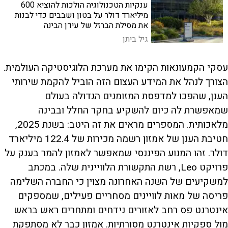
ענקיות הטכנולוגיה הולכות להוציא 600
מיליארד דולר על בטון ושבבים כדי לבנות
את מסילת הברזל של עידן הבינה
המלאכותית
גיל ביתן
עסקי הקמעונאות הקימו את מערכת הלוגיסטיקה העולמית.
הצורך לנהל את המידע העצום הזה הוביל להקמת שירותי
הענן, שהפכו למדפסת המזומנים הגדולה בעולם
שמאפשרת לה כיום להשקיע בחקר החלל ובבינה
מלאכותית. המספרים מראים את זה היטב: בשנת 2025,
חטיבת הענן של אמזון רשמה מכירות של 122.4 מיליארד
דולר. זהו המנוע הפיננסי שמאפשר לאמזון להמר בענק על
פרויקט Leo, רשת התקשורת הלוויינית שלה. במכתב
למשקיעים של השנה האחרונה מצוין כי החברה השלימה
פריסה של מאות לוויינים מסחריים פעילים, שמספקים
אינטרנט פס רחב לאזורים נידחים ומתחרים ראש בראש
מול ספקיות אינטרנט מסורתיות. אמזון כבר לא מסתפקת