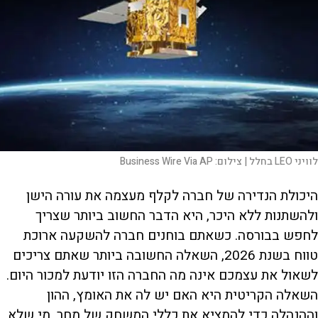
לוויני LEO בחלל |
צילום:
Business Wire Via AP
היכולת הנדירה של חברה לקלף מעצמה את עורה הישן
ולהשתנות ללא היכר, היא הדבר החשוב ביותר שצריך
לחפש בבורסה. כשאתם בוחנים חברה להשקעה ארוכת
טווח בשנת 2026, השאלה החשובה ביותר שאתם צריכים
לשאול את עצמכם אינה מה החברה הזו יודעת למכור היום.
השאלה הקריטית היא האם יש לה את האומץ, ההון
וההנהלה כדי להמציא את כללי המשחק של מחר. מי שלא