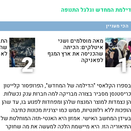
דילמת המחדש וגלגל התנופה
הכי מעניין
מאה מוסלמים ושני
החב
איטלקים: הכיתה
שהת
שהכניסה את ארץ המגף
לאנ
2
1
לפאניקה
בספרו הקלאסי "הדילמה של המחדש", הפרופסור קלייטון
כריסטנסן מסביר בצורה מבריקה למה חברות ענק נכשלות.
הן נצמדות למוצר המנצח שלהן ומפחדות לפגוע בו, עד שהן
הופכות ללא רלוונטיות, ממש כמו יצרנית מכונות כתיבה
בעידן המחשב האישי. אמזון היא האנטי-תזה המוחלטת של
התיאוריה הזו. היא מיישמת הלכה למעשה את מה שחוקר