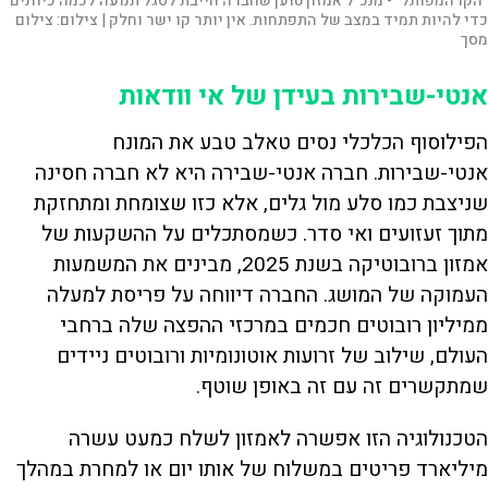
"הקו המפותל" - מנכ"ל אמזון טוען שחברה חייבת לסגל תנועה לכמה כיוונים
כדי להיות תמיד במצב של התפתחות. אין יותר קו ישר וחלק |
צילום:
צילום
מסך
אנטי-שבירות בעידן של אי וודאות
הפילוסוף הכלכלי נסים טאלב טבע את המונח
אנטי-שבירות. חברה אנטי-שבירה היא לא חברה חסינה
שניצבת כמו סלע מול גלים, אלא כזו שצומחת ומתחזקת
מתוך זעזועים ואי סדר. כשמסתכלים על ההשקעות של
אמזון ברובוטיקה בשנת 2025, מבינים את המשמעות
העמוקה של המושג. החברה דיווחה על פריסת למעלה
ממיליון רובוטים חכמים במרכזי ההפצה שלה ברחבי
העולם, שילוב של זרועות אוטונומיות ורובוטים ניידים
שמתקשרים זה עם זה באופן שוטף.
הטכנולוגיה הזו אפשרה לאמזון לשלח כמעט עשרה
מיליארד פריטים במשלוח של אותו יום או למחרת במהלך