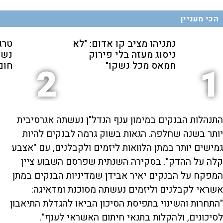
הכי מעניין
נתניהו מציב קו אדום: "לא
טרג
ניסוג מעזה בלי פירוק
נשכ
חמאס מכל נשקו"
חום
2
1
התנהלות הבנקים במימון ענף הנדל"ן נעשתה אגרסיבית
יותר בשנה שחלפה. הגאות בשוק גרמה לבנקים להיות
גמישים יותר במתן הלוואות ליזמים ולקבלנים, עם "אצבע
קלה על ההדק". בסקירה השנתית שפרסם השבוע ציין
המפקח על הבנקים יאיר אבידן שמדיניות הבנקים במתן
אשראי לקבלנים וליזמים נעשתה מסוכנת ומדאיגה:
"התחרות והשינוי בתפיסת הסיכון הביאו להגדלת התיאבון
לסיכונים, ולהקלות בתנאי חיתום האשראי לענף".