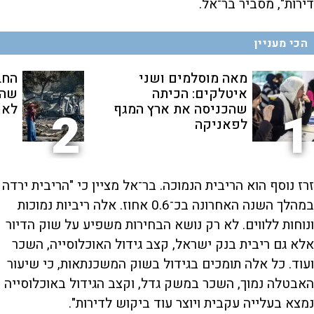
דירות", מסביר בר־אל.
הכי מעניין
מאה מוסלמים ושני
החב
איטלקים: הכיתה
שהת
שהכניסה את ארץ המגף
לאנ
2
1
לפאניקה
זרז נוסף הוא הריבית הנמוכה. בר־אל מציין כי "הריבית ירדה
במהלך השנה האחרונה בכ־0.6 אחוז. אלה ריביות נמוכות
ונוחות ללווים. לא רק נושא הבחירות משפיע על שוק הדיור
אלא גם ריבית בנק ישראל, קצב גידול האוכלוסייה, השכר
ועוד. כל אלה תומכים בגידול בשוק המשכנתאות, כי שיעור
האבטלה נמוך, השכר במשק גדל, וקצב הגידול באוכלוסייה
נמצא בעלייה עקבית ויוצר עוד ביקוש לדירות".