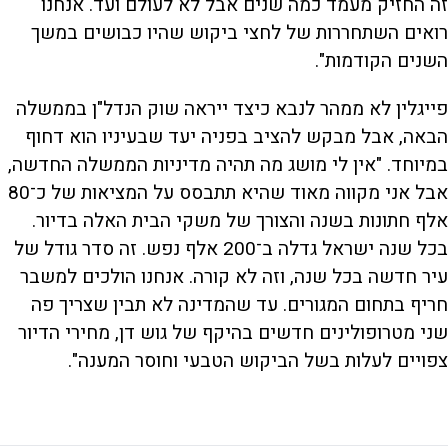
זה החזיק מעמד כמה שנים אבל לא לעולם ועד. אנחנו
רואים השתחררות של לחצי ביקוש שהיו כבושים במשך
השנים הקודמות".
פייגלין לא ממהר לנבא כיצד ייראה שוק הנדל"ן בממשלה
הבאה, אבל מבקש להציב בפניה יעד שבעיניו הוא דחוף
במיוחד. "אין לי מושג מה תהיה מדיניות הממשלה החדשה,
אבל אני מקווה מאוד שהיא תתבסס על המציאות של כ־80
אלף חתונות בשנה והצורך של משקי הבית האלה בדיור.
בכל שנה ישראל גדלה ב־200 אלף נפש. זה סדר גודל של
עיר חדשה בכל שנה, וזה לא קורה. אנחנו הולכים למשבר
חריף בתחום המגורים. עד שהמדינה לא תבין שצריך פה
שני מטרופולינים חדשים בהיקף של גוש דן, מחירי הדיור
צפויים לעלות בשל הביקוש הטבעי וחוסר המענה".