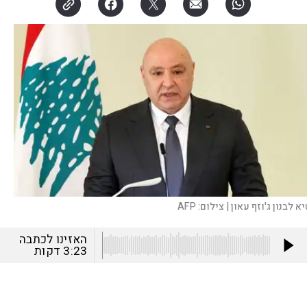
א לבנון ג'וזף עאון |
צילום:
AFP
האזינו לכתבה
3:23
דקות