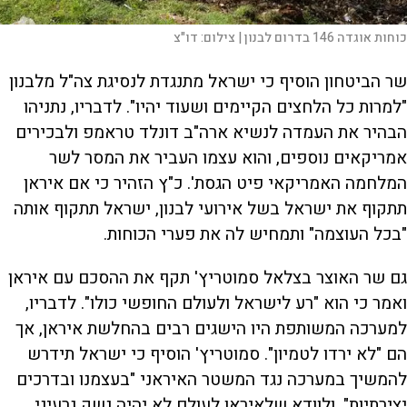
כוחות אוגדה 146 בדרום לבנון |
צילום:
דו"צ
שר הביטחון הוסיף כי ישראל מתנגדת לנסיגת צה"ל מלבנון
"למרות כל הלחצים הקיימים ושעוד יהיו". לדבריו, נתניהו
הבהיר את העמדה לנשיא ארה"ב דונלד טראמפ ולבכירים
אמריקאים נוספים, והוא עצמו העביר את המסר לשר
המלחמה האמריקאי פיט הגסת'. כ"ץ הזהיר כי אם איראן
תתקוף את ישראל בשל אירועי לבנון, ישראל תתקוף אותה
"בכל העוצמה" ותמחיש לה את פערי הכוחות.
גם שר האוצר בצלאל סמוטריץ' תקף את ההסכם עם איראן
ואמר כי הוא "רע לישראל ולעולם החופשי כולו". לדבריו,
למערכה המשותפת היו הישגים רבים בהחלשת איראן, אך
הם "לא ירדו לטמיון". סמוטריץ' הוסיף כי ישראל תידרש
להמשיך במערכה נגד המשטר האיראני "בעצמנו ובדרכים
יצירתיות", ולוודא שלאיראן לעולם לא יהיה נשק גרעיני.