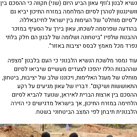
נשיא לבנון ג'וזף עאון הביע היום (שני) תקווה כי ההסכם בין
וושינגטון לטהרן לסיום המלחמה במזרח התיכון יביא גם
ל"סיום מוחלט" של העימות בין ישראל לחיזבאללה.
בהודעה שפרסמה לשכתו, עאון בירך על הסעיף במזכר
ההבנות שלפיו "ביטחונה ושלומה של לבנון הם חלק בלתי
נפרד מכל מאמץ לבסס יציבות באזור".
עוד נמסר מלשכת הנשיא הלבנוני כי העם בלבנון "מצפה
שההבנות הללו יהפכו לצעדים מעשיים שיביאו לסיום
מוחלט של מעגל האלימות, ויכוננו שלב של יציבות, ביטחון,
התאוששות ושיקום". דבריו של עאון מגיעים על רקע
ההסכם בין ארצות הברית לאיראן, שנועד להביא לסיום
הלחימה במזרח התיכון, אך בישראל מדגישים כי הזירה
הלבנונית תיבחן לפי המצב הביטחוני בשטח.