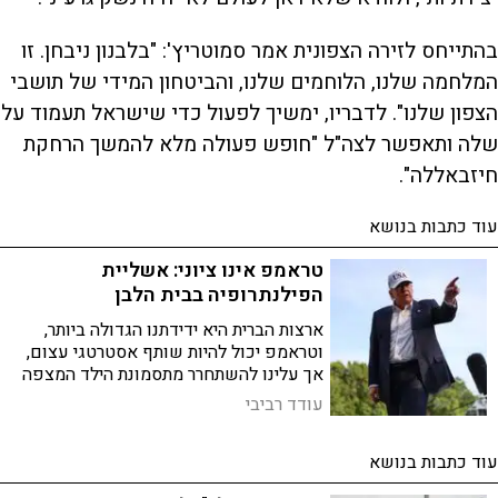
בהתייחס לזירה הצפונית אמר סמוטריץ': "בלבנון ניבחן. זו
המלחמה שלנו, הלוחמים שלנו, והביטחון המידי של תושבי
הצפון שלנו". לדבריו, ימשיך לפעול כדי שישראל תעמוד על
שלה ותאפשר לצה"ל "חופש פעולה מלא להמשך הרחקת
חיזבאללה".
עוד כתבות בנושא
טראמפ אינו ציוני: אשליית
הפילנתרופיה בבית הלבן
ארצות הברית היא ידידתנו הגדולה ביותר,
וטראמפ יכול להיות שותף אסטרטגי עצום,
אך עלינו להשתחרר מתסמונת הילד המצפה
לאישור מההורה
עודד רביבי
עוד כתבות בנושא