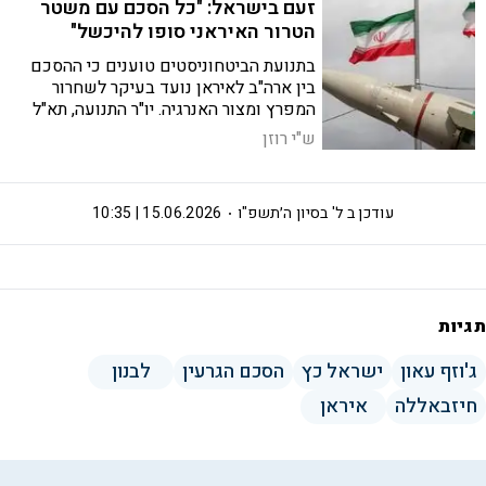
זעם בישראל: "כל הסכם עם משטר
הטרור האיראני סופו להיכשל"
בתנועת הביטחוניסטים טוענים כי ההסכם
בין ארה"ב לאיראן נועד בעיקר לשחרור
המפרץ ומצור האנרגיה. יו"ר התנועה, תא"ל
במיל' ארז וינר: "המבחן האמיתי יהיה בגרעין
ש"י רוזן
ובלבנון"
עודכן ב
ל' בסיון ה׳תשפ"ו
15.06.2026 | 10:35
תגיות
ג'וזף עאון
ישראל כץ
הסכם הגרעין
לבנון
חיזבאללה
איראן