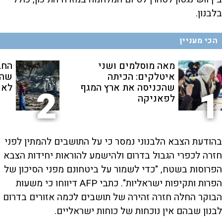
בלבנון.
הכי מעניין
מאה מוסלמים ושני
החב
איטלקים: הכיתה
שהת
שהכניסה את ארץ המגף
לאנ
2
1
לפאניקה
בהודעת הצבא הלבנוני נמסר כי על התושבים להמתין לפני
חזרה לכפרי הגבול בדרום ולהישמע להוראות יחידות הצבא
הפרוסות בשטח, "כדי לשמור על ביטחונם מפני הסיכון של
הפרות ותקיפות ישראליות". כתבי AFP דיווחו כי משעות
הבוקר החלה חזרה זהירה של תושבים לכמה אזורים בדרום
לבנון שבהם אין נוכחות של כוחות ישראליים.