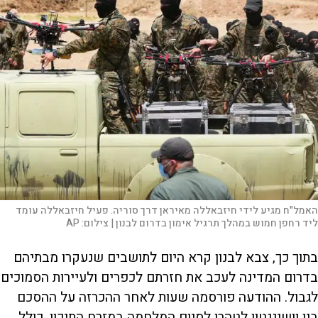
האמל"ח מגיע לידי חיזבאללה מאיראן דרך סוריה. פעיל חיזבאללה עומד
ליד רחפן חמוש במהלך תרגיל אימון בדרום לבנון |
צילום:
AP
בתוך כך, צבא לבנון קרא היום לתושבים שנעקרו מבתיהם
בדרום המדינה לעכב את חזרתם לכפרים ולעיירות הסמוכים
לגבול. ההודעה פורסמה שעות לאחר ההכרזה על ההסכם
בין וושינגטון לטהרן לסיום המלחמה במזרח התיכון, כולל