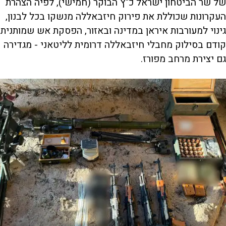
של שר הביטחון ישראל כ"ץ הבוקר (חמישי), לפיה הצהרת
העקרונות שכוללת את פירוק חיזבאללה מנשקו בכל לבנון,
גינוי למעורבות איראן במדינה ובאזור, הפסקת אש שמותנית
קודם בסילוק מחבלי חיזבאללה דרומית לליטאני - מגדירה
גם יצירת מרחב מפורז.