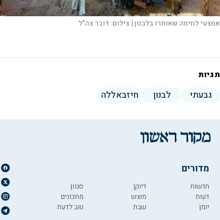
אמצעי לחימה שאותרו בלבנון |
צילום:
דובר צה"ל
תגיות
גבעתי
לבנון
חיזבאללה
מדורים
חדשות
דיוקן
סגנון
דעות
מוצש
מתכונים
יומן
שבת
טוב לדעת