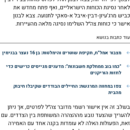
לאחר נסיגת הכוחות הישראליים, ואף פתח מחדש את
כביש מרג'עיון-דבין-איבל א-סאקי לתנועה. צבא לבנון
אישר כי כוחות צה״ל השלימו נסיגה מלאה מהעיירות.
עוד כתבות בנושא
מצבור אמל"ח, תקיפת שוטרים והימלטות: בן 16 נעצר בבנימין
"כמו בוב ממחלקת חשבונות": מדענים מגייסים כרישים כדי
לחזות הוריקנים
צפו במחווה המרגשת: החיילים הבודדים שקיבלו חיבוק
מהבית
בשלב זה אין אישור רשמי מדובר צה״ל לפרטים, אך ניתן
להעריך שהצעד נובע מההצהרה המשותפת בין הצדדים. עם
זאת, הפעולות האלה לא עומדות בקנה אחד עם האמירה