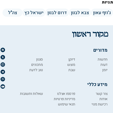
תגיות
ג'וזף עאון
צבא לבנון
דרום לבנון
ישראל כץ
צה"ל
מדורים
חדשות
דיוקן
סגנון
דעות
מוצש
מתכונים
יומן
שבת
טוב לדעת
מידע כללי
צור קשר
פרסמו אצלנו
שאלות ותשובות
אודות
מדיניות פרטיות
רכישת מנוי
תנאי שימוש