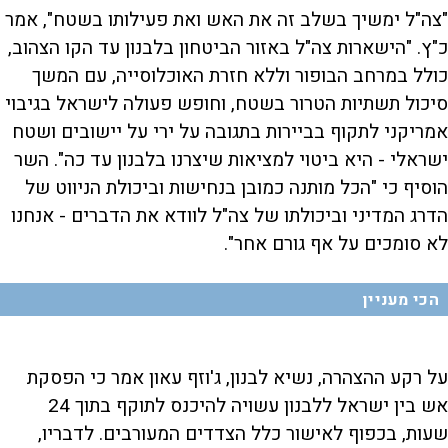
"צה"ל ימשיך בשלב זה את האש ואת פעילותו בשטח", אמר
כ"ץ. "הישארות צה"ל באזור הביטחון בלבנון עד הקו הצהוב,
כולל במרחב הבופור וללא חזרת האוכלוסייה, עם המשך
סיכול תשתיות הטרור בשטח, וחופש פעולה לישראל בגיבוי
אמריקני לתקוף בביירות בתגובה על ירי על יישובים ושטח
ישראלי - היא ביטוי למציאות שיצרנו בלבנון עד כה". השר
הוסיף כי "הכל מותנה כמובן בנחישות וביכולת הניווט של
הדרג המדיני וביכולתו של צה"ל לוודא את הדברים - אנחנו
לא סומכים על אף גורם אחר".
הכי מעניין
על רקע ההצהרה, נשיא לבנון, ג'וזף עאון אמר כי הפסקת
אש בין ישראל ללבנון עשויה להיכנס לתוקף בתוך 24
שעות, בכפוף לאישור כלל הצדדים המעורבים. לדבריו,