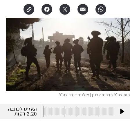
חות צה"ל בדרום לבנון |
צילום:
דובר צה"ל
האזינו לכתבה
2:20
דקות