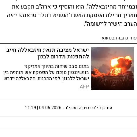
ובמיוחד מחיזבאללה". הוא והוסיף כי ארה"ב תקבע את
תאריך תחילת הפסקת האש ו"הנשיא דונלד טראמפ יהיה
הערב הישיר ליישומה".
עוד כתבות בנושא
ישראל מציבה תנאי: חיזבאללה חייב
להתפנות מדרום לבנון
בתום סבב שיחות בתיווך אמריקני
בוושינגטון סוכם על הפסקת אש מותנית בין
ישראל ללבנון. לפי ההבנות, חיזבאללה יידרש
להפסיק לחלוטין את האש ולפנות את אנשיו
AFP
מדרום לבנון, בעוד צבא לבנון יקבל אחריות
בלעדית באזור
עודכן ב
י"ט בסיון ה׳תשפ"ו
04.06.2026 | 11:19