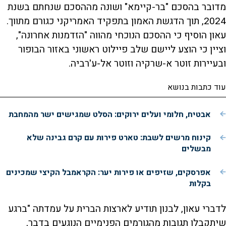
מדובר בהסכם "בר-קיימא" ושונה מההסכם שנחתם בשנת
2024, תוך הדגשת האמון בתפקיד האמריקני כגורם מתווך.
עאון הוסיף כי ההסכם הנוכחי מהווה "הזדמנות אחרונה",
וציין כי הוצע ליישם שלב פיילוט ראשוני באזור הבופור
ובעיירות זוטר א-שרקיה וזוטר אל-ע'רביה.
עוד כתבות בנושא
אבטיח, חלומי ועלים ירוקים: הסלט שמגישים ישר מהמחבת
קינוח מרשים לשבת: טארט פירות עם קרם גבינה שלא
מבשלים
אפרסקים, שזיפים או פירות יער: הקראמבל הקיצי שמכינים
בקלות
לדברי עאון, לבנון תודיע לארצות הברית על עמדתה "ברגע
שיתקבלו תגובות מהגורמים הפנימיים הנוגעים בדבר,