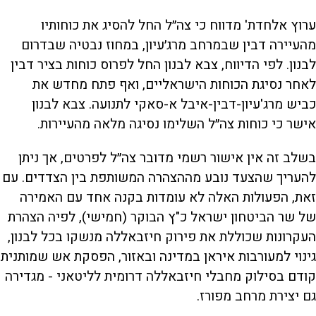
ערוץ אלחדת' מדווח כי צה״ל החל להסיג את כוחותיו
מהעיירה דבין שבמרחב מרג׳עיון, במחוז נבטיה שבדרום
לבנון. לפי הדיווח, צבא לבנון החל לפרוס כוחות בציר דבין
לאחר נסיגת הכוחות הישראליים, ואף פתח מחדש את
כביש מרג'עיון-דבין-איבל א-סאקי לתנועה. צבא לבנון
אישר כי כוחות צה״ל השלימו נסיגה מלאה מהעיירות.
בשלב זה אין אישור רשמי מדובר צה״ל לפרטים, אך ניתן
להעריך שהצעד נובע מההצהרה המשותפת בין הצדדים. עם
זאת, הפעולות האלה לא עומדות בקנה אחד עם האמירה
של שר הביטחון ישראל כ"ץ הבוקר (חמישי), לפיה הצהרת
העקרונות שכוללת את פירוק חיזבאללה מנשקו בכל לבנון,
גינוי למעורבות איראן במדינה ובאזור, הפסקת אש שמותנית
קודם בסילוק מחבלי חיזבאללה דרומית לליטאני - מגדירה
גם יצירת מרחב מפורז.