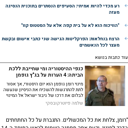
i
רע מכדי להיות אמיתי: הסעיפים הנסתרים בתוכנית הנסיגה
מעזה
d
"הוויכוח הוא לא על בית קפה אלא על הסטטוס קוו"
e
הרצח בנחלאות: הפרקליטות הגישה שני כתבי אישום ובקשת
מעצר לכל הנאשמים
o
עוד כתבות בנושא
כנפי ההיסטוריה ומי שחייבת ללכת
הביתה: 4 הערות על בג"ץ גופמן
מינוי רומן גופמן הוא יום היסטורי, אך אסור
לתת להתרגשות להשכיח את הניסיון שנעשה
לבלום את דרכו של גיבור ישראל אל המינוי
לראש המוסד. בדק בית כבר לא יספיק.
שלמה פיוטרקובסקי
היועצת חייבת להניח את המפתחות
"רומן, צלחת את כל המכשולים. התגברת על כל החתחתים
בדרך למינוי, וכעת אתה מתמנה רשמית לראש המוסד ה-14