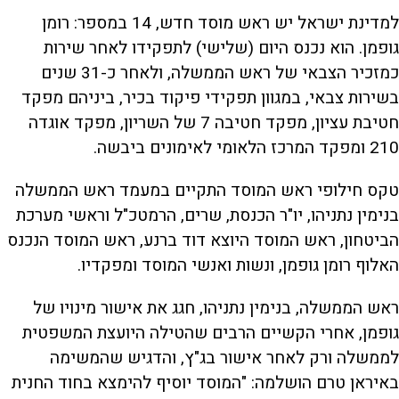
למדינת ישראל יש ראש מוסד חדש, 14 במספר: רומן
גופמן. הוא נכנס היום (שלישי) לתפקידו לאחר שירות
כמזכיר הצבאי של ראש הממשלה, ולאחר כ-31 שנים
בשירות צבאי, במגוון תפקידי פיקוד בכיר, ביניהם מפקד
חטיבת עציון, מפקד חטיבה 7 של השריון, מפקד אוגדה
210 ומפקד המרכז הלאומי לאימונים ביבשה.
טקס חילופי ראש המוסד התקיים במעמד ראש הממשלה
בנימין נתניהו, יו"ר הכנסת, שרים, הרמטכ"ל וראשי מערכת
הביטחון, ראש המוסד היוצא דוד ברנע, ראש המוסד הנכנס
האלוף רומן גופמן, ונשות ואנשי המוסד ומפקדיו.
ראש הממשלה, בנימין נתניהו, חגג את אישור מינויו של
גופמן, אחרי הקשיים הרבים שהטילה היועצת המשפטית
לממשלה ורק לאחר אישור בג"ץ, והדגיש שהמשימה
באיראן טרם הושלמה: "המוסד יוסיף להימצא בחוד החנית