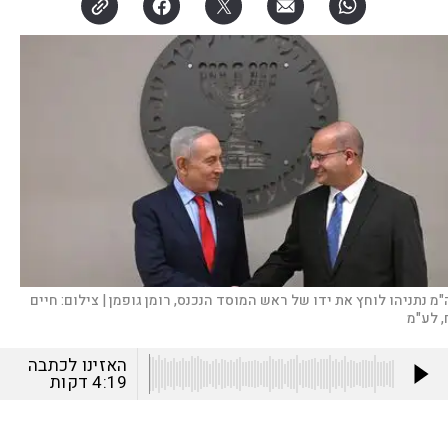
"מ נתניהו לוחץ את ידו של ראש המוסד הנכנס, רומן גופמן |
צילום:
חיים
, לע"מ
האזינו לכתבה
4:19
דקות