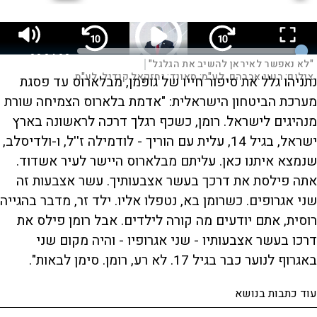
M
F
L
00:04:00
u
u
S
S
D
o
"לא נאפשר לאיראן להשיב את הגלגל"
|
t
l
k
k
a
P
e
l
i
i
d
צילום: רועי אברהם, לע"מ; סאונד: יחזקאל קנדיל, לע"מ
נתניהו גלל את סיפור חייו של גופמן, מבלארוס עד פסגת
s
p
p
u
e
c
v
v
d
r
i
i
:
מערכת הביטחון הישראלית: "אדמת בלארוס הצמיחה שורת
e
d
d
r
1
e
e
e
.
n
o
o
6
מנהיגים לישראל. רומן, כשכף רגלך דרכה לראשונה בארץ
l
b
f
a
3
a
o
%
c
r
ישראל, בגיל 14, עלית עם הוריך - לודמילה ז''ל, ו-ולדיסלב,
k
w
t
w
a
שנמצא איתנו כאן. עליתם מבלארוס היישר לעיר אשדוד.
a
r
r
d
i
a
d
אתה פילסת את דרכך בעשר אצבעותיך. עשר אצבעות זה
o
שני אגרופים. כשרומן בא, נטפלו אליו. ילד זר, מדבר בהגייה
n
y
רוסית, אתם יודעים מה קורה לילדים. אבל רומן פילס את
דרכו בעשר אצבעותיו - שני אגרופיו - והיה מקום שני
באגרוף לנוער כבר בגיל 17. לא רע, רומן. סימן לבאות".
V
עוד כתבות בנושא