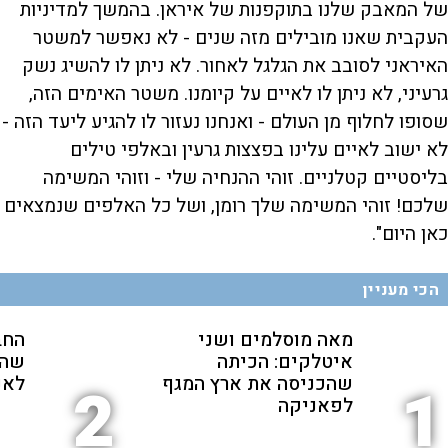
של המאבק שלנו בתוקפנות של איראן. בהמשך למדיניות
העקבית שאנו מובילים מזה שנים - לא נאפשר למשטר
האיראני לסובב את הגלגל לאחור. לא ניתן לו להשיג נשק
גרעיני, לא ניתן לו לאיים על קיומנו. משטר האימים הזה,
שסופו לחלוף מן העולם - ואנחנו נעזור לו להגיע ליעד הזה -
לא ישוב לאיים עלינו בפצצות גרעין ובאלפי טילים
בליסטיים קטלניים. זוהי ההנחיה שלי - וזוהי המשימה
שלכם! זוהי המשימה שלך רומן, ושל כל האלפים שנמצאים
כאן היום".
הכי מעניין
מאה מוסלמים ושני
החב
איטלקים: הכיתה
שהת
שהכניסה את ארץ המגף
לאנ
2
1
לפאניקה