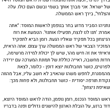
של ישראל. אני מברך אותך בשמי ובשם העם כולו. עלה
והצלח!", בירך ראש הממשלה.
נתניהו הסביר מדוע בחר בגופמן לראשות המוסד: "אתה
אמרת: 'תנו לנו לנצח, תפעילו אותנו!'. הטמעת את רוח
הניצחון בכל תפקיד שאליו הגעת. רומן הביא לתפקיד
המזכיר הצבאי של ראש הממשלה ערך עצום. אתה הראית,
וראיתי את זה חיש מהר, שיש לך יכולת למידה מרשימה,
חדות מחשבה, ראייה כוללת של תמונת המערכה עם ירידה
לפרטים, כושר תחבולנות יוצא דופן - כלומר, לצאת
מהמסגרת, לחפש משהו שהאויב לא חשב עליו, אבל מהווה
נקודת תורפה יסודית - כושר תחבולנות, ולא פחות מכך:
שאיפת ניצחון".
ראש המוסד הנכנס, רומן גופמן, הודה לראש המוסד היוצא,
דוד ברנע, על הובלת הארגון להישגים גדולים ופנה בדבריו