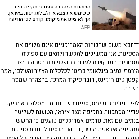
משמרות המהפכה טענו כי תקפו בסיס
ששימש את צבא ארה"ב לתקיפות באיראן,
אך לא ציינו את מיקומו. קודם לכן הודיעה
כווית כי יירטה מתקפות טילים וכטב"מים
AFP
"דווקא משום שהכוחות האמריקניים אינם מלווים את
הספינות, אנו ממשיכים לתקשר ולתאם עם ספינות
מסחריות המבקשות לעבור בחופשיות ובבטחה במצר
הורמוז, נתיב בינלאומי קריטי לכלכלות האזור והעולם", אמר
קפטן טים הוקינס, דובר פיקוד המרכז, בהצהרה שמסר
בשבת.
לפי הניו־יורק טיימס, ספינות שבוחרות במסלול האמריקני
עדיין מסתכנות בתקיפה מצד איראן, הטוענת לשליטה
בנתיב. עם זאת, גורמים אמריקניים טוענים כי החשש
מתקיפה איראנית מוגזם, וכי הם מנסים להנחות ספינות
שמעוניינות בכך כיצד להגיע בבטחה לצד השני של המצר.