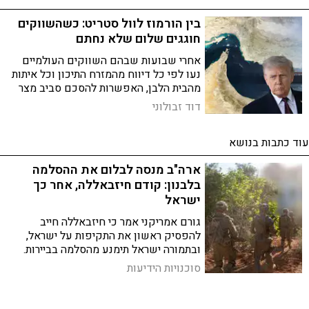
בין הורמוז לוול סטריט: כשהשווקים
חוגגים שלום שלא נחתם
אחרי שבועות שבהם השווקים העולמיים
נעו לפי כל דיווח מהמזרח התיכון וכל איתות
מהבית הלבן, האפשרות להסכם סביב מצר
הורמוז עוררו גל אופטימיות בוול סטריט - אך
דוד זבולוני
המשקיעים עדיין מעדיפים להמתין לעובדות
בשטח
עוד כתבות בנושא
ארה"ב מנסה לבלום את ההסלמה
בלבנון: קודם חיזבאללה, אחר כך
ישראל
גורם אמריקני אמר כי חיזבאללה חייב
להפסיק ראשון את התקיפות על ישראל,
ובתמורה ישראל תימנע מהסלמה בביירות.
השיחות בין ישראל ללבנון יתחדשו השבוע
סוכנויות הידיעות
בוושינגטון