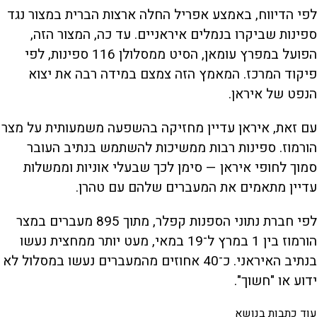
לפי הדיווח, באמצע אפריל החלה ארצות הברית במצור נגד
ספינות שביקרו בנמלים איראניים. עד כה, המצור הזה,
הפועל במפרץ עומאן, הסיט ממסלולן 116 ספינות, לפי
פיקוד המרכז. המאמץ הזה צמצם במידה רבה את יצוא
הנפט של איראן.
עם זאת, איראן עדיין מחזיקה בהשפעה משמעותית על מצר
הורמוז. ספינות רבות ממשיכות להשתמש בנתיב העובר
סמוך לחופי איראן — סימן לכך שבעלי אוניות וממשלות
עדיין מתאמים את המעברים שלהם עם טהרן.
לפי חברת נתוני הספנות קפלר, מתוך 895 מעברים במצר
הורמוז בין 1 במרץ ל־19 במאי, מעט יותר ממחצית נעשו
בנתיב האיראני. כ־40 אחוזים מהמעברים נעשו במסלול לא
ידוע או "חשוך".
עוד כתבות בנושא