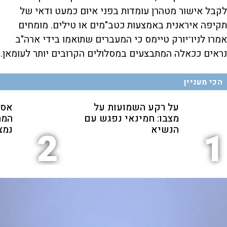
לקבל אישור מטהרן עומדות בפני איום כמעט ודאי של
תקיפה איראנית באמצעות כטב"מים או טילים. מומחים
אמרו לניו־יורק טיימס כי המעברים שתואמו בידי ארה"ב
נראים ככאלה המתבצעים במסלולים הקרובים יותר לעומאן.
הכי מעניין
על רקע השמועות על
אסל
מצבו: חמינאי נפגש עם
המה
הנשיא
נמצ
2
1