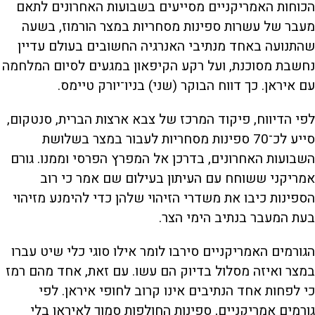
הכוחות האמריקניים מסייעים בשבועות האחרונים לתאם
מעבר של עשרות ספינות מסחריות במצר הורמוז, בשעה
שהתנועה באחד מנתיבי האנרגיה החשובים בעולם עדיין
נחשבת מסוכנת, ועל רקע הקיפאון במגעים לסיום המלחמה
עם איראן. כך דווח הבוקר (שני) בניו־יורק טיימס.
לפי הדיווח, פיקוד המרכז של צבא ארצות הברית, סנטקום,
סייע לכ־70 ספינות מסחריות לעבור במצר בשלושת
השבועות האחרונים, בדרכן אל המפרץ הפרסי וממנו. גורם
אמריקני ששוחח עם העיתון בעילום שם אמר כי רוב
הספינות כיבו את משדרי הזיהוי שלהן כדי להימנע מזיהוי
בעת המעבר בנתיב הימי הצר.
הגורמים האמריקניים סירבו לומר אילו סוגי כלי שיט עברו
במצר ואיזה מסלול בדיוק הם עשו. עם זאת, אחד מהם רמז
כי לפחות אחד הנתיבים אינו קרוב לחופי איראן. לפי
גורמים אמריקניים, ספינות החולפות סמוך לאיראן בלי