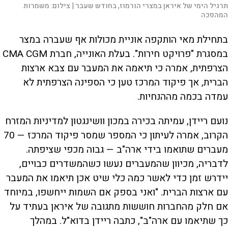
תרגיל הימי של איראן במצרי הורמוז, בחודש שעבר |
צילום:
משמרות
המהפכה
בתחילת מאי הותקפה אוניית מכולות אף שעברה במצר
במסגרת "פרויקט חירות". בעלת האונייה, חברת CMA CGM
הצרפתית, אמרה כי תיאמה את המעבר עם צבא ארצות
הברית, אך פיקוד המרכז טען כי הספינה הצרפתית לא
עמדה בכמה מההנחיות.
נועם ריידן, עמיתה בכירה במכון וושינגטון למדיניות המזרח
הקרוב, אמרה לעיתון כי המספר שמסר פיקוד המרכז — 70
מעברים שתואמו בידי ארה"ב — גבוה מכפי שציפתה.
לדבריה, מכיוון שהמעברים נעשו כשהמשדרים כבויים,
יידרש זמן כדי לאשר כמה כלי שיט אכן תיאמו את המעבר
עם ארצות הברית. "ואני בספק אם השמות ייחשפו, במיוחד
אם חלק מהחברות חוששות מתגובה של איראן בעתיד על
כך שתיאמו עם ארה"ב", כתבה ריידן בדוא"ל. במהלך