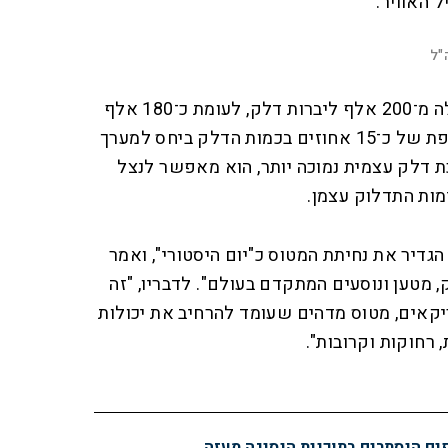
 האוויר.
00:00:40
D
"ל
F
u
u
l
ה־KC-46A מסוגל לשאת למעלה מ־200 אלף ליברות דלק, לעומת כ־180 אלף
l
r
s
c
ליברות במטוסי ה"ראם" — תוספת של כ־15 אחוזים בכמות הדלק ביחס למערך
r
a
e
e
כת דלק עצמית נמוכה יותר, הוא מאפשר לנצל
n
t
מות התדלוק עצמן.
i
o
 הגדיר את נחיתת המטוס כ"יום היסטורי", ואמר
n
, מטען ונוסעים המתקדם בעולם". לדבריו, "זה
אים, מטוס מדהים שעומד להרחיב את יכולות
 רחוקות וקרובות".
פים הנסתרים בתוכנית הנסיגה מעזה