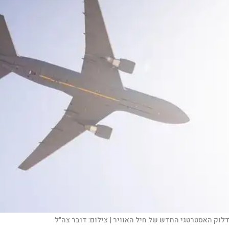
צילום:
דובר צה"ל