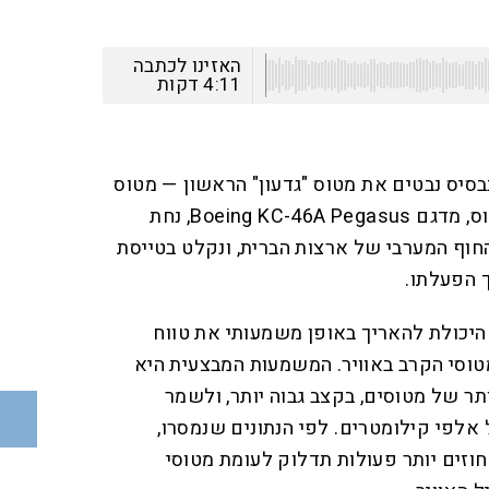
האזינו לכתבה
4:11
דקות
בבסיס נבטים את מטוס "גדעון" הראשון — מטוס
התדלוק החדש של צה"ל. המטוס, מדגם Boeing KC-46A Pegasus, נחת
וף המערבי של ארצות הברית, ונקלט בטייסת
 הפעלתו.
 היכולת להאריך באופן משמעותי את טווח
טוסי הקרב באוויר. המשמעות המבצעית היא
ר של מטוסים, בקצב גבוה יותר, ולשמר
אלפי קילומטרים. לפי הנתונים שנמסרו,
ס מסוגל לבצע עד כ־50 אחוזים יותר פעולות תדלוק לעומת מטוסי