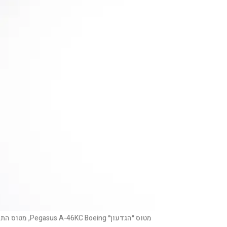
מטוס ״הגדעון״ Pegasus A-46KC Boeing, מטוס התדלוק האסטרטגי החדש של חיל האוויר |