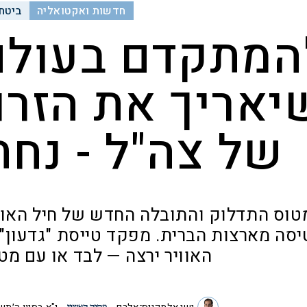
חדשות ואקטואליה
ביטחו
המתקדם בעולם
יאריך את הזרו
של צה"ל - נח
טוס התדלוק והתובלה החדש של חיל האוו
יסה מארצות הברית. מפקד טייסת "גדעון":
האוויר ירצה — לבד או עם מט