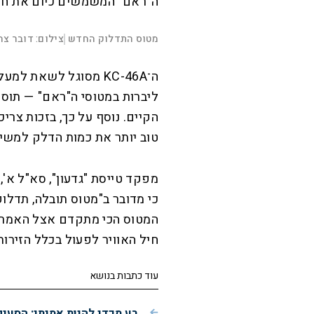
ה"ראם" המשמשים כיום את חיל
L
o
a
d
מטוס התדלוק החדש
צילום: דובר צה
|
e
d
M
:
u
P
9
t
l
.
e
a
5
y
9
%
הקיים. נוסף על כך, בזכות צרי
טוב יותר את כמות הדלק למשי
מפקד טייסת "גדעון", סא"ל א',
כי מדובר ב"מטוס תובלה, תדלוק
המטוס הכי מתקדם אצל האמריק
חיל האוויר לפעול בכלל הזירות,
עוד כתבות בנושא
רע מכדי להיות אמיתי: הסעי