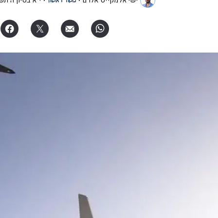
ישי אלמקייס־אלרם
י"א בסיון ה׳תש