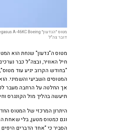
מטוס ״הגדעון״ Pegasus A-46KC Boeing, מטוס התדלוק האסטרטגי החדש של חיל האוויר |
דובר צה"ל
מטוס ה"גדעון" שנחת הוא המט
חיל האוויר, ובצה"ל כבר נערכי
"בחודש הקרוב יגיע עוד מטוס",
המטוסים השביעי והשמיני. הוא
אך החלטה על הרחבה מעבר לכך
תיעשה בהליך מול הקונגרס וחיל
היתרון המרכזי של המטוס החד
וגם כמטוס מטען, בלי שאחת ה
הסביר כי "אחד הדברים היפים