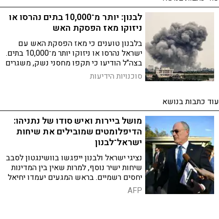
לבנון: יותר מ־10,000 בתים נהרסו או
ניזוקו מאז הפסקת האש
בלבנון טוענים כי מאז הפסקת האש עם
ישראל נהרסו או ניזוקו יותר מ־10,000 בתים.
בצה"ל הודיעו כי תקפו מחסני נשק, משגרים
ותשתיות חיזבאללה
סוכנויות הידיעות
עוד כתבות בנושא
מושל ביירות ואיש סודו של נתניהו:
הדיפלומטים שמובילים את שיחות
ישראל־לבנון
נציגי ישראל ולבנון ייפגשו בוושינגטון לסבב
שיחות ישיר נוסף, למרות שאין בין המדינות
יחסים רשמיים. בראש המגעים יעמדו יחיאל
לייטר הישראלי וסימון כרם הלבנוני
AFP