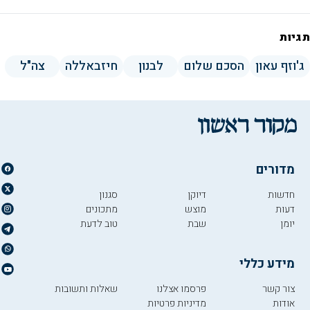
תגיות
ג'וזף עאון
הסכם שלום
לבנון
חיזבאללה
צה"ל
מדורים
חדשות
דיוקן
סגנון
דעות
מוצש
מתכונים
יומן
שבת
טוב לדעת
מידע כללי
צור קשר
פרסמו אצלנו
שאלות ותשובות
אודות
מדיניות פרטיות