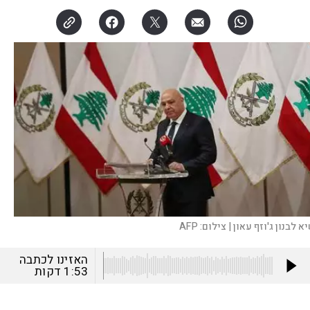
א לבנון ג'וזף עאון |
צילום:
AFP
האזינו לכתבה
1:53
דקות