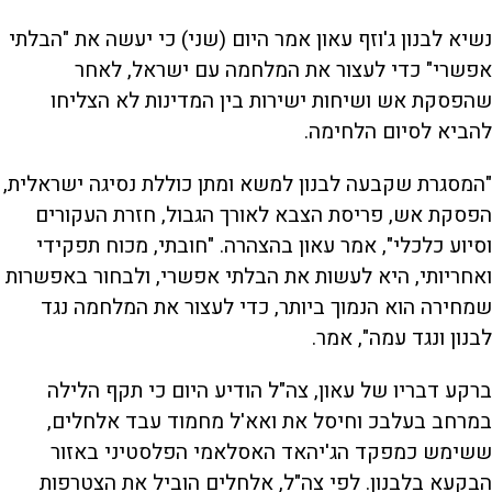
נשיא לבנון ג'וזף עאון אמר היום (שני) כי יעשה את "הבלתי
אפשרי" כדי לעצור את המלחמה עם ישראל, לאחר
שהפסקת אש ושיחות ישירות בין המדינות לא הצליחו
להביא לסיום הלחימה.
"המסגרת שקבעה לבנון למשא ומתן כוללת נסיגה ישראלית,
הפסקת אש, פריסת הצבא לאורך הגבול, חזרת העקורים
וסיוע כלכלי", אמר עאון בהצהרה. "חובתי, מכוח תפקידי
ואחריותי, היא לעשות את הבלתי אפשרי, ולבחור באפשרות
שמחירה הוא הנמוך ביותר, כדי לעצור את המלחמה נגד
לבנון ונגד עמה", אמר.
ברקע דבריו של עאון, צה"ל הודיע היום כי תקף הלילה
במרחב בעלבכ וחיסל את ואא'ל מחמוד עבד אלחלים,
ששימש כמפקד הג'יהאד האסלאמי הפלסטיני באזור
הבקעא בלבנון. לפי צה"ל, אלחלים הוביל את הצטרפות