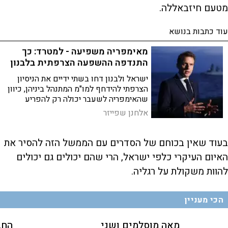
מטעם חיזבאללה.
עוד כתבות בנושא
מאימפריה משפיעה - למטרד: כך
התנדפה ההשפעה הצרפתית בלבנון
ישראל ולבנון דחו בשתי ידיים את הניסיון
הצרפתי להידחף למו"מ המתנהל ביניהן, כיוון
שהאימפריה לשעבר יכולה רק להפריע
ולפגוע בסיכויים להתקדם. מי שפעם
אלחנן שפייזר
החזיקה בעמדת מפתח באזור הפכה את
עצמה ללא רלוונטית
בעוד שאין בכוחם של הסדרים עם הממשל הזה להסיר את
האיום העיקרי כלפי ישראל, הרי שהם יכולים גם יכולים
להוות משקולת על רגליה.
הכי מעניין
מאה מוסלמים ושני
החב