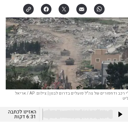
י רכב ודחפורים של צה"ל פועלים בדרום לבנון |
צילום:
AP / אריאל
יט
האזינו לכתבה
6:31
דקות