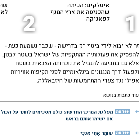
איטלקים: הכיתה
שהת
שהכניסה את ארץ המגף
לאנ
2
1
לפאניקה
זה לא יבוא לידי ביטוי רק בדרישה - שכבר נשמעת כעת -
להפסיק את פעולותיה ההתקפיות של ישראל בשטח לבנון,
אלא גם בתביעה להגביל את נוכחותה הצבאית בשטח
ולפעול דרך מנגנונים בינלאומיים לפני תקיפות אוויריות
אפילו נגד צעדי ההתחמשות של חיזבאללה.
עוד כתבות בנושא
דעה
מפלגת המרכז החדשה: כולם מסכימים לוותר על הכול
אם ישימו אותם בראש
דעה
שׁוֹמֵר אָחִי אָנֹכִי