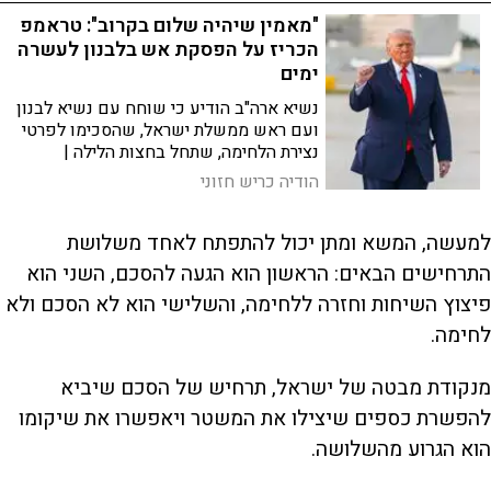
"מאמין שיהיה שלום בקרוב": טראמפ
הכריז על הפסקת אש בלבנון לעשרה
ימים
נשיא ארה"ב הודיע כי שוחח עם נשיא לבנון
ועם ראש ממשלת ישראל, שהסכימו לפרטי
נצירת הלחימה, שתחל בחצות הלילה |
טראמפ מסר כי מנהיגי המדינות יגיעו לבית
הודיה כריש חזוני
הלבן: "שני הצדדים רוצים לראות שלום"
למעשה, המשא ומתן יכול להתפתח לאחד משלושת
התרחישים הבאים: הראשון הוא הגעה להסכם, השני הוא
פיצוץ השיחות וחזרה ללחימה, והשלישי הוא לא הסכם ולא
לחימה.
מנקודת מבטה של ישראל, תרחיש של הסכם שיביא
להפשרת כספים שיצילו את המשטר ויאפשרו את שיקומו
הוא הגרוע מהשלושה.