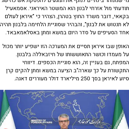
מי שממהר בינתיים למנף את המגעים להפסקת אש כהישג
תודעתי מול אזרחי לבנון הוא המשטר האיראני. אסמאעיל
בקאאי, דובר משרד החוץ בטהרן, הצהיר כי "איראן לעולם
לא תנטוש את לבנון", והבהיר שסוגיית הלחימה בלבנון תהיה
אחד הסעיפים על סדר היום במשא ומתן באסלאמאבאד.
האופן שבו איראן תסיים את המערכה הזו ישפיע יותר מכול
על מעמדו וכושר התאוששותו של חיזבאללה בלבנון.
המפתח, גם בעניין זה, הוא סוגיית הכספים. דיווחי
התקשורת על כך שארה"ב הציעה במשא ומתן להקים קרן
סיוע לאיראן בסך 250 מיליארד דולר מעוררים דאגה.