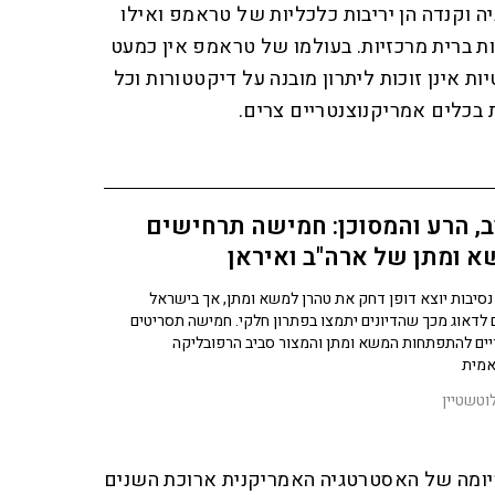
יה וקנדה הן יריבות כלכליות של טראמפ ואילו
ות ברית מרכזיות. בעולמו של טראמפ אין כמעט
ת אינן זוכות ליתרון מובנה על דיקטטורות וכל
 בכלים אמריקנוצנטריים צרים.
, הרע והמסוכן: חמישה תרחישים
 ומתן של ארה"ב ואיראן
נסיבות יוצא דופן דחק את טהרן למשא ומתן, אך בישראל
 לדאוג מכך שהדיונים יתמצו בפתרון חלקי. חמישה תסריטים
ים להתפתחות המשא ומתן והמצור סביב הרפובליקה
מית
וטשטיין
יומה של האסטרטגיה האמריקנית ארוכת השנים