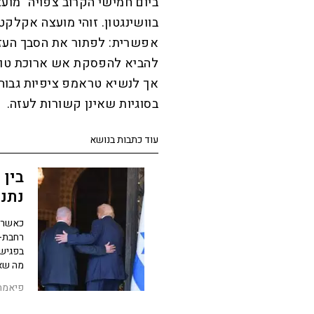
ביום חמישי הקרוב צפויה "מו
אפשרית: לפתור את הסבך העזת
להביא להפסקת אש ארוכת טווח
אך לנשיא טראמפ ציפיות גבוה
בסוגיות שאינן קשורות לעזה.
עוד כתבות בנושא
בין 
נתנ
כאשר א
רחבת-ה
בפגישת
מה שאנ
פיאמה נ