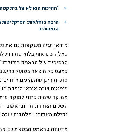
"הוויכוח הוא לא על בית קפה
הרצח בנחלאות: הפרקליטות 
הנאשמים
איראן ועזה משקפות גם את נכו
כאלה שנראות בלתי פתירות למר
הבסיסית של טראמפ ביכולתו "ל
כמעט כל תוצאה בפועל כהישג ה
סופית היכן שמנהיגים אחרים נ
מציאות שבה איראן הופכת משו
ממוקד עימות כרוני למוקד פיתו
השנים האחרונות - ובראשם השי
נפילת מאדורו - מלמדים שזה י
מדיניות טראמפ מבטאת גם את 