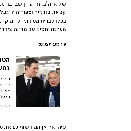
של ארה"ב. זהו עידן שבו בריטנ
קטאר, טורקיה וסעודיה הן בעל
בעלות ברית מסורתיות, דמוקרטיו
מערכת יחסים עם מדינה נמדדת
עוד כתבות בנושא
הטוב
במשא
שילוב 
צריכים
אפשרי
האסלא
אלי קל
עזה ואיראן ממחישות גם את ס