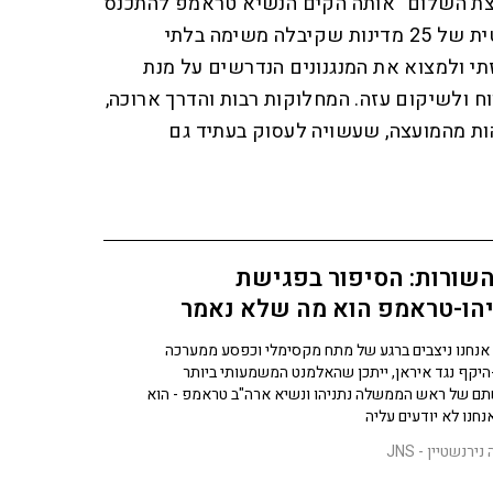
עצת השלום" אותה הקים הנשיא טראמפ להתכנס
בוושינגטון. זוהי מועצה אקלקטית של 25 מדינות שקיבלה משימה בלתי
י ולמצוא את המנגנונים הנדרשים על מנת
 ולשיקום עזה. המחלוקות רבות והדרך ארוכה,
ות מהמועצה, שעשויה לעסוק בעתיד גם
השורות: הסיפור בפגישת
יהו-טראמפ הוא מה שלא נאמר
נחנו ניצבים ברגע של מתח מקסימלי וכפסע ממערכה
יקף נגד איראן, ייתכן שהאלמנט המשמעותי ביותר
ם של ראש הממשלה נתניהו ונשיא ארה"ב טראמפ - הוא
חנו לא יודעים עליה
ירנשטיין - JNS