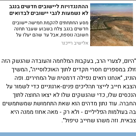
ההתנגדויות ליישובים חדשים בנגב
y
לא נשמעות לגבי יישובים לבדואים
מסע החתחתים להקמת חמישה יישובים
V
חדשים בנגב צלח בשבוע שעבר תחנה
חשובה נוספת, אבל עד שהם יעלו על
הקרקע בפועל הדרך עוד ארוכה
אלישיב רייכנר
i
"היום, לצערי הרב, בעקבות המלחמה והעובדה שהנשק הזה
d
זולג במספרים חסרי תקדים לתוך האוכלוסייה", המשיך
הוניג, "אנחנו רואים נפילה דרמטית של המחירים. ופה
הצבא חייב לייצר תהליכים פנים-ארגוניים כדי לשמור על
e
הנכסים שלו, כדי שהנשקים שלו לא יצאו החוצה לתוך
החברה. עוד נתון מדהים הוא שאת התחמושת שמשתמשים
o
בה בעולמות הפליליים - ולא רק - מאה אחוז ממנה היא
צבאית. וזה משהו שחייב טיפול".