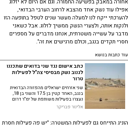
אחורה במאבק בפשיעה החמורה. וגם אם היום לא יזלוג
אפילו עוד נשק אחד מהצבא לרחוב הערבי הבדואי,
להערכתי ייקח לנו למעלה מעשר שנים לטפל בתופעה הזו
ולנקות אותה, ולצערי הנשק ממשיך לזלוג. אבל כשאני
מדבר על עשייה משטרתית, אנחנו מדברים על מספרים
חסרי תקדים בנגב, וכולם מרגישים את זה".
עוד כתבות בנושא
כתב אישום נגד שני בדואים שתכננו
לגנוב נשק מבסיסי צה"ל לפעילות
טרור
שני אזרחים ישראלים מהפזורה הבדואית
בנגב, האחד קטין בן 17.5 והשני בן 18,
נעצרו בפעילות משותפת של ימ"ר דרום
ושב"כ
אלינור פבריקר
הוניג התייחס גם לפעילות המשטרה: "יש פה פעילות חסרת