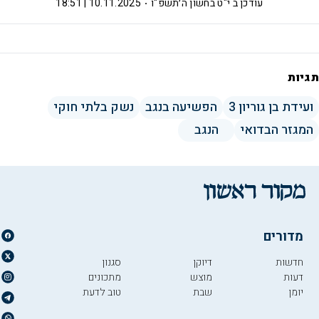
עודכן ב
י"ט בחשון ה׳תשפ"ו
10.11.2025 | 18:51
תגיות
ועידת בן גוריון 3
הפשיעה בנגב
נשק בלתי חוקי
המגזר הבדואי
הנגב
מדורים
חדשות
דיוקן
סגנון
דעות
מוצש
מתכונים
יומן
שבת
טוב לדעת