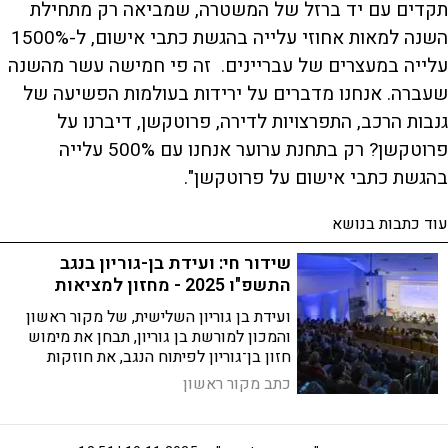
תקדים עם יד ברזל של המשטרה, שמביאה רק מתחילת
השנה למאות אחוזי עלייה בהגשת כתבי אישום, ל-1500%
עלייה במעצרים של עבריינים. זה פי חמישה עשר מהשנה
שעברה. אנחנו מדברים על ירידות בעולמות הפשיעה של
גנבות הרכב, התפרצויות לדירה, פרוטקשן, דיברנו על
פרוטקשן? רק בתחנת ערוער אנחנו עם 500% עלייה
בהגשת כתבי אישום על פרוטקשן".
עוד כתבות בנושא
שידור חי: ועידת בן-גוריון בנגב
התשפ"ו 2025 - מחזון למציאות
ועידת בן גוריון השלישית, של מקור ראשון
והמכון למורשת בן גוריון, תבחן את מימוש
חזון בן־גוריון לפיתוח הנגב, את חוזקות
ואתגרי החברה הבדואית, ואת יחסי האדם
כתב מקור ראשון
והמדבר לאור "דו"ח לזקן" של רמת הנגב
וקרן מיראז׳