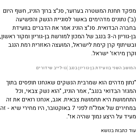
מפקד תחנת המשטרה בערוער, סנ"צ ברוך הוניג, חשף היום
(ב') נתונים מדהימים באשר לסוגיית הנשק והפשיעה
בחברה הבדואית. סנ"צ הוניג אמר את הדברים בוועידת
בן-גוריון ה-3 בנגב של המכון למורשת בן-גוריון ומקור ראשון,
ובשיתוף קרן קימת לישראל, המועצה האזורית רמת הנגב
וקרן מיראז' ישראל.
L
00:39:01
המושב השני בוועידת בן-גוריון בנגב
גו-לייב שידורים
|
D
o
a
d
S
S
u
e
M
k
k
F
P
d
u
i
i
u
"נתון מדהים הוא שמרבית הנשקים שאנחנו תופסים בתוך
:
t
p
p
l
r
0
e
v
v
l
.
s
i
i
המגזר הבדואי בנגב", אמר הוניג, "הוא נשק צבאי, וכל
1
d
d
c
a
7
e
e
r
התחמושת היא תחמושת צבאית. אגב, אנחנו רואים את זה
%
o
o
e
l
b
f
e
t
a
o
n
במחירים של אמל"ח לפני 7 באוקטובר, היו מחירי שיא - זה
c
r
k
w
i
w
a
מעיד על היצע נמוך שהיה אז".
a
r
r
d
a
o
d
עוד כתבות בנושא
n