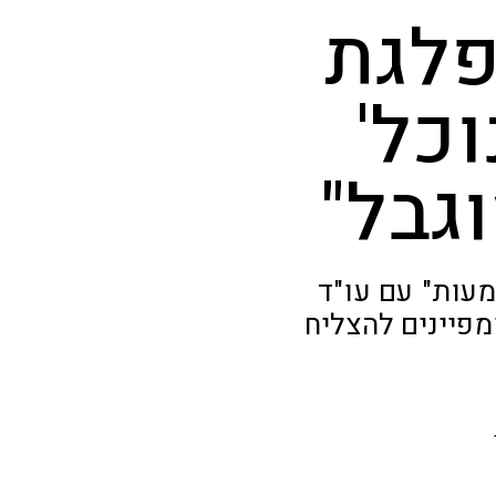
פלגת
וכל'
גבל"
עות" עם עו"ד
פיינים להצליח