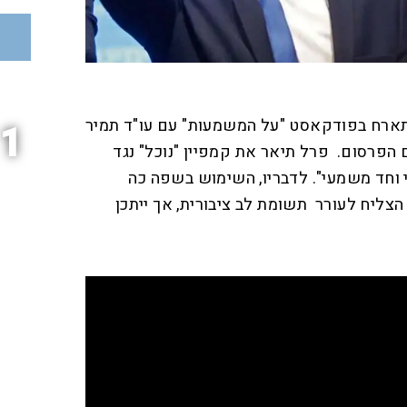
תארח בפודקאסט "על המשמעות" עם עו"ד תמיר
1
הפרסום. פרל תיאר את קמפיין "נוכל" נגד
י וחד משמעי". לדבריו, השימוש בשפה כה
הצליח לעורר תשומת לב ציבורית, אך ייתכן