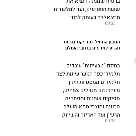
ברפיח שממנה הוציא את
ששת החטופים, ועד למלכודות
חיזבאללה בעומק לבנון
00:33
הסבון התחיל כפרויקט בגרות
והגיע למדפים ברחבי העולם
במיזם "טבעיינות" עובדים
תלמידי כפר הנוער עיינות לצד
תלמידים ממסגרות חינוך
מיוחד: הם מגדלים צמחים,
מפיקים שמנים ומפתחים
סבונים ומוצרי ספא משלב
הרעיון ועד האריזה והשיווק
00:33