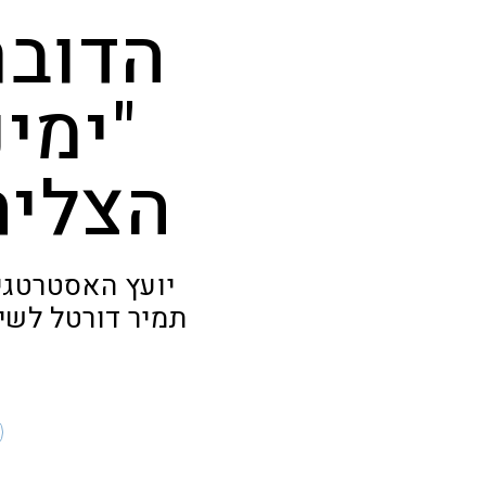
הדובר
"ימינ
הצליח
יועץ האסטרטגי
תמיר דורטל לשי