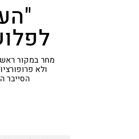
"הער
לפלוש
מחר במקור ראשו
ולא פרופורציו
הסייבר ה