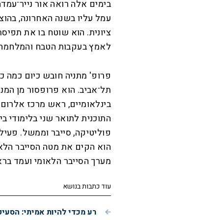
בימים אלה רואה אור נייר־עמד
עמל עליו בשנה האחרונה, בהוצ
ציונית. הוא שוטח בו את תפי
לאמץ בעקבות הטבח והמלחמה 
פרופ' מתניה חובש כיום כמה כ
תל־אביב. הוא פרופסור מן המנ
בינלאומיים, ראש מרכז אלרום 
התוכנית לתואר שני בלימודי בי
הוא הקים את מטה הסייבר הל
מערך הסייבר הלאומי ועמד בראשו מ־2015 במשך ש
עוד כתבות בנושא
רע מכדי להיות אמיתי: הסעי