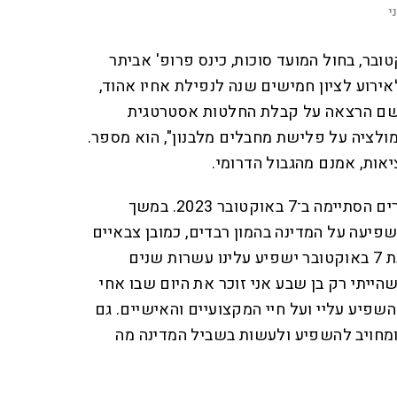
י
ים לפני טבח 7 באוקטובר, בחול המועד סוכות, כינס פרופ' אביתר
ירוע לציון חמישים שנה לנפילת אחיו אהוד,
 שם הרצאה על קבלת החלטות אסטרטגית
ולציה על פלישת מחבלים מלבנון", הוא מספר.
אות, אמנם מהגבול הדרומי.
"במידה רבה מלחמת יום הכיפורים הסתיימה ב־7 באוקטובר 2023. במשך
יעה על המדינה בהמון רבדים, כמובן צבאיים
אבל גם כלכליים וחברתיים. כעת 7 באוקטובר ישפיע עלינו עשרות שנים
הייתי רק בן שבע אני זוכר את היום שבו אחי
שפיע עליי ועל חיי המקצועיים והאישיים. גם
 ומחויב להשפיע ולעשות בשביל המדינה מה