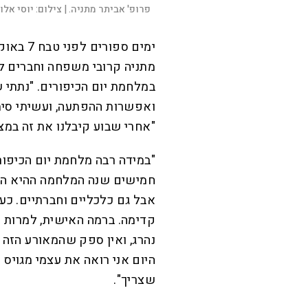
פרופ' אביתר מתניה. |
צילום:
יוסי אלונ
י
מים ספור
מתניה קרובי משפחה וחברים לא
במלחמת יום הכיפורים. "נתתי
ואפשרות ההפתעה, ועשיתי סימ
"אחרי שבוע קיבלנו את זה במצי
חמישים שנה המלחמה ההיא השפ
קדימה. ברמה האישית, למרות ש
נהרג, ואין ספק שהמאורע הזה ה
היום אני רואה את עצמי מגויס
שצריך".