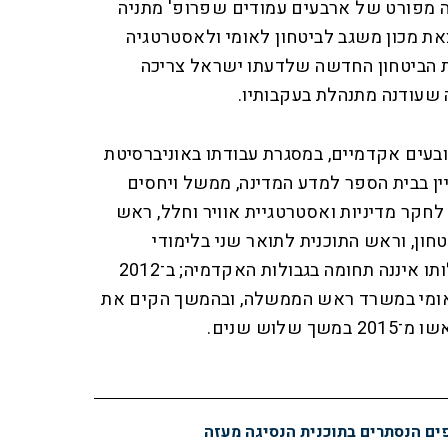
ה מפורט של ארבעים עמודים שפרופ' מתניה
את מכון משגב לביטחון לאומי ולאסטרטגיה
סת הביטחון החדשה שלדעתו ישראל צריכה
שעודנה מתנהלת בעקבותיו.
ובעים אקדמיים, במסגרת עבודתו באוניברסיטת
יין בבית הספר למדע המדינה, ממשל ויחסים
לחקר מדיניות ואסטרטגיית אוויר וחלל, ראש
טחון, וראש התוכנית לתואר שני בלימודי
פוליטיקה, סייבר וממשל. פעילותו איננה תחומה בגבולות האקדמיה; ב־2012
אומי במשרד ראש הממשלה, ובהמשך הקים את
לוש שנים.
פים הנסתרים בתוכנית הנסיגה מעזה