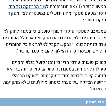
עורכי הדין מנשה יאדו ונתי רום המייצגים מטעם חוננו
הגישו הבוקר (ג') את תגובותיהם ל
צווי ההרחקה נגד תום
ניסני
מטעם מפקד מחוז ירושלים במשטרה לצד מפקד
פיקוד העורף.
במכתבם למפקד פיקוד העורף טוענים כי בניגוד לחוק לא
צורפו חומרים כלשהם לצו והם מבקשים את כלל החומרים
טרם פנייה לבג"צ: " ‏נבקש‏ לקבל‏ לאלתר‏ את‏ כל‏ החומרים‏
הגלויים‏ שביסוד‏ כוונת ‏האלוף ‏להוציא ‏כנגד ‏מרשנו".
כמו כן טוענים עורכי הדין כי ניסני פועל בגלוי ומקיים
פעילות לגיטימית במסגרת חופש הביטוי ופגיעה בה היא
פגיעה קשה בזכויות יסוד דמוקרטיות: "לאקט‏ המנהלי‏
דרושה‏ הצדקה‏ של‏ טעמי‏ ביטחון‏ מוחלטים שלא‏ מתקיימת‏
בנסיבות".
הכי מעניין