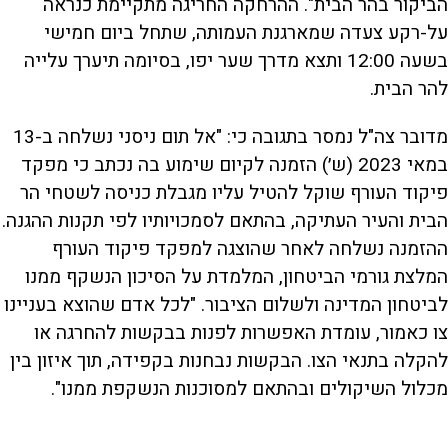
הביקור בהר הבית". ההרחקה החריגה מתקיימת כנראה
על-רקע צעדה שמארגנת העמותה, שתחל ביום חמישי
בשעה 12:00 ותצא מדרך שער יפו, בסיומה תיערך עלייה
להר הבית.
מדובר צה"ל נמסר בתגובה כי: "אל תום ניסני נשלחה ב-13
במאי 2023 (ש׳) הזמנה לקיום שימוע בה נכתב כי מפקד
פיקוד העורף שוקל להטיל עליו מגבלת כניסה לשטחי הר
הבית והעיר העתיקה, בהתאם לסמכויותיו לפי תקנות ההגנה.
ההזמנה נשלחה לאחר שהוצגה למפקד פיקוד העורף
המלצת גורמי הביטחון, המלמדת על הסיכון הנשקף ממנו
לביטחון המדינה ולשלום הציבור. "לכל אדם שהוצא בעניינו
צו כאמור, עומדת האפשרות לפנות בבקשות להחרגה או
להקלה בתנאי הצו. הבקשות נבחנות בקפידה, תוך איזון בין
מכלול השיקולים ובהתאם למסוכנות הנשקפת ממנו".