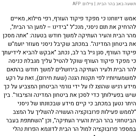
תשעה באב בהר הבית. |
צילום:
AFP
אמש דיווחנו כי מפקד פיקוד העורף, רפי מילוא, מאיים
להרחיק את תום ניסני, מנכ"ל "בידינו – למען הר הבית",
מהר הבית והעיר העתיקה למשך חודש בטענה: "אתה מסכן
את ביטחון המדינה". במכתב שקיבל ניסני מעוזר יועמ"ש
פיקוד העורף, סגן גיל בר לב, נכתב "אבקש להביא לידיעתך
כי מפקד פיקוד העורף שוקל להטיל עליך מגבלת כניסה
להר הבית ולעיר העתיקה בירושלים למשך חודש בהתאם
למשמעויותיו לפי תקנות הגנה (שעת חירום), זאת על רקע
מידע רגיש שהוצג לו על ידי גורמי הביטחון המצביע על כך
שיש בפעילותך כדי לסכן את ביטחון המדינה והציבור". בין
היתר נטען במכתב כי קיים מידע שבכוונתו של ניסני
"לממש פעילות פרובוקציה העשויה להשליך על המצב
הביטחוני בהר הבית והעיר העתיקה", וכן "השתתפת בעבר
במספר פרובוקציה למול הר הבית לדוגמא הפרות נהלי