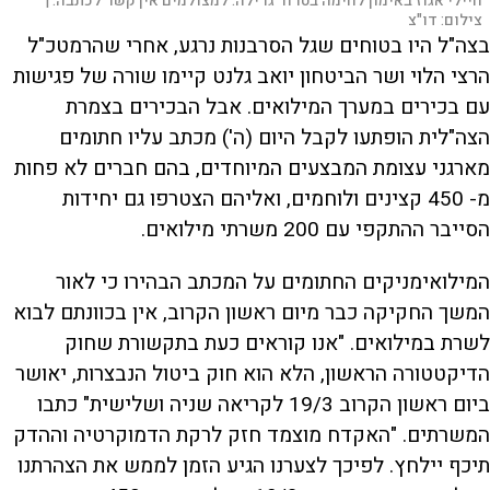
חיילי אגוז באימון לחימה בטרור גרילה. למצולמים אין קשר לכתבה. |
צילום:
דו"צ
בצה"ל היו בטוחים שגל הסרבנות נרגע, אחרי שהרמטכ"ל
הרצי הלוי ושר הביטחון יואב גלנט קיימו שורה של פגישות
עם בכירים במערך המילואים. אבל הבכירים בצמרת
הצה"לית הופתעו לקבל היום (ה') מכתב עליו חתומים
מארגני עצומת המבצעים המיוחדים, בהם חברים לא פחות
מ- 450 קצינים ולוחמים, ואליהם הצטרפו גם יחידות
הסייבר ההתקפי עם 200 משרתי מילואים.
המילואימניקים החתומים על המכתב הבהירו כי לאור
המשך החקיקה כבר מיום ראשון הקרוב, אין בכוונתם לבוא
לשרת במילואים. "אנו קוראים כעת בתקשורת שחוק
הדיקטטורה הראשון, הלא הוא חוק ביטול הנבצרות, יאושר
ביום ראשון הקרוב 19/3 לקריאה שניה ושלישית" כתבו
המשרתים. "האקדח מוצמד חזק לרקת הדמוקרטיה וההדק
תיכף יילחץ. לפיכך לצערנו הגיע הזמן לממש את הצהרתנו