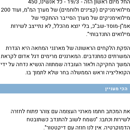
החל מיום ראשון הזה - 19/3 - כל אנשינו, 450
מילואימניקים (קצינים ולוחמים) של מערך המ"מ, ועוד 200
מילואימניקים של מערך הסייבר ההתקפי של
אמ"ן-מוסד-שב"כ, בלי יוצא מהכלל, לא נתייצב לשירות
מילואים התנדבותי".
הפקת הלקחים הראשונה של מארגני המחאה היא הגדרת
המשרתים כמתנדבים. המארגנים מרימים דגל אדום לקראת
המשך החקיקה ולאור העובדה שמתווה הנשיא נדחה על ידי
הקואליציה וראש הממשלה בחר שלא לתמוך בו.
הכי מעניין
את המכתב חתמו מארגי העצומה עם צוהר פתוח לחזרה
לשירות וכתבו: "נשמח לשוב להתנדב כשתובטח
הדמוקרטיה. אין לנו חוזה עם דיקטטור".