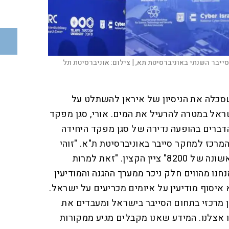
צילום:
אוניברסיטת תל
היא זו שסכלה את הניסיון של איראן להשתלט על
ראל במטרה להרעיל את המים. אורי, סגן מפקד
קר את הדברים בהופעה נדירה של סגן מפקד היחידה
מרכז למחקר סייבר באוניברסיטת ת"א. "זוהי
ההופעה הפומבית הרשמית הראשונה של 8200" ציין הקצין. "זאת למרות
נו מהווים חלק ניכר ממערך ההגנה והמודיעין
יסוף מודיעין על איומים מכריעים על ישראל.
 מרכזי בתחום הסייבר בישראל ומעבדים את
אצלנו. המידע שאנו מקבלים מגיע ממקורות