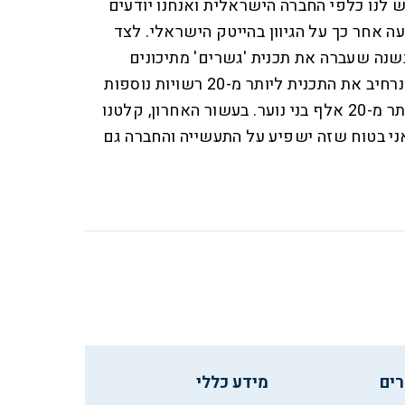
ש לנו כלפי החברה הישראלית ואנחנו יודעים
ה אחר כך על הגיוון בהייטק הישראלי. לצד
בשנה שעברה את תכנית 'גשרים' מתיכונים
לחטיבות הביניים ובשנה הבאה נרחיב את התכנית ליותר מ-20 רשויות נוספות
ואנחנו צופים השתתפות של יותר מ-20 אלף בני נוער. בעשור האחרון, קלטנו
ני בטוח שזה ישפיע על התעשייה והחברה גם
רים
מידע כללי