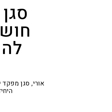
חושף
להש
היחיד