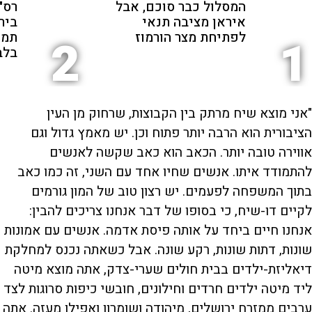
המסלול כבר סוכם, אבל
רס"ן
איראן מציבה תנאי
ביר
לפתיחת מצר הורמוז
תמי
2
1
בלב
"אני מוצא שיח מרתק בין הקבוצות, שרחוק מן העין
הציבורית הוא הרבה יותר פתוח וכן. יש מאמץ גדול וגם
אווירה טובה יותר. הכאב הוא כאב שקשה לאנשים
להתמודד איתו. אנשים שחיו אחד עם השני, זה כמו כאב
בתוך המשפחה לפעמים. יש רצון טוב של המון גורמים
לקיים דו-שיח, כי בסופו של דבר אנחנו צריכים להבין:
אנחנו חיים ביחד על אותה פיסת אדמה. אנשים עם אמונות
שונות, דתות שונות, רקע שונה. אבל כשאתה נכנס למחלקת
דיאליזת-ילדים בבית חולים שערי-צדק, אתה מוצא מיטה
ליד מיטה ילדים חרדים וחילונים, חובשי כיפות סרוגות לצד
ערבים ממזרח ירושלים, מיהודה ושומרון ואפילו מעזה. אתה